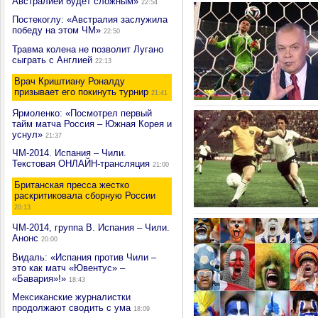
Австралией будет сложным»
22:54
Постекоглу: «Австралия заслужила
победу на этом ЧМ»
22:50
Травма колена не позволит Лугано
сыграть с Англией
22:13
Врач Криштиану Роналду
призывает его покинуть турнир
21:41
Ярмоленко: «Посмотрел первый
тайм матча Россия – Южная Корея и
уснул»
21:37
ЧМ-2014. Испания – Чили.
Текстовая ОНЛАЙН-трансляция
21:00
Британская пресса жестко
раскритиковала сборную России
20:13
ЧМ-2014, группа В. Испания – Чили.
Анонс
20:00
Видаль: «Испания против Чили –
это как матч «Ювентус» –
«Бавария»!»
18:43
Мексиканские журналистки
продолжают сводить с ума
18:09