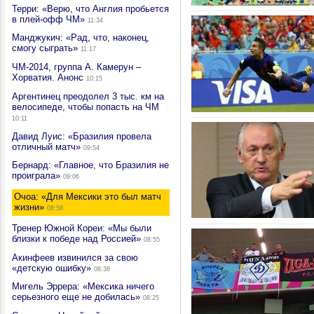
Терри: «Верю, что Англия пробьется
в плей-офф ЧМ»
11:34
Манджукич: «Рад, что, наконец,
смогу сыграть»
11:17
ЧМ-2014, группа А. Камерун –
Хорватия. Анонс
10:15
Аргентинец преодолел 3 тыс. км на
велосипеде, чтобы попасть на ЧМ
10:11
Давид Луис: «Бразилия провела
отличный матч»
09:54
Бернард: «Главное, что Бразилия не
проиграла»
09:06
Очоа: «Для Мексики это был матч
жизни»
08:58
Тренер Южной Кореи: «Мы были
близки к победе над Россией»
08:55
Акинфеев извинился за свою
«детскую ошибку»
08:38
Мигель Эррера: «Мексика ничего
серьезного еще не добилась»
08:25