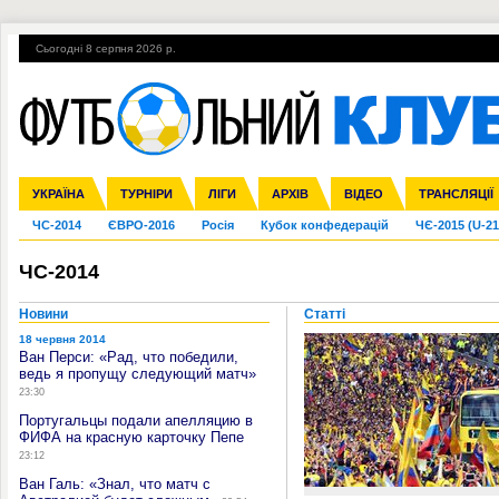
Сьогодні 8 серпня 2026 р.
Гарячі теми
УПЛ, 2-й тур
ВІЙНА
УПЛ-ПЕРЕХОДИ
УКРАЇНА
Збірна
Ліга чемпіонів
Англія
Іспанія
Прем'єр-ліга
ТУРНІРИ
Ліга Європи
Італія
Перша ліга
ЛІГИ
Німеччина
Міжнародні
АРХІВ
Друга ліга
Франція
ВІДЕО
Ліга націй
Кубок України
Інші
ТРАНСЛЯЦІЇ
Ліга конф
ЧС-2014
ЄВРО-2016
Росія
Кубок конфедерацій
ЧЄ-2015 (U-21
ЧС-2014
Новини
Статті
18 червня 2014
Ван Перси: «Рад, что победили,
ведь я пропущу следующий матч»
23:30
Португальцы подали апелляцию в
ФИФА на красную карточку Пепе
23:12
Ван Галь: «Знал, что матч с