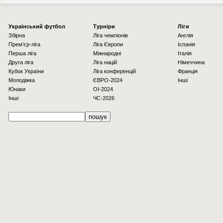
Українcький футбол
Турніри
Ліги
Збірна
Ліга чемпіонів
Англія
Прем'єр-ліга
Ліга Європи
Іспанія
Перша ліга
Міжнародні
Італія
Друга ліга
Ліга націй
Німеччина
Кубок України
Ліга конференцій
Франція
Молодіжка
ЄВРО-2024
Інші
Юнаки
OI-2024
Інші
ЧС-2026