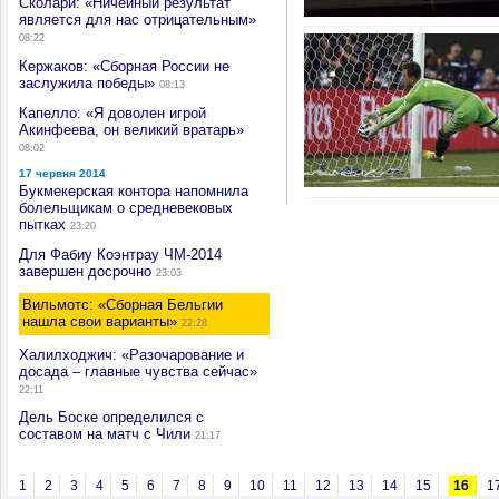
Сколари: «Ничейный результат
является для нас отрицательным»
08:22
Кержаков: «Сборная России не
заслужила победы»
08:13
Капелло: «Я доволен игрой
Акинфеева, он великий вратарь»
08:02
17 червня 2014
Букмекерская контора напомнила
болельщикам о средневековых
пытках
23:20
Для Фабиу Коэнтрау ЧМ-2014
завершен досрочно
23:03
Вильмотс: «Сборная Бельгии
нашла свои варианты»
22:28
Халилходжич: «Разочарование и
досада – главные чувства сейчас»
22:11
Дель Боске определился с
составом на матч с Чили
21:17
1
2
3
4
5
6
7
8
9
10
11
12
13
14
15
16
1