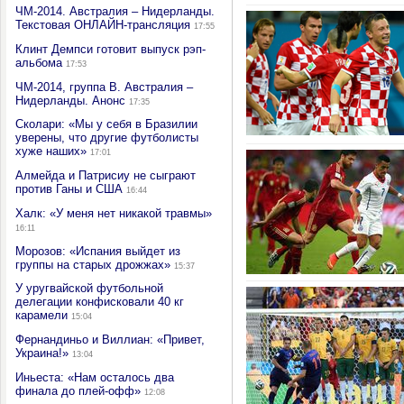
ЧМ-2014. Австралия – Нидерланды.
Текстовая ОНЛАЙН-трансляция
17:55
Клинт Демпси готовит выпуск рэп-
альбома
17:53
ЧМ-2014, группа В. Австралия –
Нидерланды. Анонс
17:35
Сколари: «Мы у себя в Бразилии
уверены, что другие футболисты
хуже наших»
17:01
Алмейда и Патрисиу не сыграют
против Ганы и США
16:44
Халк: «У меня нет никакой травмы»
16:11
Морозов: «Испания выйдет из
группы на старых дрожжах»
15:37
У уругвайской футбольной
делегации конфисковали 40 кг
карамели
15:04
Фернандиньо и Виллиан: «Привет,
Украина!»
13:04
Иньеста: «Нам осталось два
финала до плей-офф»
12:08