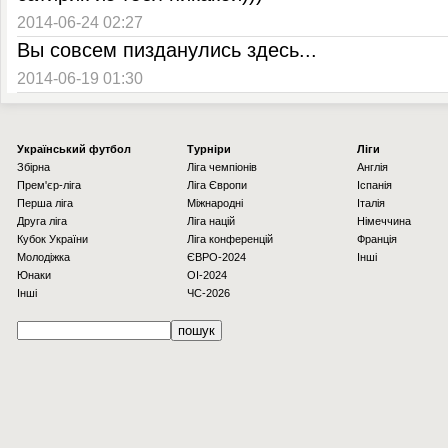
2014-06-24 02:27
Вы совсем пизданулись здесь...
2014-06-19 01:30
Українcький футбол
Турніри
Ліги
Збірна
Ліга чемпіонів
Англія
Прем'єр-ліга
Ліга Європи
Іспанія
Перша ліга
Міжнародні
Італія
Друга ліга
Ліга націй
Німеччина
Кубок України
Ліга конференцій
Франція
Молодіжка
ЄВРО-2024
Інші
Юнаки
OI-2024
Інші
ЧС-2026