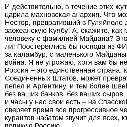
И действительно, в течение этих жу
царила махновская анархия. Что мож
Нестор, превративший в Гуляйполе
заокеанскую Куябу! А, скажите, как
человеку с фамилией Майдана? Это
ли! Поостереглись бы господа из ФИ
за каламбур, с маленького Майданы
война. Я не угрожаю, хотя вам бы н
Россия – это единственная страна, 
Соединенных Штатов, может превра
пепел и Аргентину, и тем более Шв
без ваших банков, без ваших сыров,
и часы у нас свои есть – на Спасск
сверяет время все прогрессивное че
курантов набатом звучит для всех, к
великую Россию.