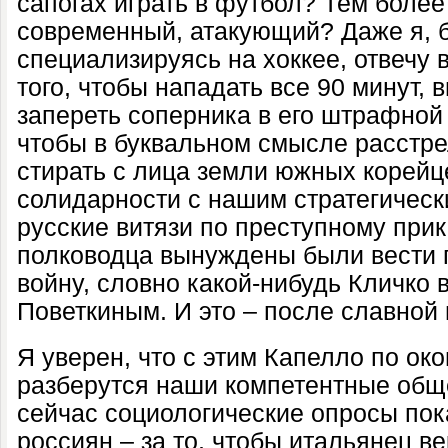
сапогах играть в футбол? Тем более
современный, атакующий? Даже я, 
специализируясь на хоккее, отвечу в
того, чтобы нападать все 90 минут, 
запереть соперника в его штрафной 
чтобы в буквальном смысле расстре
стирать с лица земли южных корейце
солидарности с нашим стратегичес
русские витязи по преступному прик
полководца вынуждены были вести 
войну, словно какой-нибудь Кличко
Поветкиным. И это – после славной
Я уверен, что с этим Капелло по ок
разберутся наши компетентные общ
сейчас социологические опросы пок
россиян – за то, чтобы итальянец 