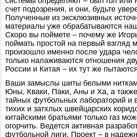
системы определяют – был гол или не
счет подозрения, и они, будьте уве
Полученные из эксклюзивных исто
материалы уже обрабатываются на
Скоро вы поймете – почему же Игор
поймать простой на первый взгляд м
произошло именно после удара чел
только налаживаются отношения дву
России и Китая – их тут же пытаютс
Ваши замыслы шиты белыми ниткам
Юны, Кваки, Паки, Аны и Ха, а такж
тайных футбольных лабораторий и в
тихих и затхлых швейцарских коридо
китайскими братьями только газ мо
огорчить. Ведется активная разрабо
футбольной лиги. Проект – в надеж