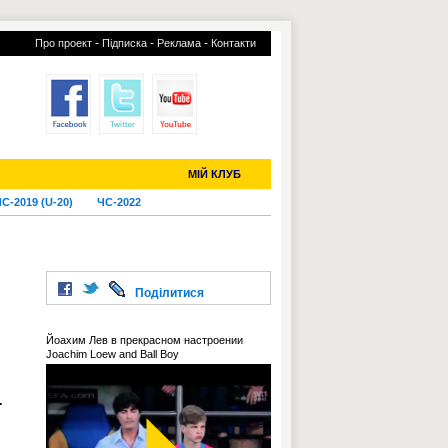
-
-
-
Про проект
Підписка
Реклама
Контакти
отий КЛУБ
УСІ ТРАНСФЕРИ
МІЙ КЛУБ
С-2019 (U-20)
ЧС-2022
Поділитися
Йоахим Лев в прекрасном настроении
Joachim Loew and Ball Boy
-