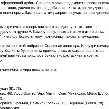
ч, оформивший дубль. Сначала Марио продемонстрировал высш
н поставил, удачно сыграв на добивание. Кстати, после удара
то легионеры «Шахтера» в этом разгроме поучаствовали доволь
е три очка, и теперь они всего на один пункт отстают от
дируют в группе А. Камерун с нулевым активом в итоге и стал
, и его футболисты могут потихоньку паковать чемоданы.
грали просто безобразно. Сплошная авантюра. И внутри коман
 футболисты бузили из-за премиальных, отказываясь лететь в
атией партнерам пришлось буквально растаскивать крепко
о.
на чемпионате мира делать нечего.
кич (61, 73).
еу, 46), Ассу-Экотто, Эно, Матип, Сонг, Муканджо, Мбиа, Шупо-
).
орлука, Праньич, Саммир (Ковачич, 72), Перишич (Ребич, 78),
 Манджукич.