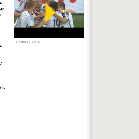
.
ии
н
14 липня 2014 00:42
,
ал
ь
в с