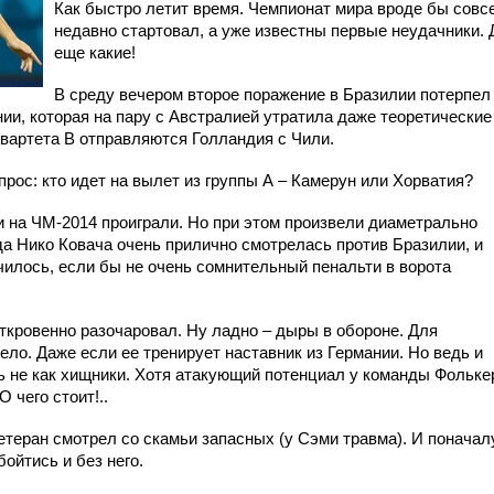
Как быстро летит время. Чемпионат мира вроде бы совс
недавно стартовал, а уже известны первые неудачники. 
еще какие!
В среду вечером второе поражение в Бразилии потерпел
ии, которая на пару с Австралией утратила даже теоретические
квартета В отправляются Голландия с Чили.
опрос: кто идет на вылет из группы А – Камерун или Хорватия?
 на ЧМ-2014 проиграли. Но при этом произвели диаметрально
а Нико Ковача очень прилично смотрелась против Бразилии, и
чилось, если бы не очень сомнительный пенальти в ворота
ткровенно разочаровал. Ну ладно – дыры в обороне. Для
ло. Даже если ее тренирует наставник из Германии. Но ведь и
 не как хищники. Хотя атакующий потенциал у команды Фольке
 чего стоит!..
етеран смотрел со скамьи запасных (у Сэми травма). И поначал
бойтись и без него.