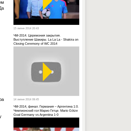
ем
Да
15 липня 2014 20:43
ЧМ-2014. Церемония закрытия.
Выступление Шакиры. La La La - Shakira on
Closing Ceremony of WC 2014
ра
14 липня 2014 09:45
ЧМ-2014, финал. Германия – Аргентина 1:0.
Чемпионский гол Марио Гетце. Mario Götze
Goal Germany vs Argentina 1-0
у