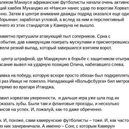
алеком Манаусе африканские футболисты начали очень активно
щий хавбек Муканджо из «Нанси» нанес удар по воротам Хорват
точно. Затем в центре внимания дважды подряд оказался еще оди
Лорьяна»: заработал угловой, а вслед за ним и перспективный
чего из этих стандартов у Камеруна не вышло.
 заметно притушили атакующий пыл соперников. Срна с
обытия, дав камерунцам поиграть мускулами и присмотревшись
ровели резкий выпад, который завершился взятием ворот.
в центр штрафной, где Манджукич в борьбе с защитником отыгр
 касание вывел на ударную позицию Олича, набегавшего слева.
заявка на победу, которую вскоре просто обязан был подкреплят
ей раз Ивице не повезло. Нападающий «Вольфсбурга» бил метро
 прямо во вратаря Итанджа.
авил хорватам уверенности, и дальше игра уже шла под их
показать зубы. Были там и фланговые проходы, и несколько
нсов на успех. И, пожалуй, как-то даже обреченно.
ч. И, похоже, сами камерунские футболисты – тоже. И, как часто
из них занервничали. А именно – Сонг, с которым Камерун