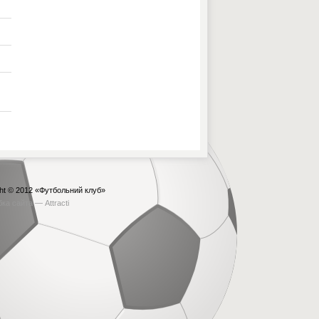
ht © 2012
«Футбольний клуб»
бка сайта —
Attracti