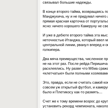
связывал большие надежды.
В конце второго тайма, возвращаясь 
Манджукича, ну и не придумал ничего 
прямая красная карточка от португаль
ясно: ничего хорошего Камеруну не све
И уже в дебюте второго тайма эта м
неточностью Итанджа, который ввел мя
центральной линии, рванул вперед и о
голкипера.
Два мяча преимущества, численное пр
не на этот раз. После рейда Перишича
расклеялись. Ну разве что Мбиа сража
«клетчатые» были полными хозяевами
Это, правда, если не считать самой к
совсем уж открытый футбол, и камеру
было и Плетикосу как-то размять…
Счет же к тому времени возрос до круп
установить рекорд чемпионата, накол