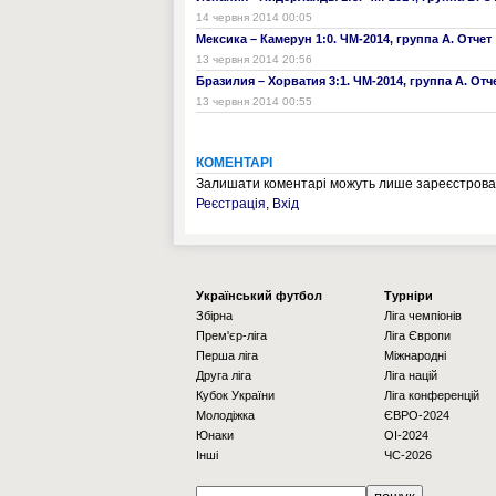
14 червня 2014 00:05
Мексика – Камерун 1:0. ЧМ-2014, группа А. Отчет
13 червня 2014 20:56
Бразилия – Хорватия 3:1. ЧМ-2014, группа А. От
13 червня 2014 00:55
КОМЕНТАРІ
Залишати коментарі можуть лише зареєстрован
Реєстрація
,
Вхід
Українcький футбол
Турніри
Збірна
Ліга чемпіонів
Прем'єр-ліга
Ліга Європи
Перша ліга
Міжнародні
Друга ліга
Ліга націй
Кубок України
Ліга конференцій
Молодіжка
ЄВРО-2024
Юнаки
OI-2024
Інші
ЧС-2026