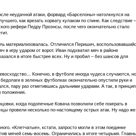
после неудачной атаки, форвард «Барселоны» натолкнулся на
лучшего, как врезать хорвату кулаком по спине. Как следствие –
ского рефери Педру Проэнсы, после чего окончательно стало
тит.
ысль материализовалась. Отличился Перишич, воспользовавший
ч в игру ударом от ворот. Иван подхватил мяч в районе
казался в итоге быстрее всех. Ну и пробил – без шансов для
евосходство… Конечно, в футболе иногда чудеса случаются, н
 бедолаги в зеленых футболках окончательно опустили руки и
лся, пару раз отметившись дальними ударами. А так, в принцип
 положения.
онцовки, когда подопечные Ковача позволили себе поиграть в
нцы провели несколько по-настоящему острых атак. Ну надо же
ного. «Клетчатые», кстати, запросто могли в этом поединке
отив мячей семь-восемь. Ограничились в итоге четырьмя. Главн