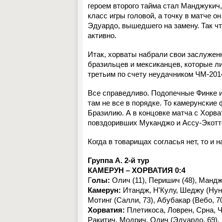
героем второго тайма стал Манджуки
класс игры головой, а точку в матче о
Эдуардо, вышедшего на замену. Так ч
активно.
Итак, хорваты набрали свои заслуженны
бразильцев и мексиканцев, которые ли
третьим по счету неудачником ЧМ-2014
Все справедливо. Подопечные Финке и
там не все в порядке. То камерунские
Бразилию. А в концовке матча с Хорв
повздоривших Муканджо и Ассу-Экотт
Когда в товарищах согласья нет, то и 
Группа А. 2-й тур
КАМЕРУН – ХОРВАТИЯ 0:4
Г
олы:
Олич (11), Перишич (48), Манджу
Камерун:
Итандж, Н'Кулу, Шеджу (Нунк
Мотинг (Салли, 73), Абубакар (Вебо, 70
Хорватия:
Плетикоса, Ловрен, Срна, Ч
Ракитич, Модрич, Олич (Эдуардо, 69),