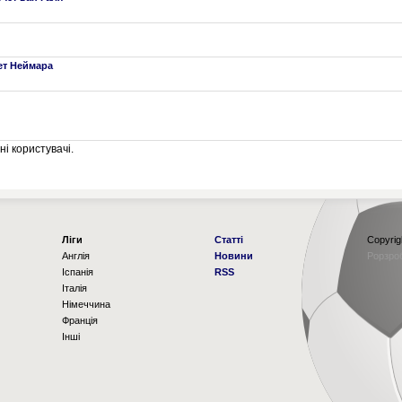
чет Неймара
і користувачі.
Ліги
Статті
Copyrig
Англія
Новини
Рорзро
Іспанія
RSS
Італія
Німеччина
Франція
Інші