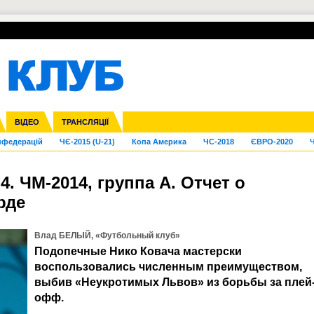
УПЛ-ПЕРЕХОДИ
СКРИЖАЛІ
ЄВРОКУБКИ
Зол
га ліга
Франція
ВІДЕО
Ліга націй
Кубок України
Інші
ТРАНСЛЯЦІЇ
Ліга конференцій
Молодіжка
ЄВРО-2024
Юнаки
Інші
OI-2024
ЧС-2026
нфедерацій
ЧЄ-2015 (U-21)
Копа Америка
ЧС-2018
ЄВРО-2020
Ч
4. ЧМ-2014, группа А. Отчет о
рде
Влад БЕЛЫЙ, «Футбольный клуб»
Подопечные Нико Ковача мастерски
воспользовались численным преимуществом,
выбив «Неукротимых Львов» из борьбы за плей
офф.