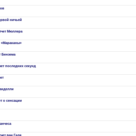
ров
первой ничьей
Отчет Мюллера
ет «Мараканы»
т Бензема
тчет последних секунд
чет
ранделли
ет о сенсации
Санчеса
тчет ван Галя