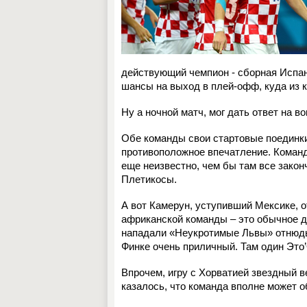
действующий чемпион - сборная Испан
шансы на выход в плей-офф, куда из 
Ну а ночной матч, мог дать ответ на в
Обе команды свои стартовые поединки
противоположное впечатление. Команд
еще неизвестно, чем бы там все закон
Плетикосы.
А вот Камерун, уступивший Мексике, о
африканской команды – это обычное де
нападали «Неукротимые Львы» отнюдь
Финке очень приличный. Там один Это’О
Впрочем, игру с Хорватией звездный в
казалось, что команда вполне может о