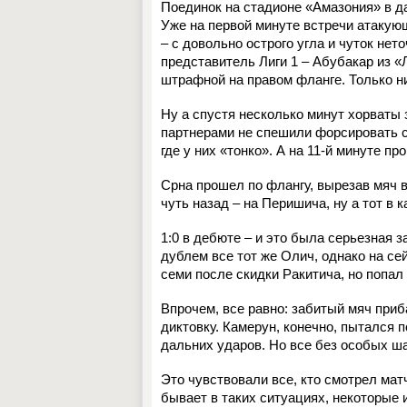
Поединок на стадионе «Амазония» в д
Уже на первой минуте встречи атакую
– с довольно острого угла и чуток не
представитель Лиги 1 – Абубакар из «
штрафной на правом фланге. Только ни
Ну а спустя несколько минут хорваты
партнерами не спешили форсировать с
где у них «тонко». А на 11-й минуте п
Срна прошел по флангу, вырезав мяч 
чуть назад – на Перишича, ну а тот в
1:0 в дебюте – и это была серьезная 
дублем все тот же Олич, однако на с
семи после скидки Ракитича, но попал
Впрочем, все равно: забитый мяч приб
диктовку. Камерун, конечно, пытался 
дальних ударов. Но все без особых ша
Это чувствовали все, кто смотрел мат
бывает в таких ситуациях, некоторые 