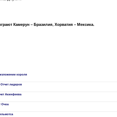
грают Камерун – Бразилия, Хорватия – Мексика.
 низложении короля
. Отчет лидеров
тчет Акинфеева
т Очоа
Вильмотса