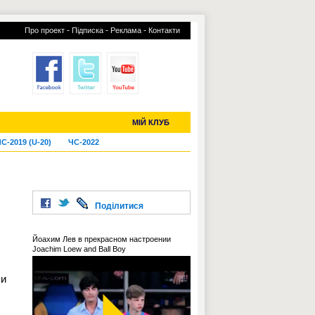
-
-
-
Про проект
Підписка
Реклама
Контакти
отий КЛУБ
УСІ ТРАНСФЕРИ
МІЙ КЛУБ
С-2019 (U-20)
ЧС-2022
Поділитися
Йоахим Лев в прекрасном настроении
Joachim Loew and Ball Boy
ли