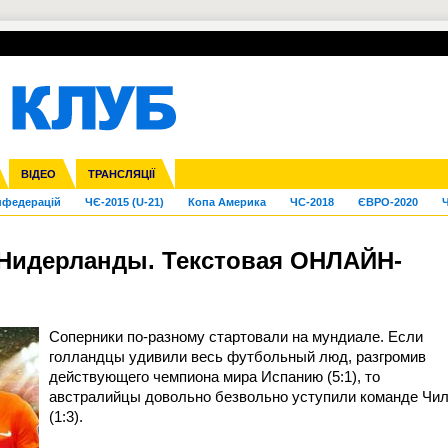
УПЛ-ПЕРЕХОДИ
СКРИЖАЛІ
ЄВРОКУБКИ
Зол
га ліга
Франція
ВІДЕО
Ліга націй
Кубок України
Інші
ТРАНСЛЯЦІЇ
Ліга конференцій
Молодіжка
ЄВРО-2024
Юнаки
Інші
OI-2024
ЧС-2026
нфедерацій
ЧЄ-2015 (U-21)
Копа Америка
ЧС-2018
ЄВРО-2020
Ч
 Нидерланды. Текстовая ОНЛАЙН-
Соперники по-разному стартовали на мундиале. Если
голландцы удивили весь футбольный люд, разгромив
действующего чемпиона мира Испанию (5:1), то
австралийцы довольно безвольно уступили команде Чи
(1:3).