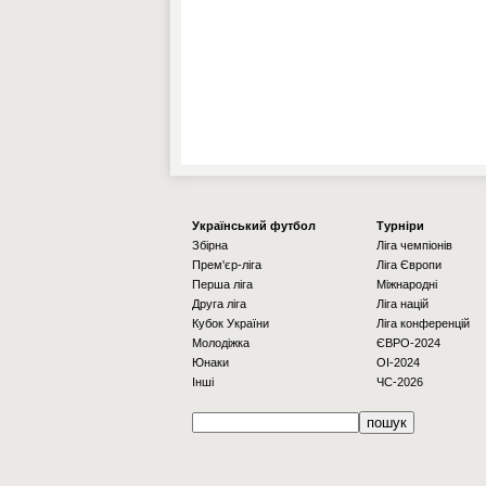
Українcький футбол
Турніри
Збірна
Ліга чемпіонів
Прем'єр-ліга
Ліга Європи
Перша ліга
Міжнародні
Друга ліга
Ліга націй
Кубок України
Ліга конференцій
Молодіжка
ЄВРО-2024
Юнаки
OI-2024
Інші
ЧС-2026