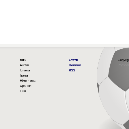
Ліги
Статті
Copyrig
Англія
Новини
Рорзро
Іспанія
RSS
Італія
Німеччина
Франція
Інші