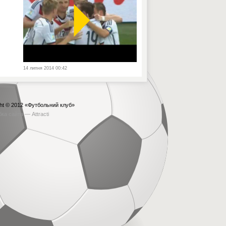
14 липня 2014 00:42
ht © 2012
«Футбольний клуб»
бка сайта —
Attracti