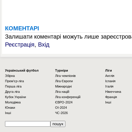
КОМЕНТАРІ
Залишати коментарі можуть лише зареєстрова
Реєстрація
,
Вхід
Українcький футбол
Турніри
Ліги
Збірна
Ліга чемпіонів
Англія
Прем'єр-ліга
Ліга Європи
Іспанія
Перша ліга
Міжнародні
Італія
Друга ліга
Ліга націй
Німеччина
Кубок України
Ліга конференцій
Франція
Молодіжка
ЄВРО-2024
Інші
Юнаки
OI-2024
Інші
ЧС-2026