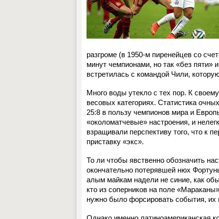
разгроме (в 1950-м пиренейцев со сче
минут чемпионами, но так «без пяти» 
встретилась с командой Чили, которую
Много воды утекло с тех пор. К своем
весовых категориях. Статистика очных
25:8 в пользу чемпионов мира и Европ
«околоматчевые» настроения, и нелег
взращивали перспективу того, что к п
приставку «экс».
То ли чтобы явственно обозначить нас
окончательно потерявшей нюх Фортун
алым майкам надели не синие, как обы
кто из соперников на поле «Мараканы»
нужно было форсировать события, их 
Однако именно латиноамериканская ком