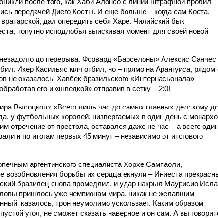
никли после того, как Хаби Алонсо с линии штрафной пробил
ись передачей Диего Косты. И еще больше – когда сам Коста,
вратарской, дал опередить себя Харе. Чилийский бык
ста, попутно исподлобья выискивая момент для своей новой
 незадолго до перерыва. Форвард «Барселоны» Алексис Санчес
бил. Икер Касильяс мяч отбил, но – прямо на Арангуиса, рядом 
ков не оказалось. Хавбек бразильского «Интернасьонала»
бработав его и «шведкой» отправив в сетку – 2:0!
ира Высоцкого: «Всего лишь час до самых главных дел: кому д
авда, у футбольных королей, низвергаемых в один день с монарх
 отречение от престола, оставался даже не час – а всего оди
али и по итогам первых 45 минут – независимо от итогового
опечным аргентинского специалиста Хорхе Сампаоли,
сле возобновления борьбы их сердца екнули – Иниеста прекрасн
нский бразилец снова промедлил, и удар накрыл Маурисио Исла
головы пришлось уже чемпионам мира, никак не желавшим
анный, казалось, трон неумолимо ускользает. Каким образом
устой угол, не сможет сказать наверное и он сам. А вы говорит