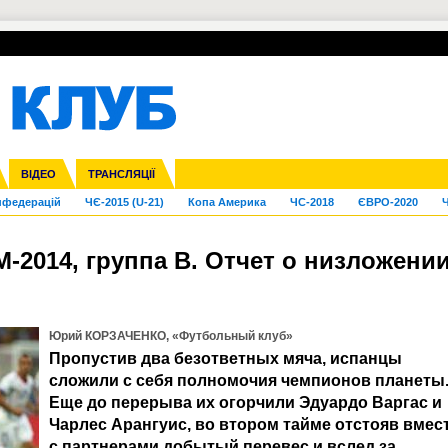
УПЛ-ПЕРЕХОДИ
СКРИЖАЛІ
ЄВРОКУБКИ
Зол
га ліга
Франція
ВІДЕО
Ліга націй
Кубок України
Інші
ТРАНСЛЯЦІЇ
Ліга конференцій
Молодіжка
ЄВРО-2024
Юнаки
Інші
OI-2024
ЧС-2026
нфедерацій
ЧЄ-2015 (U-21)
Копа Америка
ЧС-2018
ЄВРО-2020
Ч
М-2014, группа В. Отчет о низложени
Юрий КОРЗАЧЕНКО, «Футбольный клуб»
Пропустив два безответных мяча, испанцы
сложили с себя полномочия чемпионов планеты
Еще до перерыва их огорчили Эдуардо Варгас и
Чарлес Арангуис, во втором тайме отстояв вмес
с партнерами добытый перевес и вслед за