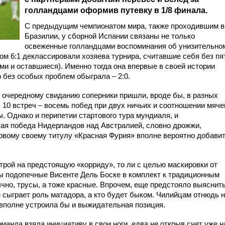
голландцами оформив путевку в 1/8 финала.
С предыдущим чемпионатом мира, также проходившим в
Бразилии, у сборной Испании связаны не только
освеженные голландцами воспоминания об унизительно
том 6:1 деклассировали хозяева турнира, считавшие себя без пя
ими и оставшиеся). Именно тогда она впервые в своей истории
 без особых проблем обыграла – 2:0.
у очередному свиданию соперники пришли, вроде бы, в разных
 10 встреч – восемь побед при двух ничьих и соотношении мяче
ы. Однако и перипетии стартового тура мундиаля, и
кая победа Нидерландов над Австралией, словно дрожжи,
ервому своему титулу «Красная Фурия» вполне вероятно добави
трой на предстоящую «корриду», то ли с целью маскировки от
ы подопечные Висенте Дель Боске в комплект к традиционным
чно, трусы, а тоже красные. Впрочем, еще предстояло выяснить
 сыграет роль матадора, а кто будет быком. Чилийцам отнюдь 
вполне устроила бы и выжидательная позиция.
анда взяла инициативу в свои ноги, едва не открыв счет уже н