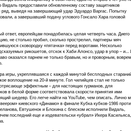
ро Видаль предоставили обновленному составу защитников
й ряд, выведя на завершающий удар Эдуардо Варгас. Попытку
овали, а завершавший подачу углового Гонсало Хара головой
й ответ, европейцам понадобилась целая четверть часа. Диего
ию, не столько пробил, сколько прострелил, партнеры мяч
алившуюся сковородку «пятачка» перед воротами. Несколько
сказуемых рикошетов, отскок к Хаби Алонсо, удар в упор – и...
аво оказался парнем не только бравым, но и проворным, вовре
о.
ра игры, укреплявшаяся с каждой минутой бесплодных старани
кое воплощение на 20-й минуте. Гол чилийцев стал не только
потрясающе эффектным – для настоящих гурманов, для
оков в белой форме соответствовала скорости принятия ими
оящий шедевр. Его легче найти на
YouTube
, чем описать. Лично 
«веером» киевского «Динамо» в финале Кубка кубков-1986 проти
Беланова, Евтушенок и Блохина с блеском исполнили Видаль,
ричем последний еще и издевательски «убрал» Икера Касильяса,
а.