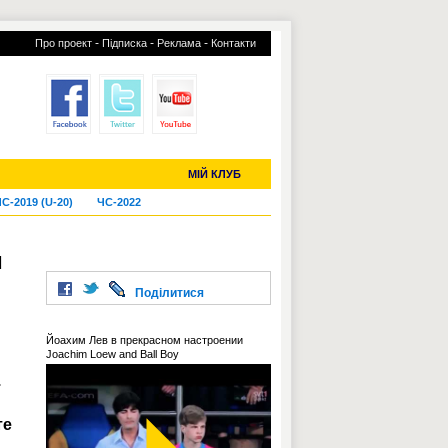
-
-
-
Про проект
Підписка
Реклама
Контакти
отий КЛУБ
УСІ ТРАНСФЕРИ
МІЙ КЛУБ
С-2019 (U-20)
ЧС-2022
и
Поділитися
Йоахим Лев в прекрасном настроении
Joachim Loew and Ball Boy
.
те