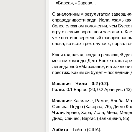
– «Барса», «Барса»...
С аналогичным результатом завершилс
справедливости ради, Исла, «замыкая
более сложном положении, чем Бускет
игру от своих ворот, но и заставить К
уже почти поверженный фаворит запом
снова, во всех трех случаях, сорвал о
Как и год назад, когда в решающей д
местом команды Делт Боске стала аре
легендарной «Маракане», и в заключит
престиж. Каким он будет – последний 
Испания – Чили – 0:2 (0:2).
Голы:
0:1 Варгас (20, 0:2 Арангуис (43)
Испания:
Касильяс, Рамос, Альба, Мар
Сильва, Педро (Касорла, 76), Диего Кос
Чили:
Браво, Хара, Исла, Мена, Медель
Диас, Санчес, Варгас (Вальдивия, 85).
Арбитр
– Гейгер (США).