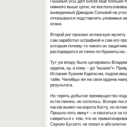
Пышные усы Дел Боске еще больше по
намного выше цели, не воспользовавш
выведенный Давидом Сильвой на угол 
отказывался подставлять уязвимые ме
атаки.
Второй рог пронзил испанскую мулету
сам заработал штрафной и сам его про
которым почему-то никого из защитни
распорядился истинно по-бразильски, о
Тут уж впору было цитировать Владим
ордена, ну, а кому – до "вышки"». Пр
Испании Хуаном Карлосом, подписавшим
тайм. Чилийцы же на свои ордена наигр
результата.
Но терять добытое преимущество под
естественно, не хотелось. Вскоре по
пасом вывел на ворота Косту, но испа
Прошло пять минут – и хвататься за 
смириться с тем, что их приватизиров
Серхио Бускетс не попал в абсолютно п