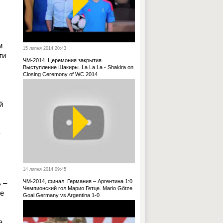
м
15 липня 2014 20:43
ти
ЧМ-2014. Церемония закрытия.
Выступление Шакиры. La La La - Shakira on
Closing Ceremony of WC 2014
й
т
14 липня 2014 09:45
ЧМ-2014, финал. Германия – Аргентина 1:0.
 –
Чемпионский гол Марио Гетце. Mario Götze
не
Goal Germany vs Argentina 1-0
а