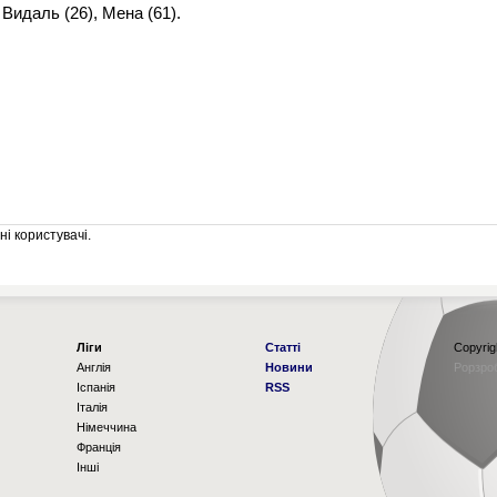
Видаль (26), Мена (61).
і користувачі.
Ліги
Статті
Copyrig
Англія
Новини
Рорзро
Іспанія
RSS
Італія
Німеччина
Франція
Інші