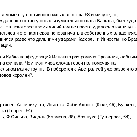
я момент у противоположных ворот на 68-й минуте, но,
» дальнюю штангу после изумительного паса Варгаса, был куда
с. На некоторое время чилийцам не просто удалось отодвинуть
асильяса и его партнеров понервничать в собственных владениях
нился разве что дальними ударами Касорлы и Иниесты, но Бра
вации.
уэли Кубка конфедераций Испанию разгромила Бразилия, лобным
на финала. Чемпион мира сложил свои полномочия на
ельном матче группы В поборется с Австралией уже разве что 
довод королей?..
.
тинес, Аспиликуэта, Иниеста, Хаби Алонсо (Коке, 46), Бускетс,
та (Торрес, 64).
, Ф.Сильва, Видаль (Кармона, 88), Арангуис (Гутьеррес, 64),