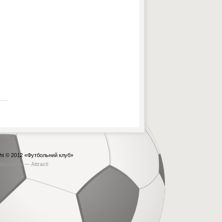
ht © 2012
«Футбольний клуб»
бка сайта —
Attracti