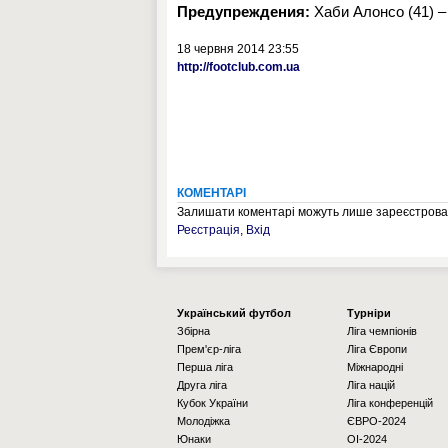
Предупреждения:
Хаби Алонсо (41) – 
18 червня 2014 23:55
http://footclub.com.ua
КОМЕНТАРІ
Залишати коментарі можуть лише зареєстрован
Реєстрація
,
Вхід
Українcький футбол
Турніри
Збірна
Ліга чемпіонів
Прем'єр-ліга
Ліга Європи
Перша ліга
Міжнародні
Друга ліга
Ліга націй
Кубок України
Ліга конференцій
Молодіжка
ЄВРО-2024
Юнаки
OI-2024