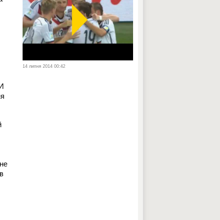
14 липня 2014 00:42
 И
мя
й
мне
в