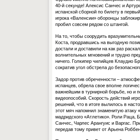
40-й секунде! Алексис Санчес и Арту
испанской сборной по билету в первы
игрока «Валенсии» оборонцы заблокир
пробил совсем рядом со штангой.
На то, чтобы соорудить вразумительны
Коста, продравшись на выгодную позиц
достали и доставили на как раз раск
волнительных мгновений и трудно пред
ничего. Голкипер чилийцев Клаудио Бр
сократив угол обстрела до безопасног
Задор против обреченности – атмосфе
испанцев, обрела свое вполне логичес
важнейшим в турнирной борьбе, но и 
видеопособий. Скорость действий игр
решений, что в итоге вылилось в наст
этот мяч напомнил знаменитую атаку 
мадридского «Атлетико». Роли Раца, 
Санчес, Чарлес Арангуис и Варгас. П
передав тому привет от Арьена Роббен