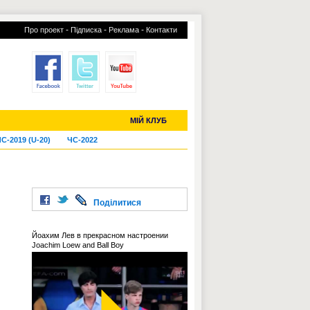
-
-
-
Про проект
Підписка
Реклама
Контакти
отий КЛУБ
УСІ ТРАНСФЕРИ
МІЙ КЛУБ
С-2019 (U-20)
ЧС-2022
Поділитися
Йоахим Лев в прекрасном настроении
Joachim Loew and Ball Boy