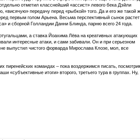
 отдельно отметил класснейший «ассист» левого бека Дэйли
ю, «висячую» передачу
перед «рыбкой» того. Да и его же такой 
еред первым голом Арьена. Весьма перспективный сынок растет
а» и сборной Голландии Данни Блинда, парню всего 24 года.
ортугальцами, а ставка Йоахима Лёва на креативных атакующих
вали интересные атаки, и сами забивали. Он и при серьезном
 не выпустил чистого форварда Мирослава Клозе, мол, все
еих пиренейских командах – пока воздержимся писать, посмотри
ши «субъективные итоги» второго, третьего тура в группах. Ну, 