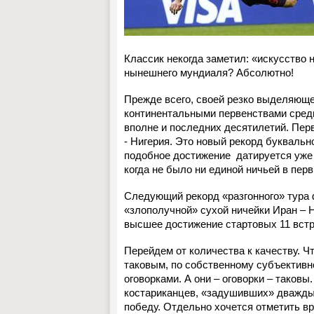
Классик некогда заметил: «искусство 
нынешнего мундиаля? Абсолютно!
Прежде всего, своей резко выделяющ
континентальными первенствами среди
вполне и последних десятилетий. Пер
- Нигерия. Это новый рекорд буквально
подобное достижение
датируется уже
когда не было ни единой ничьей в пер
Следующий рекорд «разгонного» тура 
«злополучной» сухой ничейки Иран – 
высшее достижение стартовых
11
вст
Перейдем от количества к качеству. Ч
таковым, по собственному субъективно
оговорками. А они – оговорки – тако
костариканцев, «задушивших» дважды 
победу. Отдельно хочется отметить в