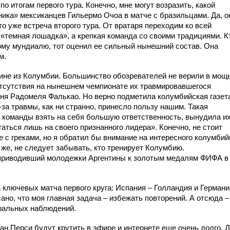
по итогам первого тура. Конечно, мне могут возразить, какой
тника» мексиканцев Гильермо Очоа в матче с бразильцами. Да, о
о уже встреча второго тура. От вратаря переходим ко всей
 «темная лошадка», а крепкая команда со своими традициями. К
кому мундиалю, тот оценил ее сильный нынешний состав. Она
м.
жине из Колумбии. Большинство обозревателей не верили в мощ
отсутствия на нынешнем чемпионате их травмировавшегося
ня Радомеля Фалькао. Но верно подметила колумбийская газет
-за травмы, как ни странно, принесло пользу нашим. Такая
 команды взять на себя большую ответственность, вынудила и
агаться лишь на своего признанного лидера». Конечно, не стоит
е с греками, но я обратил бы внимание на интересного
колумбий
же, не следует забывать, кто тренирует Колумбию.
приводивший молодежки Аргентины к золотым медалям ФИФА в
 ключевых матча первого круга: Испания – Голландия и Германи
ано, что моя главная задача – избежать повторений. А отсюда –
тральных наблюдений.
ан Перси будут крутить в эфире и интернете еще очень долго. 