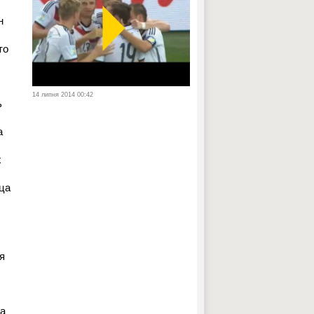
н
то
14 липня 2014 00:42
ь
а
х
ца
я
Да