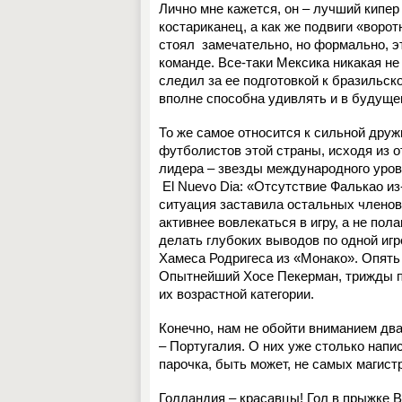
Лично мне кажется, он – лучший кипер 
костариканец, а как же подвиги «воро
стоял
замечательно, но формально, эт
команде. Все-таки Мексика никакая не
следил за ее подготовкой к бразильс
вполне способна удивлять и в будуще
То же самое относится к сильной дру
футболистов этой страны, исходя из 
лидера – звезды международного уров
El
Nuevo Dia
: «Отсутствие Фалькао из
ситуация заставила остальных членов
активнее вовлекаться в игру, а не пол
делать глубоких выводов по одной игр
Хамеса Родригеса из «Монако». Опять 
Опытнейший
Хосе Пекерман, трижды 
их возрастной категории.
Конечно, нам не обойти вниманием два
– Португалия. О них уже столько напис
парочка, быть может, не самых магис
Голландия – красавцы! Гол в прыжке В