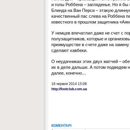
и голы Роббена – загляденье. Но я бы
Блинда
на Ван Перси – этакую длинну
качественный пас слева на Роббена п
известного в прошлом защитника «Аякс
У немцев впечатлил даже не счет с п
полузащитников, которые и организовы
преимуществе в счете даже на замену
сделают хавбеки.
О неудачниках этих двух матчей – об
их в деле дальше.
А потом подведем на
далее, конечно…
18 червня 2014 15:08
http://footclub.com.ua
КОМЕНТАРІ