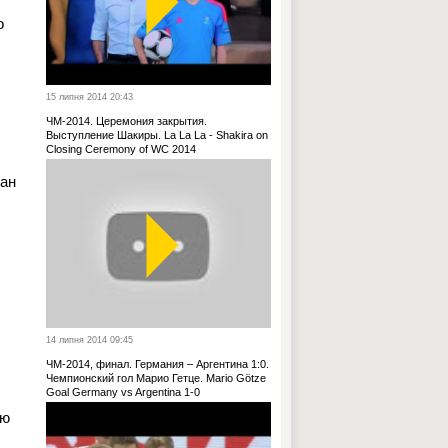
о
15 липня 2014 20:43
ЧМ-2014. Церемония закрытия.
Выступление Шакиры. La La La - Shakira on
Closing Ceremony of WC 2014
ран
14 липня 2014 09:45
ЧМ-2014, финал. Германия – Аргентина 1:0.
Чемпионский гол Марио Гетце. Mario Götze
Goal Germany vs Argentina 1-0
ую