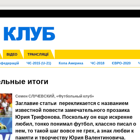
УПЛ-ПЕРЕХОДИ
СКРИЖАЛІ
ЄВРОКУБКИ
Зол
га ліга
Франція
ВІДЕО
Ліга націй
Кубок України
Інші
ТРАНСЛЯЦІЇ
Ліга конференцій
Молодіжка
ЄВРО-2024
Юнаки
Інші
OI-2024
ЧС-2026
нфедерацій
ЧЄ-2015 (U-21)
Копа Америка
ЧС-2018
ЄВРО-2020
Ч
ельные итоги
Семен СЛУЧЕВСКИЙ, «Футбольный клуб»
Заглавие статьи перекликается с названием
известной повести замечательного прозаика
Юрия Трифонова. Поскольку он еще искренне
любил, тонко понимал футбол, классно писал о
нем, то такой шаг вовсе не грех, а знак любви к
памяти и творчеству Юрия Валентиновича.