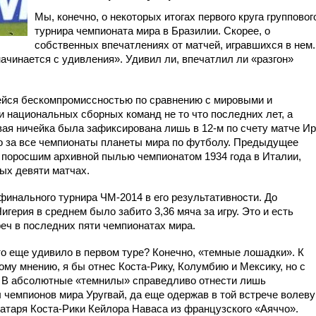
Мы, конечно, о некоторых итогах первого круга групповог
турнира чемпионата мира в Бразилии. Скорее, о
собственных впечатлениях от матчей, игравшихся в нем.
начинается с удивления». Удивил ли, впечатлил ли «разгон»
ейся бескомпромиссностью по сравнению с мировыми и
 национальных сборных команд не то что последних лет, а
вая ничейка была зафиксирована лишь в
12-м по счету матче И
 за все
чемпионаты планеты мира по футболу. Предыдущее
 поросшим архивной пылью чемпионатом 1934 года в Италии,
вых девяти матчах.
финального турнира ЧМ-2014 в его результативност
и. До
Нигерия в среднем было забито
3,36
мяча
за игру
. Это и есть
реч
в последни
х
пят
и
чемпионат
ах
мира.
то еще удивило в первом туре? Конечно, «темные лошадки». К
му мнению, я бы отнес Коста-Рику, Колумбию и Мексику, но с
вы. В абсолютные «темнилы» справедливо отнести лишь
чемпионов мира Уругвай, да еще одержав в той встрече волев
ратаря Коста-Рики Кейлора Наваса из французского «Аяччо».