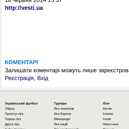
18 червня 2014 15:37
http://vesti.ua
КОМЕНТАРІ
Залишати коментарі можуть лише зареєстрова
Реєстрація
,
Вхід
Українcький футбол
Турніри
Ліги
Збірна
Ліга чемпіонів
Англія
Прем'єр-ліга
Ліга Європи
Іспанія
Перша ліга
Міжнародні
Італія
Друга ліга
Ліга націй
Німеччина