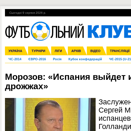
Сьогодні 9 серпня 2026 р.
Гарячі теми
УПЛ, 2-й тур
ВІЙНА
УПЛ-ПЕРЕХОДИ
УКРАЇНА
Збірна
Ліга чемпіонів
Англія
Іспанія
Прем'єр-ліга
ТУРНІРИ
Ліга Європи
Італія
Перша ліга
ЛІГИ
Німеччина
Міжнародні
АРХІВ
Друга ліга
Франція
ВІДЕО
Ліга націй
Кубок України
Інші
ТРАНСЛЯЦІЇ
Ліга конф
ЧС-2014
ЄВРО-2016
Росія
Кубок конфедерацій
ЧЄ-2015 (U-21
Морозов: «Испания выйдет 
дрожжах»
Заслужен
Сергей М
испанцев
Голланди