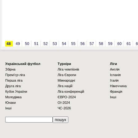
48
49
50
51
52
53
54
55
56
57
58
59
60
61
6
Українcький футбол
Турніри
Ліги
Збірна
Ліга чемпіонів
Англія
Прем'єр-ліга
Ліга Європи
Іспанія
Перша ліга
Міжнародні
Італія
Друга ліга
Ліга націй
Німеччина
Кубок України
Ліга конференцій
Франція
Молодіжка
ЄВРО-2024
Інші
Юнаки
OI-2024
Інші
ЧС-2026