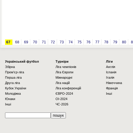
67
68
69
70
71
72
73
74
75
76
77
78
79
80
8
Українcький футбол
Турніри
Ліги
Збірна
Ліга чемпіонів
Англія
Прем'єр-ліга
Ліга Європи
Іспанія
Перша ліга
Міжнародні
Італія
Друга ліга
Ліга націй
Німеччина
Кубок України
Ліга конференцій
Франція
Молодіжка
ЄВРО-2024
Інші
Юнаки
OI-2024
Інші
ЧС-2026