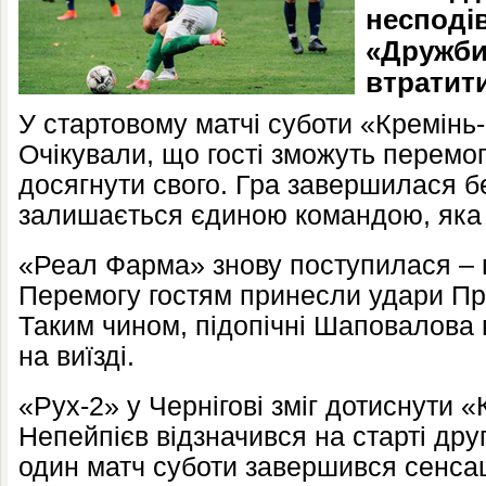
несподі
«Дружби
втратити
У стартовому матчі суботи «Кремінь
Очікували, що гості зможуть перемог
досягнути свого. Гра завершилася бе
залишається єдиною командою, яка
«Реал Фарма» знову поступилася – 
Перемогу гостям принесли удари Пр
Таким чином, підопічні Шаповалова 
на виїзді.
«Рух-2» у Чернігові зміг дотиснути «
Непейпієв відзначився на старті друг
один матч суботи завершився сенсаці