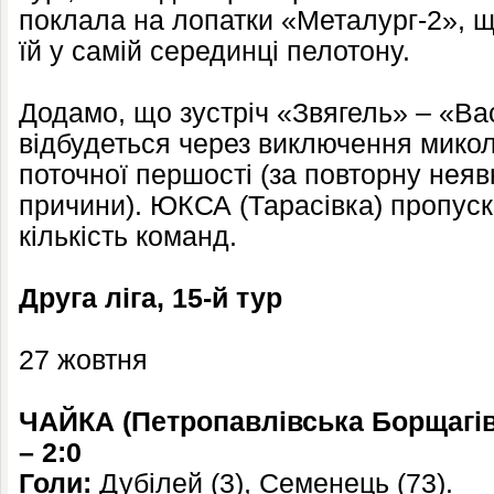
поклала на лопатки «Металург-2», щ
їй у самій серединці пелотону.
Додамо, що зустріч «Звягель» – «Ва
відбудеться через виключення микола
поточної першості (за повторну неяв
причини). ЮКСА (Тарасівка) пропуск
кількість команд.
Друга ліга, 15-й тур
27 жовтня
ЧАЙКА (Петропавлівська Борщагів
– 2:0
Голи:
Дубілей (3), Семенець (73).