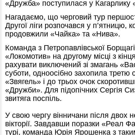
«Дружба» поступилася у Кагарлику «
Нагадаємо, що черговий тур першост
Другої ліги розпочався у п’ятницю, 
продовжили «Чайка» та «Нива».
Команда з Петропавлівської Борщаг
«Локомотив» на другому місці з кінц
рахувати виключений зі змагань «Ва
суботи, одноосібно захопила третю 
«Звягель» і до трьох очок скоротивш
«Дружби». Для підопічних Сергія Си
звитяга поспіль.
У свою чергу вінничани після двох н
вікторії. Завдавши поразки «Реал Фа
турі, команда Юрія Ярошенка з так