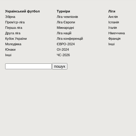
Українcький футбол
Турніри
Ліги
Збірна
Ліга чемпіонів
Англія
Прем'єр-ліга
Ліга Європи
Іспанія
Перша ліга
Міжнародні
Італія
Друга ліга
Ліга націй
Німеччина
Кубок України
Ліга конференцій
Франція
Молодіжка
ЄВРО-2024
Інші
Юнаки
OI-2024
Інші
ЧС-2026