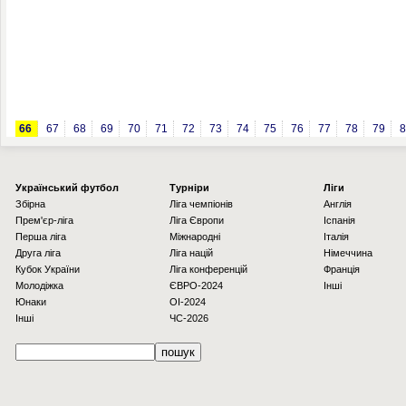
66
67
68
69
70
71
72
73
74
75
76
77
78
79
8
Українcький футбол
Турніри
Ліги
Збірна
Ліга чемпіонів
Англія
Прем'єр-ліга
Ліга Європи
Іспанія
Перша ліга
Міжнародні
Італія
Друга ліга
Ліга націй
Німеччина
Кубок України
Ліга конференцій
Франція
Молодіжка
ЄВРО-2024
Інші
Юнаки
OI-2024
Інші
ЧС-2026