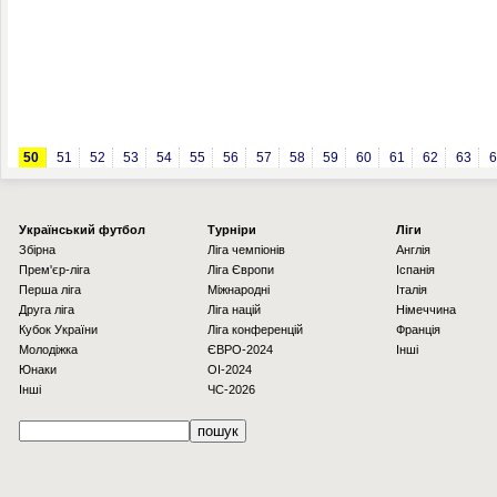
50
51
52
53
54
55
56
57
58
59
60
61
62
63
6
Українcький футбол
Турніри
Ліги
Збірна
Ліга чемпіонів
Англія
Прем'єр-ліга
Ліга Європи
Іспанія
Перша ліга
Міжнародні
Італія
Друга ліга
Ліга націй
Німеччина
Кубок України
Ліга конференцій
Франція
Молодіжка
ЄВРО-2024
Інші
Юнаки
OI-2024
Інші
ЧС-2026