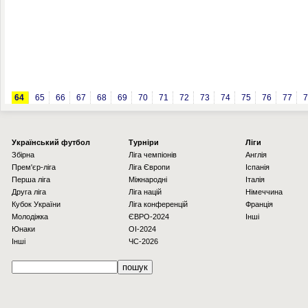
64
65
66
67
68
69
70
71
72
73
74
75
76
77
7
Українcький футбол
Турніри
Ліги
Збірна
Ліга чемпіонів
Англія
Прем'єр-ліга
Ліга Європи
Іспанія
Перша ліга
Міжнародні
Італія
Друга ліга
Ліга націй
Німеччина
Кубок України
Ліга конференцій
Франція
Молодіжка
ЄВРО-2024
Інші
Юнаки
OI-2024
Інші
ЧС-2026