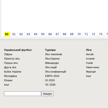
60
61
62
63
64
65
66
67
68
69
70
71
72
73
7
Українcький футбол
Турніри
Ліги
Збірна
Ліга чемпіонів
Англія
Прем'єр-ліга
Ліга Європи
Іспанія
Перша ліга
Міжнародні
Італія
Друга ліга
Ліга націй
Німеччина
Кубок України
Ліга конференцій
Франція
Молодіжка
ЄВРО-2024
Інші
Юнаки
OI-2024
Інші
ЧС-2026