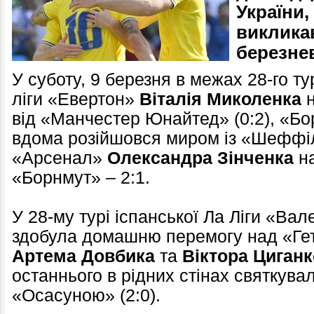
України,
виклика
березне
У суботу, 9 березня в межах 28-го ту
ліги «Евертон»
Віталія Миколенка
н
від «Манчестер Юнайтед» (0:2), «Б
вдома розійшовся миром із «Шеффіл
«Арсенал»
Олександра Зінченка
на
«Борнмут» – 2:1.
У 28-му турі іспанської Ла Ліги «Ва
здобула домашню перемогу над «Гет
Артема Довбика
та
Віктора Циган
останнього в рідних стінах святкувал
«Осасуною» (2:0).