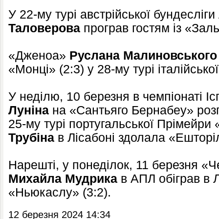
У 22-му турі австрійської бундесліг
Талов
ерова
програв гостям із «Заль
«Дженоа»
Руслана Мал
иновського
«Монці» (2:3) у 28-му турі італійської
У неділю, 10 березня в чемпіонаті І
Луніна
на «Сантьяго Бернабеу» розгр
25-му турі португальської Прімейри
Трубіна
в Лісабоні здолала «Ешторіл
Нарешті, у понеділок, 11 березня «Ч
Михайла Мудрика
в АПЛ обіграв в Л
«Ньюкаслу» (3:2).
12 березня 2024 14:34