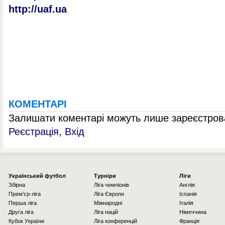
http://uaf.ua
КОМЕНТАРІ
Залишати коментарі можуть лише зареєстрова
Реєстрація
,
Вхід
Українcький футбол
Турніри
Ліги
Збірна
Ліга чемпіонів
Англія
Прем'єр-ліга
Ліга Європи
Іспанія
Перша ліга
Міжнародні
Італія
Друга ліга
Ліга націй
Німеччина
Кубок України
Ліга конференцій
Франція