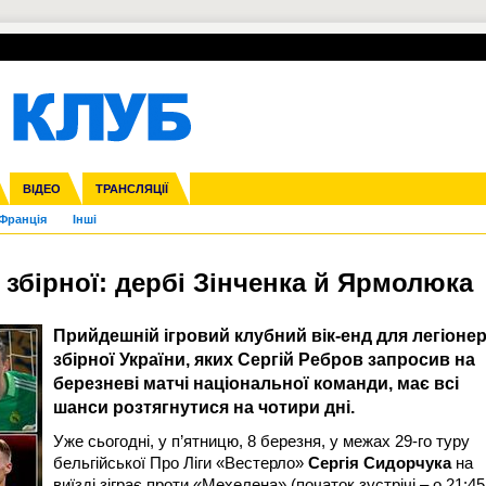
УПЛ-ПЕРЕХОДИ
СКРИЖАЛІ
ЄВРОКУБКИ
Зол
нфедерацій
га ліга
ВІДЕО
Ліга націй
Кубок України
ЧЄ-2015 (U-21)
ТРАНСЛЯЦІЇ
Ліга конференцій
Молодіжка
Копа Америка
ЄВРО-2024
Юнаки
ЧС-2018
Інші
OI-2024
ЄВРО-2020
ЧС-2026
Ч
Франція
Інші
в збірної: дербі Зінченка й Ярмолюка
Прийдешній ігровий клубний вік-енд для легіонер
збірної України, яких Сергій Ребров запросив на
березневі матчі національної команди, має всі
шанси розтягнутися на чотири дні.
Уже сьогодні, у п’ятницю, 8 березня, у межах 29-го туру
бельгійської Про Ліги «Вестерло»
Сергія Сидорчука
на
виїзді зіграє проти «Мехелена» (початок зустрічі – о 21:45