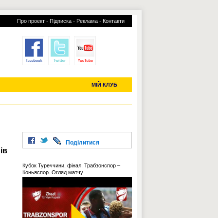
-
-
-
Про проект
Підписка
Реклама
Контакти
отий КЛУБ
УСІ ТРАНСФЕРИ
С-2019 (U-20)
ЧС-2022
МІЙ КЛУБ
Поділитися
ів
Кубок Туреччини, фінал. Трабзонспор –
Коньяспор. Огляд матчу