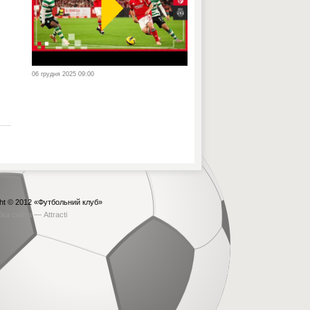
06 грудня 2025 09:00
ht © 2012
«Футбольний клуб»
бка сайта —
Attracti