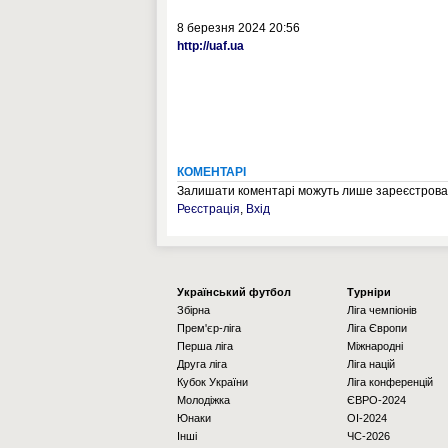
8 березня 2024 20:56
http://uaf.ua
КОМЕНТАРІ
Залишати коментарі можуть лише зареєстрован
Реєстрація
,
Вхід
Українcький футбол
Турніри
Збірна
Ліга чемпіонів
Прем'єр-ліга
Ліга Європи
Перша ліга
Міжнародні
Друга ліга
Ліга націй
Кубок України
Ліга конференцій
Молодіжка
ЄВРО-2024
Юнаки
OI-2024
Інші
ЧС-2026