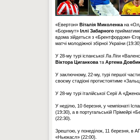
«Евертон»
Віталія Миколенка
на «Олд
«Борнмут»
Іллі Забарного
прийматиме
вдома зійдеться з «Брентфордом» Єгор
матчі молодіжної збірної України (19:30
У 28-му турі іспанської Ла Ліги «Вален
Віктора Циганкова
та
Артема Довби
У заключному, 22-му, турі першої част
своєму стадіоні протистоятиме «Зальцб
У 28-му турі італійської Серії А «Джен
У неділю, 10 березня, у чемпіонаті Ісп
(19:30), а в португальській Прімейрі «
(22:30).
Зрештою, у понеділок, 11 березня, в 
«Ньюкасл» (22:00).