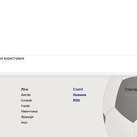
і користувачі.
Ліги
Статті
Copyrig
Англія
Новини
Рорзро
Іспанія
RSS
Італія
Німеччина
Франція
Інші