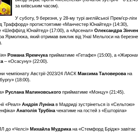
за київським часом).
У суботу, 9 березня, у 28-му турі англійської Прем’єр-ліги
 Траффорд» протистоятиме «Манчестер Юнайтед» (14:30),
 «Шеффілд Юнайтед» (17:00), а «Арсенал»
Олександра Зінчен
а Ярмолюка, який отримав виклик від Унаї Мельгоси на березне
).
сія»
Романа Яремчука
прийматиме «Гетафе» (15:00), а «Жирона
ка
– «Осасуну» (22:00).
ини чемпіонату Австрії-2023/24 ЛАСК
Максима Талов
ерова
на
ургу» (18:00).
оа»
Руслана Мал
иновського
прийматиме «Монцу» (21:45).
анії «Реал»
Андрія Луніна
в Мадриді зустрінеться із «Сельтою»
Бенфіка»
Анатолія Трубіна
чекатиме на гостей з «Ешторіла»
АПЛ до «Челсі»
Михайла Мудрика
на «Стемфорд Брідж» завітає