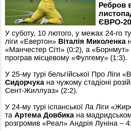
Ребров 
листопа
ЄВРО-202
У суботу, 10 лютого, у межах 24-го т
ліги «Евертон»
Віталія Миколенка
н
«Манчестер Сіті» (0:2), а «Борнмут»
програв місцевому «Фулгему» (1:3).
У 25-му турі бельгійської Про Ліги 
Сидорчука
на чужому стадіоні розі
Сент-Жиллуаз» (2:2).
У 24-му турі іспанської Ла Ліги «Жи
та
Артема Довбика
на мадридськом
розгромив «Реал» Андрія Луніна – 4: