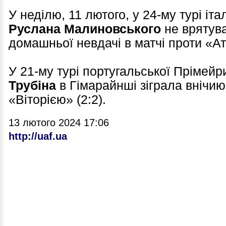
У неділю, 11 лютого, у 24-му турі іта
Руслана Мал
иновського
не врятува
домашньої невдачі в матчі проти «Ат
У 21-му турі португальської Прімей
Трубіна
в Гімарайнші зіграла внічи
«Віторією» (2:2).
13 лютого 2024 17:06
http://uaf.ua