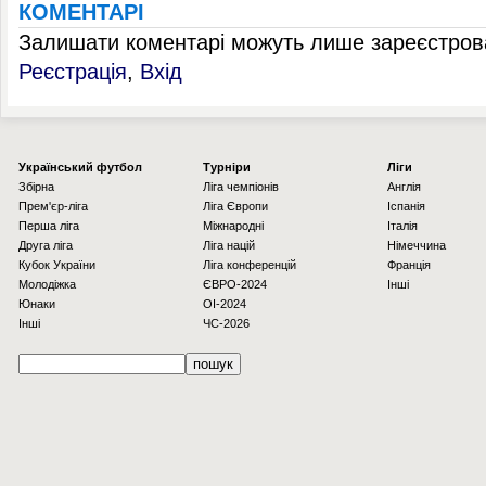
КОМЕНТАРІ
Залишати коментарі можуть лише зареєстрова
Реєстрація
,
Вхід
Українcький футбол
Турніри
Ліги
Збірна
Ліга чемпіонів
Англія
Прем'єр-ліга
Ліга Європи
Іспанія
Перша ліга
Міжнародні
Італія
Друга ліга
Ліга націй
Німеччина
Кубок України
Ліга конференцій
Франція
Молодіжка
ЄВРО-2024
Інші
Юнаки
OI-2024
Інші
ЧС-2026