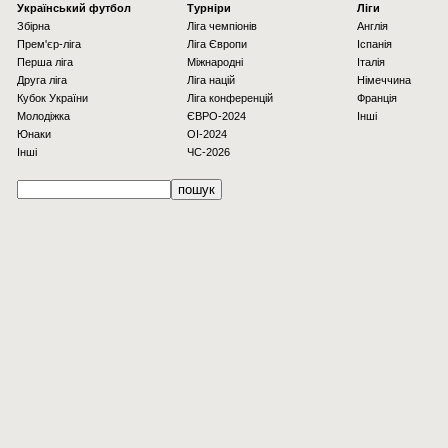
Українcький футбол
Турніри
Ліги
Збірна
Ліга чемпіонів
Англія
Прем'єр-ліга
Ліга Європи
Іспанія
Перша ліга
Міжнародні
Італія
Друга ліга
Ліга націй
Німеччина
Кубок України
Ліга конференцій
Франція
Молодіжка
ЄВРО-2024
Інші
Юнаки
OI-2024
Інші
ЧС-2026