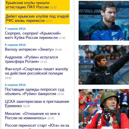
Крымские клубы прошли
аттестацию ПФЛ России
15:19
Дебют крымских клубов под эгидой
РФС вновь перенесли
12:17
7 серпня 2014
Сюрприз, сюрприз! «Крымский»
матч Кубка России перенесли
17:40
5 серпня 2014
Велозу интересен «Зениту»
20:46
Андронов: «Рубин» испугался
трансфера Ротаня»
13:14
Фан-клуб «Спартака» пишет жалобу
на действия российской полиции
10:42
4 серпня 2014
Поставщик одежды попросил суд
объявить «Рубин» банкротом
23:06
ЦСКА заинтересован в приглашении
Еременко
18:49
Михалик: «Отношение ко мне в
России не изменилось»
15:05
Россия переносит старт «Юга» из-за