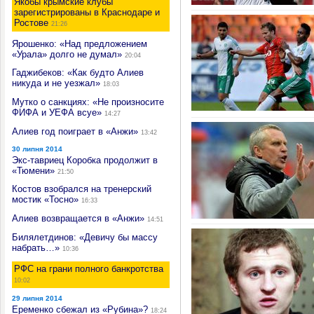
Якобы крымские клубы
зарегистрированы в Краснодаре и
Ростове
21:26
Ярошенко: «Над предложением
«Урала» долго не думал»
20:04
Гаджибеков: «Как будто Алиев
никуда и не уезжал»
18:03
Мутко о санкциях: «Не произносите
ФИФА и УЕФА всуе»
14:27
Алиев год поиграет в «Анжи»
13:42
30 липня 2014
Экс-тавриец Коробка продолжит в
«Тюмени»
21:50
Костов взобрался на тренерский
мостик «Тосно»
16:33
Алиев возвращается в «Анжи»
14:51
Билялетдинов: «Девичу бы массу
набрать…»
10:36
РФС на грани полного банкротства
10:02
29 липня 2014
Еременко сбежал из «Рубина»?
18:24