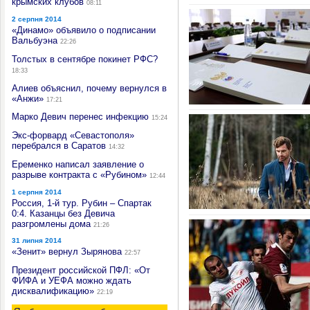
крымских клубов
08:11
2 серпня 2014
«Динамо» объявило о подписании
Вальбуэна
22:26
Толстых в сентябре покинет РФС?
18:33
Алиев объяснил, почему вернулся в
«Анжи»
17:21
Марко Девич перенес инфекцию
15:24
Экс-форвард «Севастополя»
перебрался в Саратов
14:32
Еременко написал заявление о
разрыве контракта с «Рубином»
12:44
1 серпня 2014
Россия, 1-й тур. Рубин – Спартак
0:4. Казанцы без Девича
разгромлены дома
21:26
31 липня 2014
«Зенит» вернул Зырянова
22:57
Президент российской ПФЛ: «От
ФИФА и УЕФА можно ждать
дисквалификацию»
22:19