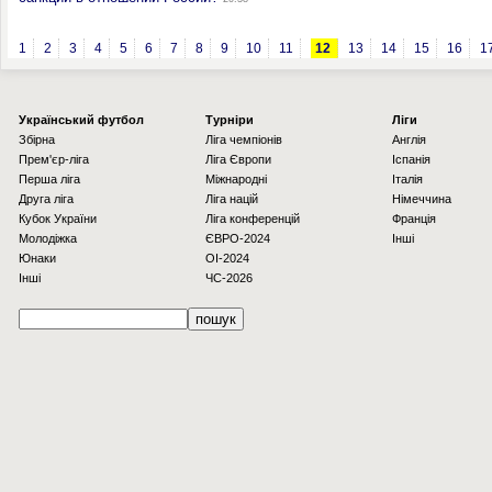
1
2
3
4
5
6
7
8
9
10
11
12
13
14
15
16
1
Українcький футбол
Турніри
Ліги
Збірна
Ліга чемпіонів
Англія
Прем'єр-ліга
Ліга Європи
Іспанія
Перша ліга
Міжнародні
Італія
Друга ліга
Ліга націй
Німеччина
Кубок України
Ліга конференцій
Франція
Молодіжка
ЄВРО-2024
Інші
Юнаки
OI-2024
Інші
ЧС-2026