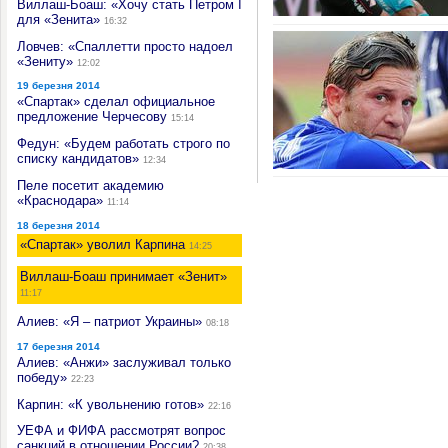
Виллаш-Боаш: «Хочу стать Петром I
для «Зенита»
16:32
Ловчев: «Спаллетти просто надоел
«Зениту»
12:02
19 березня 2014
«Спартак» сделал официальное
предложение Черчесову
15:14
Федун: «Будем работать строго по
списку кандидатов»
12:34
Пеле посетит академию
«Краснодара»
11:14
18 березня 2014
«Спартак» уволил Карпина
14:25
Виллаш-Боаш принимает «Зенит»
11:17
Алиев: «Я – патриот Украины»
08:18
17 березня 2014
Алиев: «Анжи» заслуживал только
победу»
22:23
Карпин: «К увольнению готов»
22:16
УЕФА и ФИФА рассмотрят вопрос
санкций в отношении России?
20:38