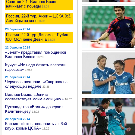
Советов 2:1. Виллаш-Боаш
начинает с победы
18:54
Россия. 22-й тур. Анжи – ЦСКА 0:3.
Армейцы на коне
16:51
23 березня 2014
Россия. 22-й тур. Динамо – Рубин
0:0. Молчание Девича
13:25
22 березня 2014
«Зенит» представил помощников
Виллаша-Боаша
18:28
Кучук: «Не надо бежать впереди
паровоза»
17:52
21 березня 2014
Черчесов возглавит «Спартак» на
следующей неделе
23:38
Виллаш-Боаш: «Зенит»
соответствует моим амбициям»
16:07
Руководство «Волги» доверяет
Калитвинцеву
13:22
20 березня 2014
Карпин: «Готов возглавить любой
клуб, кроме ЦСКА»
18:25