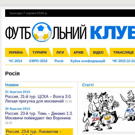
Сьогодні 7 серпня 2026 р.
Гарячі теми
УПЛ, 1-й тур
ВІЙНА
УПЛ-ПЕРЕХОДИ
УКРАЇНА
Збірна
Ліга чемпіонів
Англія
Іспанія
Прем'єр-ліга
ТУРНІРИ
Ліга Європи
Італія
Перша ліга
ЛІГИ
Німеччина
Міжнародні
АРХІВ
Друга ліга
Франція
ВІДЕО
Ліга націй
Кубок України
Інші
ТРАНСЛЯЦІЇ
Ліга конф
ЧС-2014
ЄВРО-2016
Росія
Кубок конфедерацій
ЧЄ-2015 (U-21
Росія
Новини
Статті
31 березня 2014
Россия, 31-й тур. ЦСКА – Волга 3:0.
Легкая прогулка для москвичей
22:34
30 березня 2014
Россия. 23-й тур. Томь – Динамо 1:3.
Москвичи побеждают без Воронина
16:43
Россия. 23-й тур. Локомотив –