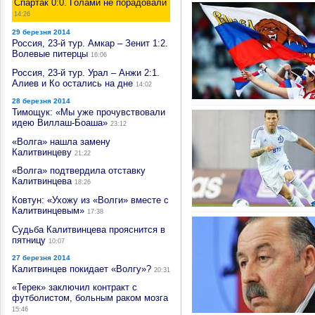
Спартак 0:0. Голами не порадовали
14:26
29 березня 2014
Россия, 23-й тур. Амкар – Зенит 1:2.
Волевые питерцы
16:06
Россия, 23-й тур. Урал – Анжи 2:1.
Алиев и Ко остались на дне
14:02
28 березня 2014
Тимощук: «Мы уже прочувствовали
идею Виллаш-Боаша»
23:12
«Волга» нашла замену
Калитвинцеву
21:22
«Волга» подтвердила отставку
Калитвинцева
18:26
Ковтун: «Ухожу из «Волги» вместе с
Калитвинцевым»
17:38
Судьба Калитвинцева прояснится в
пятницу
10:07
27 березня 2014
Калитвинцев покидает «Волгу»?
20:31
«Терек» заключил контракт с
футболистом, больным раком мозга
15:46