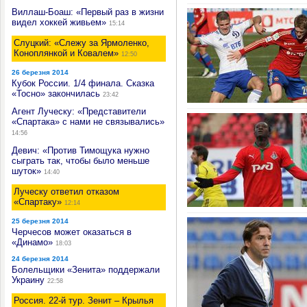
Виллаш-Боаш: «Первый раз в жизни
видел хоккей живьем»
15:14
Слуцкий: «Слежу за Ярмоленко,
Коноплянкой и Ковалем»
12:50
26 березня 2014
Кубок России. 1/4 финала. Сказка
«Тосно» закончилась
23:42
Агент Луческу: «Представители
«Спартака» с нами не связывались»
14:56
Девич: «Против Тимощука нужно
сыграть так, чтобы было меньше
шуток»
14:40
Луческу ответил отказом
«Спартаку»
12:14
25 березня 2014
Черчесов может оказаться в
«Динамо»
18:03
24 березня 2014
Болельщики «Зенита» поддержали
Украину
22:58
Россия. 22-й тур. Зенит – Крылья