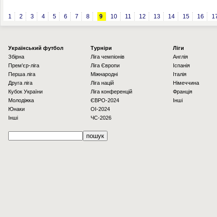
1
2
3
4
5
6
7
8
9
10
11
12
13
14
15
16
1
Українcький футбол
Турніри
Ліги
Збірна
Ліга чемпіонів
Англія
Прем'єр-ліга
Ліга Європи
Іспанія
Перша ліга
Міжнародні
Італія
Друга ліга
Ліга націй
Німеччина
Кубок України
Ліга конференцій
Франція
Молодіжка
ЄВРО-2024
Інші
Юнаки
OI-2024
Інші
ЧС-2026