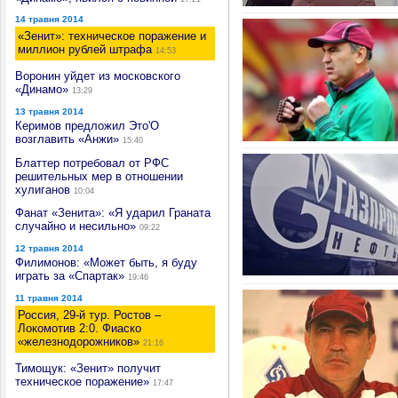
14 травня 2014
«Зенит»: техническое поражение и
миллион рублей штрафа
14:53
Воронин уйдет из московского
«Динамо»
13:29
13 травня 2014
Керимов предложил Это'О
возглавить «Анжи»
15:40
Блаттер потребовал от РФС
решительных мер в отношении
хулиганов
10:04
Фанат «Зенита»: «Я ударил Граната
случайно и несильно»
09:22
12 травня 2014
Филимонов: «Может быть, я буду
играть за «Спартак»
19:46
11 травня 2014
Россия, 29-й тур. Ростов –
Локомотив 2:0. Фиаско
«железнодорожников»
21:16
Тимощук: «Зенит» получит
техническое поражение»
17:47