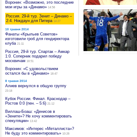
Воронин: «Возможно, это последние
мои игры за «Динамо»
14:56
Россия. 29-й тур. Зенит – Динамо –
2:4. Нокдаун для Питера
14:27
10 травня 2014
Фанаты «Крыльев Советов»
изготовили гроб для гендиректора
клуба
21:11
Россия, 29-й тур. Спартак – Амкар
1:0. Соперник подарил победу
москвичам
18:51
Воронин: «С удовольствием
остался бы в «Динамо»
18:47
8 травня 2014
Алиев вернулся в общую группу
23:18
Кубок России. Финал. Краснодар –
Ростов 0:0 (пен. – 5:6)
21:12
Виллаш-Боаш: «Денисов в
«Зените»? Не хочу комментировать
спекуляции»
13:42
Максимов: «Интерес «Металлиста»?
Не буду это комментировать»
10:26