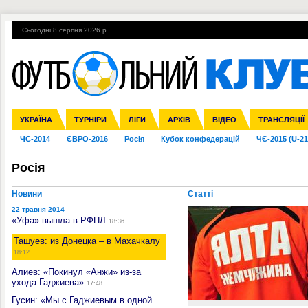
Сьогодні 8 серпня 2026 р.
Гарячі теми
УПЛ, 2-й тур
ВІЙНА
УПЛ-ПЕРЕХОДИ
УКРАЇНА
Збірна
Ліга чемпіонів
Англія
Іспанія
Прем'єр-ліга
ТУРНІРИ
Ліга Європи
Італія
Перша ліга
ЛІГИ
Німеччина
Міжнародні
АРХІВ
Друга ліга
Франція
ВІДЕО
Ліга націй
Кубок України
Інші
ТРАНСЛЯЦІЇ
Ліга конф
ЧС-2014
ЄВРО-2016
Росія
Кубок конфедерацій
ЧЄ-2015 (U-21
Росія
Новини
Статті
22 травня 2014
«Уфа» вышла в РФПЛ
18:36
Ташуев: из Донецка – в Махачкалу
18:12
Алиев: «Покинул «Анжи» из-за
ухода Гаджиева»
17:48
Гусин: «Мы с Гаджиевым в одной