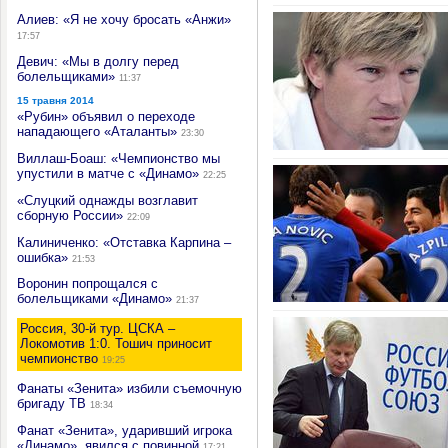
Алиев: «Я не хочу бросать «Анжи»
17:57
Девич: «Мы в долгу перед
болельщиками»
11:37
15 травня 2014
«Рубин» объявил о переходе
нападающего «Аталанты»
23:30
Виллаш-Боаш: «Чемпионство мы
упустили в матче с «Динамо»
22:25
«Слуцкий однажды возглавит
сборную России»
22:09
Калиниченко: «Отставка Карпина –
ошибка»
21:53
Воронин попрощался с
болельщиками «Динамо»
21:37
Россия, 30-й тур. ЦСКА –
Локомотив 1:0. Тошич приносит
чемпионство
19:25
Фанаты «Зенита» избили съемочную
бригаду ТВ
18:34
Фанат «Зенита», ударивший игрока
«Динамо», явился с повинной
17:21