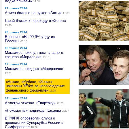
лодке плывем»
14:08
21 травня 2014
Алиев больше не нужен «Анжи»
17:03
Гарай близок к переходу в «Зенит»
15:45
20 травня 2014
Воронин: «На 99,9% уеду из
России»
00:10
18 травня 2014
Максимов покинул пост главного
тренера «Мордовии»
23:16
17 травня 2014
Максимов покидает «Мордовию»
22:51
«Анжи», «Рубин», «Зенит»
наказаны УЕФА за несоблюдение
финансового фэйр-плей
11:59
16 травня 2014
Аллегри отказал «Спартаку»
22:20
«Локомотив» подписал Касаева
20:37
В РФПЛ опровергли слухи о
проведении Суперкубка России в
Симферополе
18:29