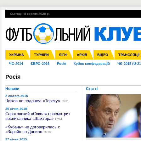
Сьогодні 8 серпня 2026 р.
Гарячі теми
УПЛ, 2-й тур
ВІЙНА
УПЛ-ПЕРЕХОДИ
УКРАЇНА
Збірна
Ліга чемпіонів
Англія
Іспанія
Прем'єр-ліга
ТУРНІРИ
Ліга Європи
Італія
Перша ліга
ЛІГИ
Німеччина
Міжнародні
АРХІВ
Друга ліга
Франція
ВІДЕО
Ліга націй
Кубок України
Інші
ТРАНСЛЯЦІЇ
Ліга конф
ЧС-2014
ЄВРО-2016
Росія
Кубок конфедерацій
ЧЄ-2015 (U-21
Росія
Новини
Статті
2 лютого 2015
Чижов не подошел «Тереку»
18:31
30 січня 2015
Саратовский «Сокол» просмотрит
воспитанника «Шахтера»
17:44
«Кубань» не договорилась с
«Зарей» по Данило
16:18
27 січня 2015