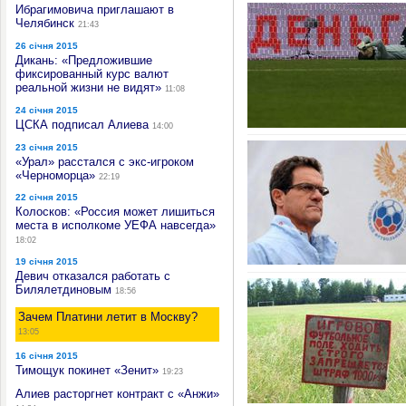
Ибрагимовича приглашают в
Челябинск
21:43
26 січня 2015
Дикань: «Предложившие
фиксированный курс валют
реальной жизни не видят»
11:08
24 січня 2015
ЦСКА подписал Алиева
14:00
23 січня 2015
«Урал» расстался с экс-игроком
«Черноморца»
22:19
22 січня 2015
Колосков: «Россия может лишиться
места в исполкоме УЕФА навсегда»
18:02
19 січня 2015
Девич отказался работать с
Билялетдиновым
18:56
Зачем Платини летит в Москву?
13:05
16 січня 2015
Тимощук покинет «Зенит»
19:23
Алиев расторгнет контракт с «Анжи»