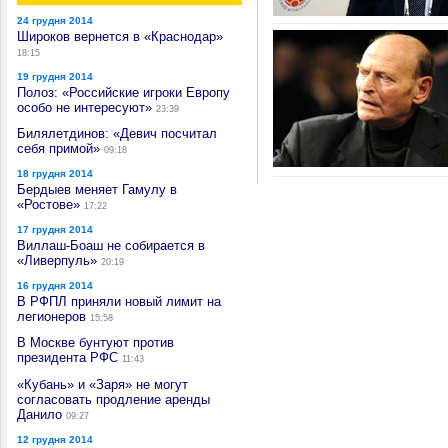
24 грудня 2014
Широков вернется в «Краснодар»
18:15
19 грудня 2014
Полоз: «Российские игроки Европу
особо не интересуют»
23:39
Билялетдинов: «Девич посчитал
себя примой»
09:18
18 грудня 2014
Бердыев меняет Гамулу в
«Ростове»
17:22
17 грудня 2014
Виллаш-Боаш не собирается в
«Ливерпуль»
20:19
16 грудня 2014
В РФПЛ приняли новый лимит на
легионеров
15:58
В Москве бунтуют против
президента РФС
11:43
«Кубань» и «Заря» не могут
согласовать продление аренды
Данило
09:27
12 грудня 2014