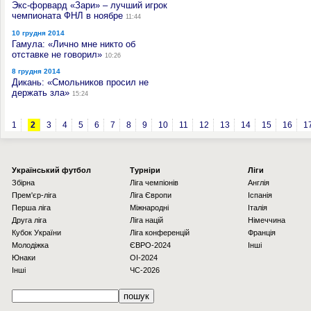
Экс-форвард «Зари» – лучший игрок
чемпионата ФНЛ в ноябре
11:44
10 грудня 2014
Гамула: «Лично мне никто об
отставке не говорил»
10:26
8 грудня 2014
Дикань: «Смольников просил не
держать зла»
15:24
1
2
3
4
5
6
7
8
9
10
11
12
13
14
15
16
1
Українcький футбол
Турніри
Ліги
Збірна
Ліга чемпіонів
Англія
Прем'єр-ліга
Ліга Європи
Іспанія
Перша ліга
Міжнародні
Італія
Друга ліга
Ліга націй
Німеччина
Кубок України
Ліга конференцій
Франція
Молодіжка
ЄВРО-2024
Інші
Юнаки
OI-2024
Інші
ЧС-2026