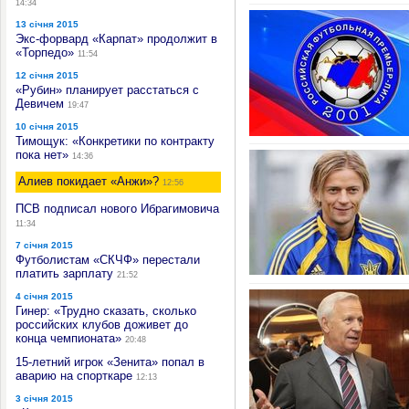
14:34
13 січня 2015
Экс-форвард «Карпат» продолжит в
«Торпедо»
11:54
12 січня 2015
«Рубин» планирует расстаться с
Девичем
19:47
10 січня 2015
Тимощук: «Конкретики по контракту
пока нет»
14:36
Алиев покидает «Анжи»?
12:56
ПСВ подписал нового Ибрагимовича
11:34
7 січня 2015
Футболистам «СКЧФ» перестали
платить зарплату
21:52
4 січня 2015
Гинер: «Трудно сказать, сколько
российских клубов доживет до
конца чемпионата»
20:48
15-летний игрок «Зенита» попал в
аварию на спорткаре
12:13
3 січня 2015