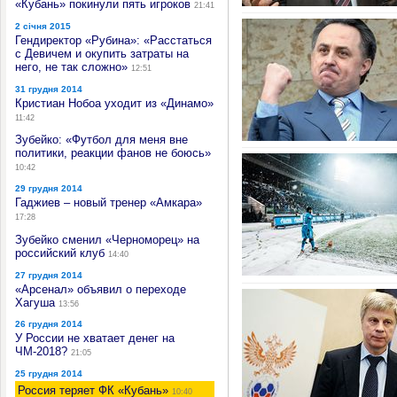
«Кубань» покинули пять игроков
21:41
2 січня 2015
Гендиректор «Рубина»: «Расстаться
с Девичем и окупить затраты на
него, не так сложно»
12:51
31 грудня 2014
Кристиан Нобоа уходит из «Динамо»
11:42
Зубейко: «Футбол для меня вне
политики, реакции фанов не боюсь»
10:42
29 грудня 2014
Гаджиев – новый тренер «Амкара»
17:28
Зубейко сменил «Черноморец» на
российский клуб
14:40
27 грудня 2014
«Арсенал» объявил о переходе
Хагуша
13:56
26 грудня 2014
У России не хватает денег на
ЧМ-2018?
21:05
25 грудня 2014
Россия теряет ФК «Кубань»
10:40