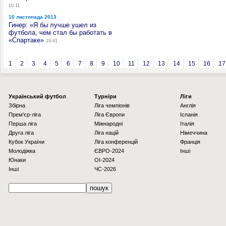
10:11
10 листопада 2013
Гинер: «Я бы лучше ушел из
футбола, чем стал бы работать в
«Спартаке»
19:41
1
2
3
4
5
6
7
8
9
10
11
12
13
14
15
16
17
Українcький футбол
Турніри
Ліги
Збірна
Ліга чемпіонів
Англія
Прем'єр-ліга
Ліга Європи
Іспанія
Перша ліга
Міжнародні
Італія
Друга ліга
Ліга націй
Німеччина
Кубок України
Ліга конференцій
Франція
Молодіжка
ЄВРО-2024
Інші
Юнаки
OI-2024
Інші
ЧС-2026