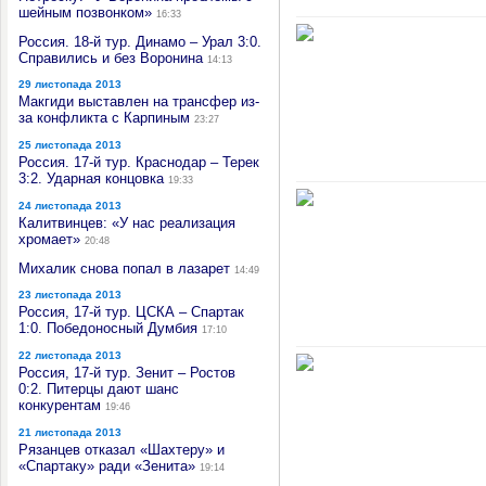
шейным позвонком»
16:33
Россия. 18-й тур. Динамо – Урал 3:0.
Справились и без Воронина
14:13
29 листопада 2013
Макгиди выставлен на трансфер из-
за конфликта с Карпиным
23:27
25 листопада 2013
Россия. 17-й тур. Краснодар – Терек
3:2. Ударная концовка
19:33
24 листопада 2013
Калитвинцев: «У нас реализация
хромает»
20:48
Михалик снова попал в лазарет
14:49
23 листопада 2013
Россия, 17-й тур. ЦСКА – Спартак
1:0. Победоносный Думбия
17:10
22 листопада 2013
Россия, 17-й тур. Зенит – Ростов
0:2. Питерцы дают шанс
конкурентам
19:46
21 листопада 2013
Рязанцев отказал «Шахтеру» и
«Спартаку» ради «Зенита»
19:14