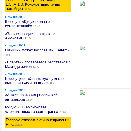
ЦСКА 1:0. Кононов приструнил
армейцев
18:54
5 грудня 2013
Шершун: «Кучук немного
сумасшедший»
14:42
«Зенит» продлил контракт с
Анюковым
13:24
4 грудня 2013
Манчини может возглавить «Зенит»
18:17
«Спартак» постарается расстаться с
Макгиди зимой
14:22
3 грудня 2013
Березуцкий: «Спартаку» нужно не
быть свиньями на поле»
11:43
2 грудня 2013
«Анжи» повторил российский
антирекорд
23:07
Кучук: «О чемпионстве
«Локомотива» говорить рано»
22:49
Газпром отказал в финансировании
РФС
20:13