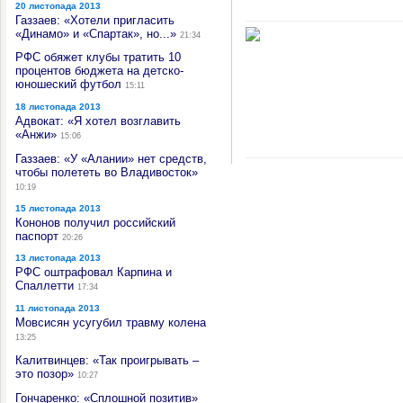
20 листопада 2013
Газзаев: «Хотели пригласить
«Динамо» и «Спартак», но...»
21:34
РФС обяжет клубы тратить 10
процентов бюджета на детско-
юношеский футбол
15:11
18 листопада 2013
Адвокат: «Я хотел возглавить
«Анжи»
15:06
Газзаев: «У «Алании» нет средств,
чтобы полететь во Владивосток»
10:19
15 листопада 2013
Кононов получил российский
паспорт
20:26
13 листопада 2013
РФС оштрафовал Карпина и
Спаллетти
17:34
11 листопада 2013
Мовсисян усугубил травму колена
13:25
Калитвинцев: «Так проигрывать –
это позор»
10:27
Гончаренко: «Сплошной позитив»