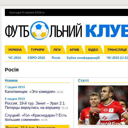
Сьогодні 8 серпня 2026 р.
Гарячі теми
УПЛ, 2-й тур
ВІЙНА
УПЛ-ПЕРЕХОДИ
УКРАЇНА
Збірна
Ліга чемпіонів
Англія
Іспанія
Прем'єр-ліга
ТУРНІРИ
Ліга Європи
Італія
Перша ліга
ЛІГИ
Німеччина
Міжнародні
АРХІВ
Друга ліга
Франція
ВІДЕО
Ліга націй
Кубок України
Інші
ТРАНСЛЯЦІЇ
Ліга конф
ЧС-2014
ЄВРО-2016
Росія
Кубок конфедерацій
ЧЄ-2015 (U-21
Росія
Новини
Статті
7 грудня 2013
Калитвинцев: «Это комедия»
14:44
6 грудня 2013
Россия, 19-й тур. Зенит – Урал 2:1.
Питерцы вернулись на вершину
20:14
Слуцкий: «Гол «Краснодара»? Есть
большие сомнения»
19:06
Россия, 19-й тур. Краснодар –