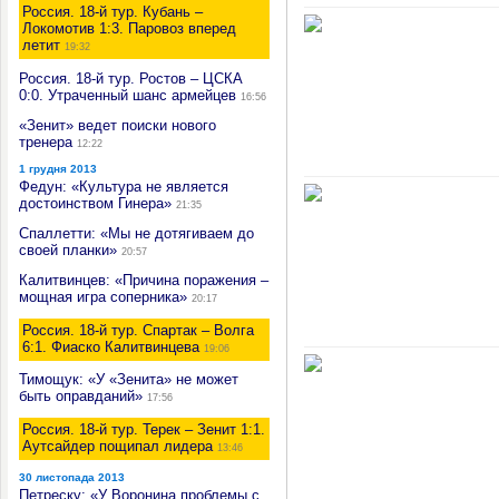
Россия. 18-й тур. Кубань –
Локомотив 1:3. Паровоз вперед
летит
19:32
Россия. 18-й тур. Ростов – ЦСКА
0:0. Утраченный шанс армейцев
16:56
«Зенит» ведет поиски нового
тренера
12:22
1 грудня 2013
Федун: «Культура не является
достоинством Гинера»
21:35
Спаллетти: «Мы не дотягиваем до
своей планки»
20:57
Калитвинцев: «Причина поражения –
мощная игра соперника»
20:17
Россия. 18-й тур. Спартак – Волга
6:1. Фиаско Калитвинцева
19:06
Тимощук: «У «Зенита» не может
быть оправданий»
17:56
Россия. 18-й тур. Терек – Зенит 1:1.
Аутсайдер пощипал лидера
13:46
30 листопада 2013
Петреску: «У Воронина проблемы с