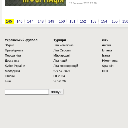
15 березня 2026 22:38
145
146
147
148
149
150
151
152
153
154
155
15
Українcький футбол
Турніри
Ліги
Збірна
Ліга чемпіонів
Англія
Прем'єр-ліга
Ліга Європи
Іспанія
Перша ліга
Міжнародні
Італія
Друга ліга
Ліга націй
Німеччина
Кубок України
Ліга конференцій
Франція
Молодіжка
ЄВРО-2024
Інші
Юнаки
OI-2024
Інші
ЧС-2026