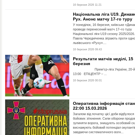
16 березня 2026 11:21
Національна ліга U19. Динам
Рух. Анонс матчу 17-го туру
У понеділок, 16 березня, київське «Дин
проведе перенесений матч 17–го туру
Національної ліги U19 сезону 2025/2026.
Павла Чередніченка зіграють проти однол
львівського «Руху»....
16 березня 2026 09:43
Результати матчів неділі, 15
березня
Прем’єр-ліга України, 20-й 
13:00 ЕПІЦЕНТР – ...
16 березня 2026 00:01
Оперативна інформація стан
22:00 15.03.2026
Загалом від початку цієї доби відбулося
бойових зіткнення. Сили оборони прод
зупиняти ворога, знищують особовий ск
виснажують бойовий потенціал окупанті
завдаючи систематичного вогн...