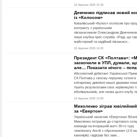
16 березня 2026 15:39
Демченко підписав новий ко
із «Колосом»
Ковалівський «Колос» оголосив про пр
контракту з українським
півзахисником Олександром Демченком
пише клубна прес-служба. «Раді, що та
майстерний та надійний півзахисн...
16 березня 2026 14:45
Президент СК «Полтава»: «
заскочили в УПЛ, думали, що
але… Показати нічого – попа
Абсолютний дебютант Української Прем’
СК Полтава у своєму першому сезоні в
елітарному дивізіоні нашої держави поки
тішить результатами своє керівництво т
вболівальників, але назва цього клубу ле
16 березня 2026 13:08
Миколенко зіграв ювілейний
за «Евертон»
Український захисник «Евертона» Віталі
Миколенко потрапив до стартового скла
команди на вчорашній матч 30-го туру
чемпіонату Англії з «Арсеналом» (2:0 на
канонірів) і відіграв без замі...