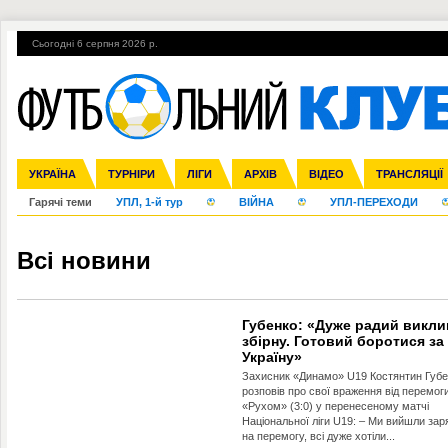
Сьогодні 6 серпня 2026 р.
УКРАЇНА
Збірна
Ліга чемпіонів
Англія
ЧС-2014
Іспанія
Прем'єр-ліга
ЄВРО-2016
ТУРНІРИ
Ліга Європи
Італія
Росія
Перша ліга
ЛІГИ
Німеччина
Міжнародні
Кубок конфедерацій
АРХІВ
Друга ліга
Франція
ВІДЕО
Ліга націй
Кубок України
Інші
ЧЄ-2015 (U-21
ТРАНСЛЯЦІЇ
Ліга конф
Гарячі теми
УПЛ, 1-й тур
ВІЙНА
УПЛ-ПЕРЕХОДИ
Всі новини
Губенко: «Дуже радий викли
збірну. Готовий боротися за
Україну»
Захисник «Динамо» U19 Костянтин Губе
розповів про свої враження від перемог
«Рухом» (3:0) у перенесеному матчі
Національної ліги U19: – Ми вийшли за
на перемогу, всі дуже хотіли...