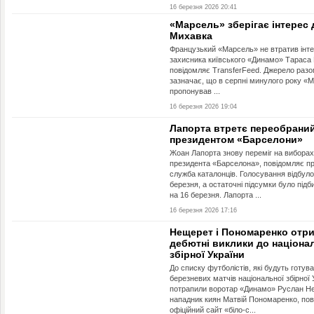
16 березня 2026 20:41
«Марсель» зберігає інтерес 
Михавка
Французький «Марсель» не втратив інт
захисника київського «Динамо» Тараса
повідомляє TransferFeed. Джерело разо
зазначає, що в серпні минулого року «
пропонував ...
16 березня 2026 19:04
Лапорта втретє переобрани
президентом «Барселони»
Жоан Лапорта знову переміг на виборах
президента «Барселона», повідомляє п
служба каталонців. Голосування відбуло
березня, а остаточні підсумки було підби
на 16 березня. Лапорта ...
16 березня 2026 17:16
Нещерет і Пономаренко отр
дебютні виклики до націона
збірної України
До списку футболістів, які будуть готув
березневих матчів національної збірної 
потрапили воротар «Динамо» Руслан Не
нападник киян Матвій Пономаренко, по
офіційний сайт «біло-с...