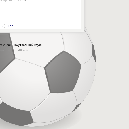
5 березня 2026 22:18
76
177
ht © 2012
«Футбольний клуб»
бка сайта —
Attracti