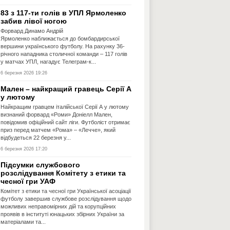
83 з 117-ти голів в УПЛ Ярмоленко
забив лівої ногою
Форвард Динамо Андрій
Ярмоленко наближається до бомбардирської
вершини українського футболу. На рахунку 36-
річного нападника столичної команди – 117 голів
у матчах УПЛ, нагадує Телеграм-к...
6 березня 2026 19:26
Мален – найкращий гравець Серії А
у лютому
Найкращим гравцем італійської Серії А у лютому
визнаний форвард «Роми» Доніелл Мален,
повідомив офіційний сайт ліги. Футболіст отримає
приз перед матчем «Рома» – «Лечче», який
відбудеться 22 березня у...
6 березня 2026 17:20
Підсумки службового
розслідування Комітету з етики та
чесної гри УАФ
Комітет з етики та чесної гри Української асоціації
футболу завершив службове розслідування щодо
можливих неправомірних дій та корупційних
проявів в інституті юнацьких збірних України за
матеріалами та...