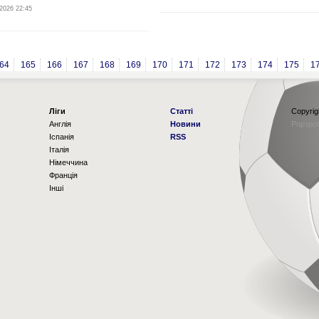
2026 22:45
64
165
166
167
168
169
170
171
172
173
174
175
1
Ліги
Статті
Copyrig
Англія
Новини
Рорзро
Іспанія
RSS
Італія
Німеччина
Франція
Інші