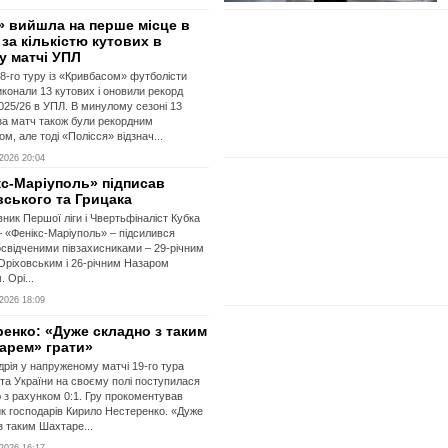
» вийшла на перше місце в
 за кількістю кутових в
у матчі УПЛ
18-го туру із «Кривбасом» футболісти
иконали 13 кутових і оновили рекорд
025/26 в УПЛ. В минулому сезоні 13
за матч також були рекордним
м, але тоді «Полісся» відзнач...
2026 20:04
кс-Маріуполь» підписав
вського та Грицака
ник Першої ліги і Чвертьфіналіст Кубка
– «Фенікс-Маріуполь» – підсилився
свідченими півзахисниками – 29-річним
ріховським і 26-річним Назаром
 Орі...
2026 18:09
енко: «Дуже складно з таким
арем» грати»
рія у напруженому матчі 19-го тура
та України на своєму полі поступилася
з рахунком 0:1. Гру прокоментував
к господарів Кирило Нестеренко. «Дуже
з таким Шахтаре...