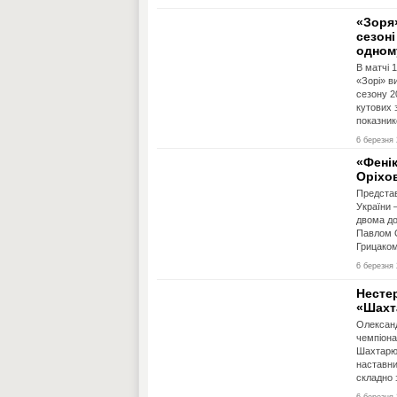
«Зоря
сезоні
одном
В матчі 
«Зорі» в
сезону 2
кутових 
показнико
6 березня 
«Фені
Оріхо
Представ
України 
двома до
Павлом О
Грицаком.
6 березня 
Нестер
«Шахт
Олександ
чемпіона
Шахтарю 
наставни
складно 