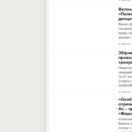
6 березня 
Волош
«Поліс
дисци
Вінгер «
поєдинку
якому на
виїзного 
6 березня 
Збірна
прове
тренув
Націонал
нещодавн
по 27 лю
Спорту»,
SUNRISE 
6 березня 
«Особ
отрима
As – 
«Жиро
Іспанськ
Ваната о
сезону і