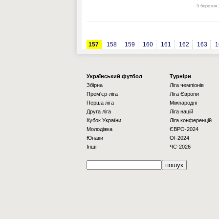
5 березня 
157
158
159
160
161
162
163
1
Українcький футбол
Турніри
Збірна
Ліга чемпіонів
Прем'єр-ліга
Ліга Європи
Перша ліга
Міжнародні
Друга ліга
Ліга націй
Кубок України
Ліга конференцій
Молодіжка
ЄВРО-2024
Юнаки
OI-2024
Інші
ЧС-2026