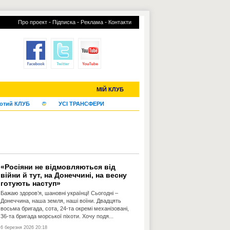
-
-
-
Про проект
Підписка
Реклама
Контакти
С-2019 (U-20)
ЧС-2022
МІЙ КЛУБ
отий КЛУБ
УСІ ТРАНСФЕРИ
«Росіяни не відмовляються від
війни й тут, на Донеччині, на весну
готують наступ»
Бажаю здоров’я, шановні українці! Сьогодні –
Донеччина, наша земля, наші воїни. Двадцять
восьма бригада, сота, 24-та окремі механізовані,
36-та бригада морської піхоти. Хочу подя...
6 березня 2026 20:18