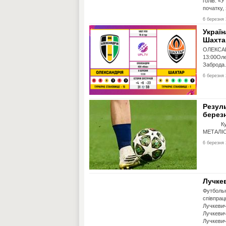
голів. «
початку, 
6 березня 
Україн
Шахта
ОЛЕКСАН
13:00Оле
Заброда.
6 березня 
Резуль
берез
Кубок У
МЕТАЛІС
6 березня 
Лучке
Футбольн
співпрац
Лучкевич
Лучкевич
Лучкевич