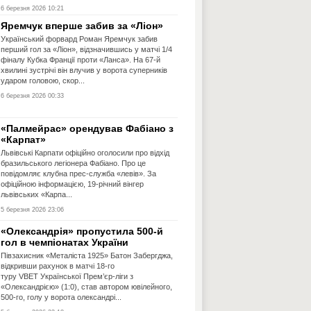
6 березня 2026 10:21
Яремчук вперше забив за «Ліон»
Український форвард Роман Яремчук забив
перший гол за «Ліон», відзначившись у матчі 1/4
фіналу Кубка Франції проти «Ланса». На 67-й
хвилині зустрічі він влучив у ворота суперників
ударом головою, скор...
6 березня 2026 00:33
«Палмейрас» орендував Фабіано з
«Карпат»
Львівські Карпати офіційно оголосили про відхід
бразильського легіонера Фабіано. Про це
повідомляє клубна прес-служба «левів». За
офіційною інформацією, 19-річний вінгер
львівських «Карпа...
5 березня 2026 23:06
«Олександрія» пропустила 500-й
гол в чемпіонатах України
Півзахисник «Металіста 1925» Батон Забергджа,
відкривши рахунок в матчі 18-го
туру VBET Української Прем’єр-ліги з
«Олександрією» (1:0), став автором ювілейного,
500-го, голу у ворота олександрі...