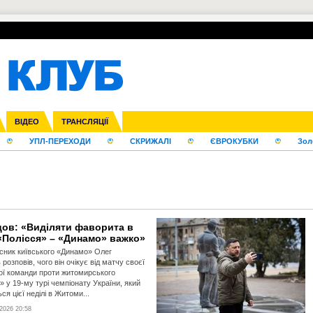
нфедерацій
га ліга
Франція
ВІДЕО
Ліга націй
Кубок України
Інші
ЧЄ-2015 (U-21)
ТРАНСЛЯЦІЇ
Ліга конференцій
Молодіжка
Копа Америка
ЄВРО-2024
Юнаки
ЧС-2018
Інші
OI-2024
ЄВРО-2020
ЧС-2026
Ч
УПЛ-ПЕРЕХОДИ
СКРИЖАЛІ
ЄВРОКУБКИ
Зол
цов: «Виділяти фаворита в
 «Полісся» – «Динамо» важко»
сник київського «Динамо» Олег
розповів, чого він очікує від матчу своєї
ї команди проти житомирського
» у 19-му турі чемпіонату України, який
ся цієї неділі в Житоми...
2026 20:58