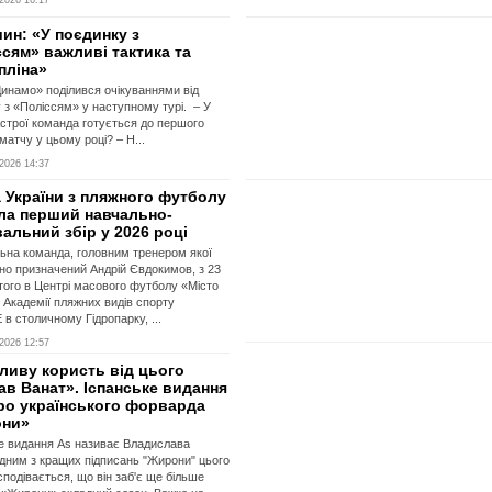
2026 16:17
ин: «У поєдинку з
сям» важливі тактика та
пліна»
Динамо» поділився очікуваннями від
 з «Поліссям» у наступному турі. – У
строї команда готується до першого
матчу у цьому році? – Н...
2026 14:37
 України з пляжного футболу
ла перший навчально-
альний збір у 2026 році
ьна команда, головним тренером якої
о призначений Андрій Євдокимов, з 23
того в Центрі масового футболу «Місто
 Академії пляжних видів спорту
в столичному Гідропарку, ...
2026 12:57
ливу користь від цього
в Ванат». Іспанське видання
про українського форварда
ни»
е видання As називає Владислава
дним з кращих підписань "Жирони" цього
 сподівається, що він заб'є ще більше