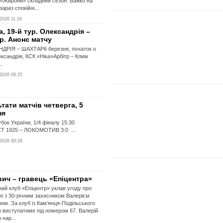
У «Жирони» складний сезон. Важко на
зараз спокійні...
2026 11:16
а, 19-й тур. Олександрія –
р. Анонс матчу
ДРІЯ – ШАХТАР6 березня, початок о
ксандрія, КСК «Ніка»Арбітр – Клим
..
2026 08:25
тати матчів четверга, 5
ня
країни, 1/4 фіналу 15:30
Т 1925 – ЛОКОМОТИВ 3:0 ...
2026 00:29
вич – гравець «Епіцентра»
ий клуб «Епіцентр» уклав угоду про
ю з 30-річним захисником Валерієм
ем. За клуб із Кам’янця-Подільського
 виступатиме під номером 67. Валерій
 нар...