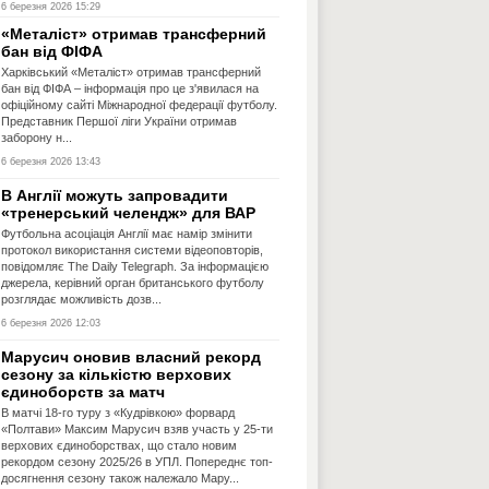
6 березня 2026 15:29
«Металіст» отримав трансферний
бан від ФІФА
Харківський «Металіст» отримав трансферний
бан від ФІФА – інформація про це з'явилася на
офіційному сайті Міжнародної федерації футболу.
Представник Першої ліги України отримав
заборону н...
6 березня 2026 13:43
В Англії можуть запровадити
«тренерський челендж» для ВАР
Футбольна асоціація Англії має намір змінити
протокол використання системи відеоповторів,
повідомляє The Daily Telegraph. За інформацією
джерела, керівний орган британського футболу
розглядає можливість дозв...
6 березня 2026 12:03
Марусич оновив власний рекорд
сезону за кількістю верхових
єдиноборств за матч
В матчі 18-го туру з «Кудрівкою» форвард
«Полтави» Максим Марусич взяв участь у 25-ти
верхових єдиноборствах, що стало новим
рекордом сезону 2025/26 в УПЛ. Попереднє топ-
досягнення сезону також належало Мару...