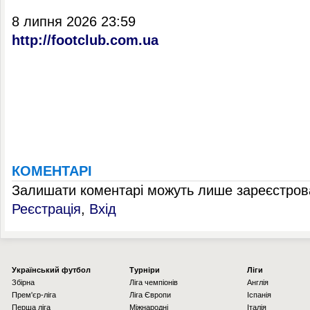
8 липня 2026 23:59
http://footclub.com.ua
КОМЕНТАРІ
Залишати коментарі можуть лише зареєстрова
Реєстрація
,
Вхід
Українcький футбол
Турніри
Ліги
Збірна
Ліга чемпіонів
Англія
Прем'єр-ліга
Ліга Європи
Іспанія
Перша ліга
Міжнародні
Італія