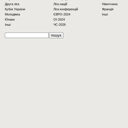
Друга ліга
Ліга націй
Німеччина
Кубок України
Ліга конференцій
Франція
Молодіжка
ЄВРО-2024
Інші
Юнаки
OI-2024
Інші
ЧС-2026