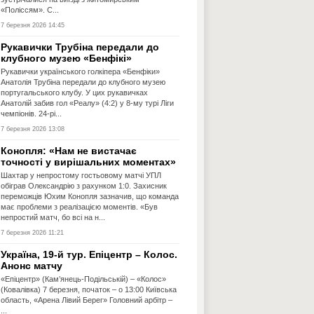
«Поліссям». С...
7 березня 2026 14:45
Рукавички Трубіна передали до
клубного музею «Бенфікі»
Рукавички українського голкіпера «Бенфіки»
Анатолія Трубіна передали до клубного музею
португальського клубу. У цих рукавичках
Анатолій забив гол «Реалу» (4:2) у 8-му турі Ліги
чемпіонів. 24-рі...
7 березня 2026 13:08
Конопля: «Нам не вистачає
точності у вирішальних моментах»
Шахтар у непростому гостьовому матчі УПЛ
обіграв Олександрію з рахунком 1:0. Захисник
переможців Юхим Конопля зазначив, що команда
має проблеми з реалізацією моментів. «Був
непростий матч, бо всі на н...
7 березня 2026 11:21
Україна, 19-й тур. Епіцентр – Колос.
Анонс матчу
«Епіцентр» (Кам’янець-Подільській) – «Колос»
(Ковалівка) 7 березня, початок – о 13:00 Київська
область, «Арена Лівий Берег» Головний арбітр –
...