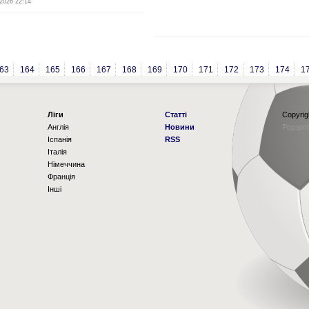
2026 22:14
63
164
165
166
167
168
169
170
171
172
173
174
1
Ліги
Статті
Copyrig
Англія
Новини
Рорзро
Іспанія
RSS
Італія
Німеччина
Франція
Інші