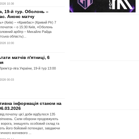
2026 10:36
а, 19-й тур. Оболонь –
ас. Анонс матчу
» (Київ) – «Кривбас» (Кривий Ріг) 7
 початок – о 15:30 Київ, «Оболонь
оловний арбітр – Михайло Райда
тська область)...
2026 10:00
тати матчів п'ятниці, 6
ня
-ліга України, 19-й тур 13:00
2026 00:03
тивна інформація станом на
06.03.2026
від початку цієї доби відбулося 135
зіткнень. Сили оборони продовжують
 ворога, знищують особовий склад та
ть його бойовий потенціал, завдаючи
ичного вогневого ...