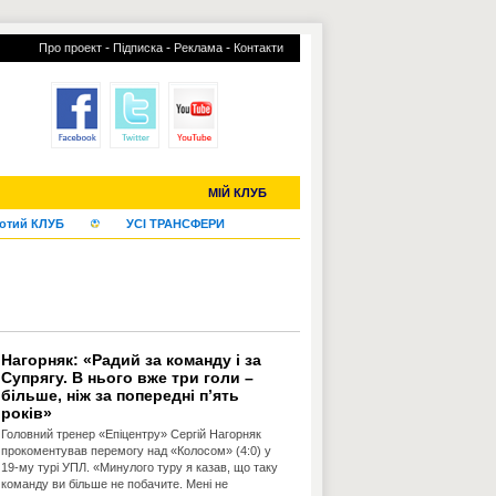
-
-
-
Про проект
Підписка
Реклама
Контакти
С-2019 (U-20)
ЧС-2022
МІЙ КЛУБ
отий КЛУБ
УСІ ТРАНСФЕРИ
Нагорняк: «Радий за команду і за
Супрягу. В нього вже три голи –
більше, ніж за попередні п’ять
років»
Головний тренер «Епіцентру» Сергій Нагорняк
прокоментував перемогу над «Колосом» (4:0) у
19-му турі УПЛ. «Минулого туру я казав, що таку
команду ви більше не побачите. Мені не