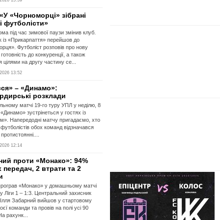
2026 15:39
«У «Чорноморці» зібрані
і футболісти»
ома під час зимової паузи змінив клуб.
 із «Прикарпаття» перейшов до
рця». Футболіст розповів про нову
готовність до конкуренції, а також
я цілями на другу частину се...
2026 13:52
сся» – «Динамо»:
рдирські розклади
льному матчі 19-го туру УПЛ у неділю, 8
 «Динамо» зустрінеться у гостях із
м». Напередодні матчу пригадаємо, хто
 футболістів обох команд відзначався
протистоянні....
2026 12:14
ний проти «Монако»: 94%
 передач, 2 втрати та 2
и
рограв «Монако» у домашньому матчі
ру Ліги 1 – 1:3. Центральний захисник
Ілля Забарний вийшов у стартовому
оєї команди та провів на полі усі 90
На рахунк...