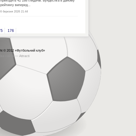
приходять 42 188 глядачів. Бундесліга в даному
рейтингу виперед...
6 березня 2026 21:44
75
176
ht © 2012
«Футбольний клуб»
бка сайта —
Attracti