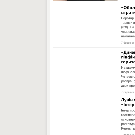
«Обол
втрат
Воротар 
травми в
(0:0). Н
«пивовар
намагали
7 березня 
«Дина
півфін
гориз
На цьому
півфінал
Четверто
розіграш
двох пре
7 березня 
Лунін
«Інтер
Інтер пр
голкіпер
основним
розгляда
Реала та 