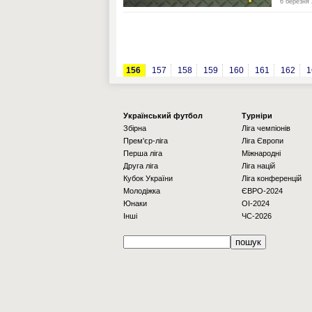
6 березня 
156
157
158
159
160
161
162
1
Українcький футбол
Турніри
Збірна
Ліга чемпіонів
Прем'єр-ліга
Ліга Європи
Перша ліга
Міжнародні
Друга ліга
Ліга націй
Кубок України
Ліга конференцій
Молодіжка
ЄВРО-2024
Юнаки
OI-2024
Інші
ЧС-2026