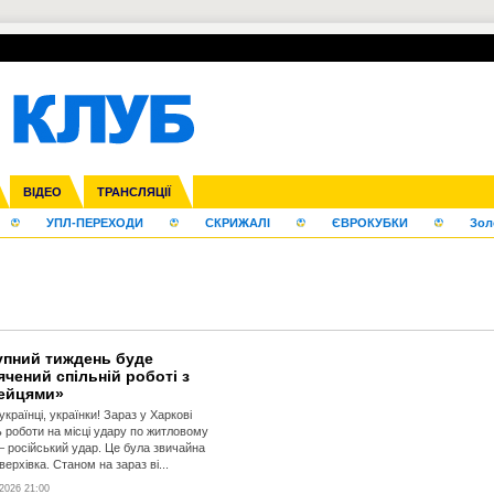
нфедерацій
га ліга
Франція
ВІДЕО
Ліга націй
Кубок України
Інші
ЧЄ-2015 (U-21)
ТРАНСЛЯЦІЇ
Ліга конференцій
Молодіжка
Копа Америка
ЄВРО-2024
Юнаки
ЧС-2018
Інші
OI-2024
ЄВРО-2020
ЧС-2026
Ч
УПЛ-ПЕРЕХОДИ
СКРИЖАЛІ
ЄВРОКУБКИ
Зол
упний тиждень буде
чений спільній роботі з
ейцями»
українці, українки! Зараз у Харкові
 роботи на місці удару по житловому
– російський удар. Це була звичайна
ерхівка. Станом на зараз ві...
2026 21:00