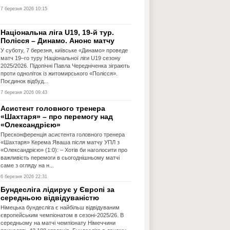
7 березня 2026 10:15
Національна ліга U19, 19-й тур.
Полісся – Динамо. Анонс матчу
У суботу, 7 березня, київське «Динамо» проведе
матч 19–го туру Національної ліги U19 сезону
2025/2026. Підопічні Павла Чередніченка зіграють
проти одноліток із житомирського «Полісся».
Поєдинок відбуд...
7 березня 2026 09:43
Асистент головного тренера
«Шахтаря» – про перемогу над
«Олександрією»
Пресконференція асистента головного тренера
«Шахтаря» Керема Яваша після матчу УПЛ з
«Олександрією» (1:0): – Хотів би наголосити про
важливість перемоги в сьогоднішньому матчі
саме з огляду на н...
6 березня 2026 22:31
Бундесліга лідирує у Європі за
середньою відвідуваністю
Німецька бундесліга є найбільш відвідуваним
європейським чемпіонатом в сезоні-2025/26. В
середньому на матчі чемпіонату Німеччини