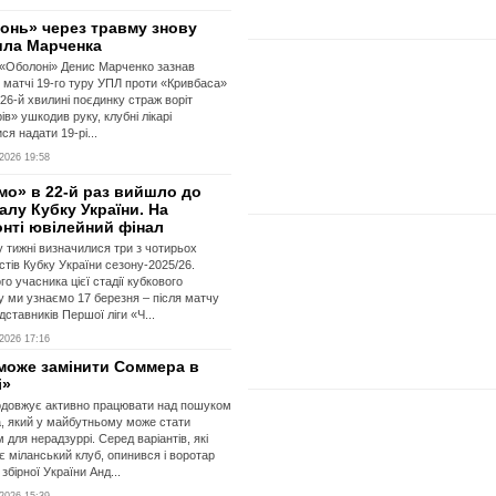
онь» через травму знову
ила Марченка
«Оболоні» Денис Марченко зазнав
 матчі 19-го туру УПЛ проти «Кривбаса»
а 26-й хвилині поєдинку страж воріт
ів» ушкодив руку, клубні лікарі
ся надати 19-рі...
2026 19:58
мо» в 22-й раз вийшло до
алу Кубку України. На
онті ювілейний фінал
 тижні визначилися три з чотирьох
істів Кубку України сезону-2025/26.
го учасника цієї стадії кубкового
у ми узнаємо 17 березня – після матчу
дставників Першої ліги «Ч...
2026 17:16
 може замінити Cоммера в
і»
одовжує активно працювати над пошуком
а, який у майбутньому може стати
 для нерадзуррі. Серед варіантів, які
є міланський клуб, опинився і воротар
збірної України Анд...