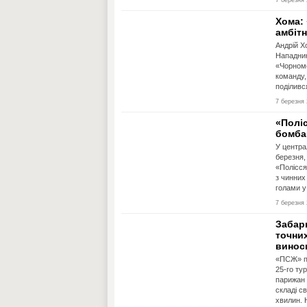
7 березня 
Хома: 
амбітн
Андрій Х
Нападник
«Чорномо
команду, 
поділивс
7 березня 
«Полі
бомба
У центра
березня,
«Полісся
з чинних
голами у 
7 березня 
Забар
точних
винос
«ПСЖ» п
25-го ту
парижан 
складі св
хвилин. 