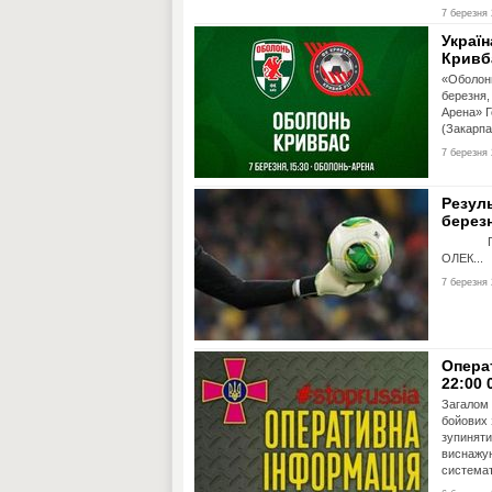
7 березня 
Україн
Кривб
«Оболонь
березня,
Арена» Г
(Закарпа
7 березня 
Резуль
берез
Прем’єр
ОЛЕК...
7 березня 
Опера
22:00 
Загалом 
бойових 
зупиняти
виснажую
системат