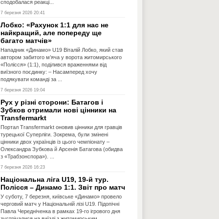
сподобалася реакці...
7 березня 2026 20:41
Лобко: «Рахунок 1:1 для нас не
найкращий, але попереду ще
багато матчів»
Нападник «Динамо» U19 Віталій Лобко, який став
автором забитого м’яча у ворота житомирського
«Полісся» (1:1), поділився враженнями від
виїзного поєдинку: – Насамперед хочу
подякувати команді за ...
7 березня 2026 19:04
Рух у різні сторони: Батагов і
Зубков отримали нові цінники на
Transfermarkt
Портал Transfermarkt оновив цінники для гравців
турецької Суперліги. Зокрема, були змінені
цінники двох українців із цього чемпіонату –
Олександра Зубкова й Арсенія Батагова (обидва
з «Трабзонспора»). ...
7 березня 2026 16:23
Національна ліга U19, 19-й тур.
Полісся – Динамо 1:1. Звіт про матч
У суботу, 7 березня, київське «Динамо» провело
черговий матч у Національній лізі U19. Підопічні
Павла Чередніченка в рамках 19-го ігрового дня
зустрічалися на виїзді з житомирським