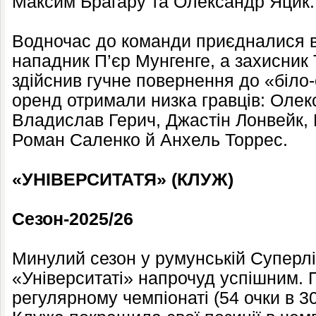
Максим Брагару та Олександр Яцик.
Водночас до команди приєдналися в
нападник П’єр Мунгенге, а захисни
здійснив гучне повернення до «біло-
оренд отримали низка гравців: Олек
Владислав Герич, Джастін Лонвейк,
Роман Саленко й Анхель Торрес.
«УНІВЕРСИТАТЯ» (КЛУЖ)
Сезон-2025/26
Минулий сезон у румунській Суперлі
«Університаті» напрочуд успішним. П
регулярному чемпіонаті (54 очки в 3