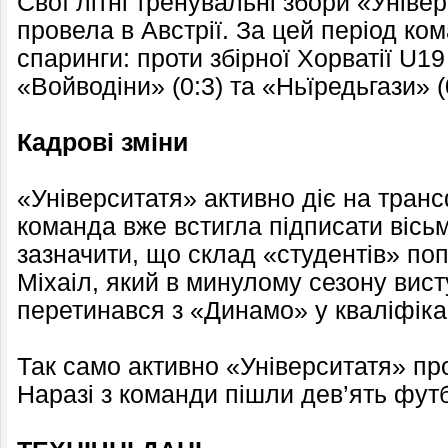
Свої літні тренувальні збори «Уніве
провела в Австрії. За цей період ко
спаринги: проти збірної Хорватії U19 
«Войводіни» (0:3) та «Ньїредьгази» (
Кадрові зміни
«Університатя» активно діє на тран
команда вже встигла підписати вісьм
зазначити, що склад «студентів» по
Міхаіл, який в минулому сезону вис
перетинався з «Динамо» у кваліфікаці
Так само активно «Університатя» пр
Наразі з команди пішли дев’ять футб