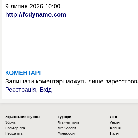
9 липня 2026 10:00
http://fcdynamo.com
КОМЕНТАРІ
Залишати коментарі можуть лише зареєстрова
Реєстрація
,
Вхід
Українcький футбол
Турніри
Ліги
Збірна
Ліга чемпіонів
Англія
Прем'єр-ліга
Ліга Європи
Іспанія
Перша ліга
Міжнародні
Італія