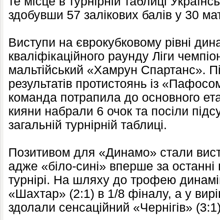
те місце в турнірній таблиці Українсь
здобувши 57 залікових балів у 30 ма
Виступи на єврокубковому рівні дина
кваліфікаційного раунду Ліги чемпіо
мальтійський «Хамрун Спартанс». П
результатів протистоянь із «Пафосо
команда потрапила до основного ета
кияни набрали 6 очок та посіли підс
загальній турнірній таблиці.
Позитивом для «Динамо» стали висту
адже «біло-сині» вперше за останні 
турнірі. На шляху до трофею динамів
«Шахтар» (2:1) в 1/8 фіналу, а у ви
здолали сенсаційний «Чернігів» (3:1)