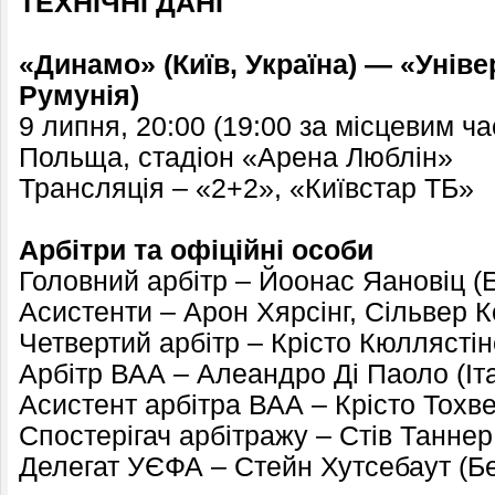
ТЕХНІЧНІ ДАНІ
«Динамо» (Київ, Україна) — «Уніве
Румунія)
9 липня, 20:00 (19:00 за місцевим ч
Польща, стадіон «Арена Люблін»
Трансляція – «2+2», «Київстар ТБ»
Арбітри та офіційні особи
Головний арбітр – Йоонас Яановіц (Е
Асистенти – Арон Хярсінг, Сільвер К
Четвертий арбітр – Крісто Кюллястін
Арбітр ВАА – Алеандро Ді Паоло (Іта
Асистент арбітра ВАА – Крісто Тохве
Спостерігач арбітражу – Стів Таннер 
Делегат УЄФА – Стейн Хутсебаут (Бе