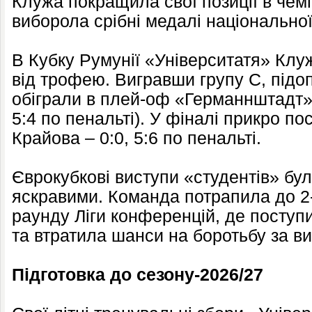
Клужа покращила свої позиції в чемп
виборола срібні медалі національної
В Кубку Румунії «Університатя» Клу
від трофею. Вигравши групу C, підопі
обіграли в плей-оф «Германнштадт» 
5:4 по пенальті). У фіналі прикро п
Крайова – 0:0, 5:6 по пенальті.
Єврокубкові виступи «студентів» бул
яскравими. Команда потрапила до 2-
раунду Ліги конференцій, де поступ
та втратила шанси на боротьбу за ви
Підготовка до сезону-2026/27