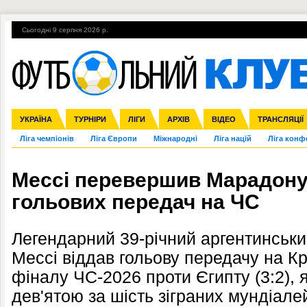
Сьогодні 9 серпня 2026 р.
Гарячі теми
УПЛ, 2-й тур
ВІЙНА
УПЛ-ПЕРЕХОДИ
УКРАЇНА
Збірна
Англія
ЧС-2014
Іспанія
Прем'єр-ліга
ЄВРО-2016
ТУРНІРИ
Італія
Росія
Перша ліга
ЛІГИ
Німеччина
Кубок конфедерацій
АРХІВ
Друга ліга
Франція
ВІДЕО
Кубок України
Інші
ЧЄ-2015 (U-21
ТРАНСЛЯЦІЇ
Ліга чемпіонів
Ліга Європи
Міжнародні
Ліга націй
Ліга конф
Мессі перевершив Марадону 
гольових передач на ЧС
Легендарний 39-річний аргентинсь
Мессі
віддав гольову передачу на Кр
фіналу ЧС-2026 проти Єгипту (3:2), 
дев'ятою за шість зіграних мундіале