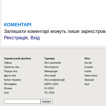
КОМЕНТАРІ
Залишати коментарі можуть лише зареєстрова
Реєстрація
,
Вхід
Українcький футбол
Турніри
Ліги
Збірна
Ліга чемпіонів
Англія
Прем'єр-ліга
Ліга Європи
Іспанія
Перша ліга
Міжнародні
Італія
Друга ліга
Ліга націй
Німеччина
Кубок України
Ліга конференцій
Франція
Молодіжка
ЄВРО-2024
Інші
Юнаки
OI-2024
Інші
ЧС-2026