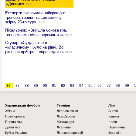
«Динамо»
20:27
Експерти визначили найкращого
тренера, гравця та символічну
збірну 26-го туру
13:18
Піхальонок: «Вийшла бойова гра,
тепер маємо лише перемагати»
10:37
Ступар: «Суддівство в
«класичному» було на рівні. Всі
рішення арбітра – справедливі»
09:43
86
87
88
89
90
91
92
93
94
95
96
97
98
99
1
Українcький футбол
Турніри
Ліги
Збірна
Ліга чемпіонів
Англія
Прем'єр-ліга
Ліга Європи
Іспанія
Перша ліга
Міжнародні
Італія
Друга ліга
Ліга націй
Німеччина
Кубок України
Ліга конференцій
Франція