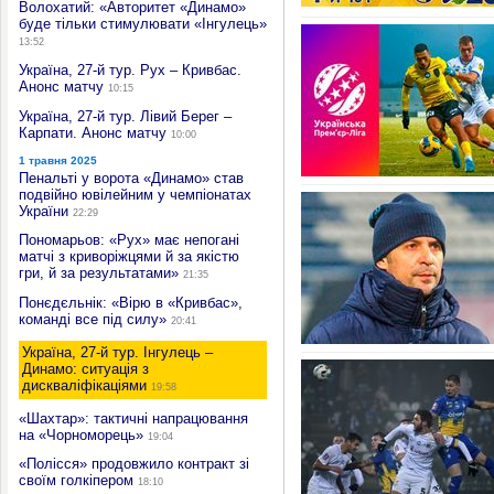
Волохатий: «Авторитет «Динамо»
буде тільки стимулювати «Інгулець»
13:52
Україна, 27-й тур. Рух – Кривбас.
Анонс матчу
10:15
Україна, 27-й тур. Лівий Берег –
Карпати. Анонс матчу
10:00
1 травня 2025
Пенальті у ворота «Динамо» став
подвійно ювілейним у чемпіонатах
України
22:29
Пономарьов: «Рух» має непогані
матчі з криворіжцями й за якістю
гри, й за результатами»
21:35
Понєдєльнік: «Вірю в «Кривбас»,
команді все під силу»
20:41
Україна, 27-й тур. Інгулець –
Динамо: ситуація з
дискваліфікаціями
19:58
«Шахтар»: тактичні напрацювання
на «Чорноморець»
19:04
«Полісся» продовжило контракт зі
своїм голкіпером
18:10