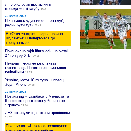
ЛНЗ оголосив про зміни в
менеджменті клубу
15:39
30 квітня 2025
Піхальонок:«Динамо» – топ-клуб,
радий бути тут»
22:42
В «Олександрії» – гарна новина:
Шулянський повернувся до
тренувань
21:11
Призначено офіційних осіб на матчі
27-го туру УПЛ
20:18
Пенальті, який не реалізував
карпатівець Полегенько, виявився
ювілейним
19:33
Україна, матч 16-го тура. Інгулець –
Зоря. Анонс
09:06
29 квітня 2025
Новини від «Кривбаса»: Мендоза та
Шевченко цього сезону більше не
зіграють
23:26
ЛНЗ покинули ще чотири працівники
21:57
Піхальонок: «Шахтар» пропонував
кращі умови, але я вибрав