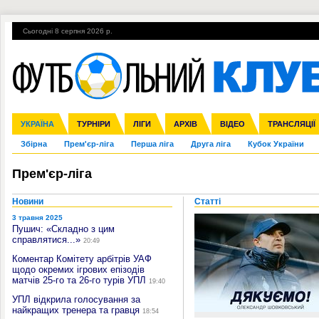
Сьогодні 8 серпня 2026 р.
Гарячі теми
УПЛ, 2-й тур
ВІЙНА
УПЛ-ПЕРЕХОДИ
УКРАЇНА
Ліга чемпіонів
Англія
ЧС-2014
Іспанія
ЄВРО-2016
ТУРНІРИ
Ліга Європи
Італія
Росія
ЛІГИ
Німеччина
Міжнародні
Кубок конфедерацій
АРХІВ
Франція
ВІДЕО
Ліга націй
Інші
ЧЄ-2015 (U-21
ТРАНСЛЯЦІЇ
Ліга конф
Збірна
Прем'єр-ліга
Перша ліга
Друга ліга
Кубок України
Прем'єр-ліга
Новини
Статті
3 травня 2025
Пушич: «Складно з цим
справлятися...»
20:49
Коментар Комітету арбітрів УАФ
щодо окремих ігрових епізодів
матчів 25-го та 26-го турів УПЛ
19:40
УПЛ відкрила голосування за
найкращих тренера та гравця
18:54