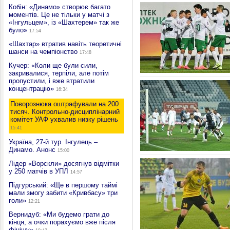
Кобін: «Динамо» створює багато
моментів. Це не тільки у матчі з
«Інгульцем», із «Шахтерем» так же
було»
17:54
«Шахтар» втратив навіть теоретичні
шанси на чемпіонство
17:48
Кучер: «Коли ще були сили,
закривалися, терпіли, але потім
пропустили, і вже втратили
концентрацію»
16:34
Поворознюка оштрафували на 200
тисяч. Контрольно-дисциплінарний
комітет УАФ ухвалив низку рішень
15:41
Україна, 27-й тур. Інгулець –
Динамо. Анонс
15:00
Лідер «Ворскли» досягнув відмітки
у 250 матчів в УПЛ
14:57
Підгурський: «Ще в першому таймі
мали змогу забити «Кривбасу» три
голи»
12:21
Вернидуб: «Ми будемо грати до
кінця, а очки порахуємо вже після
фінішу»