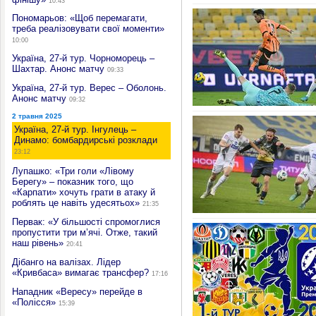
10:43
Пономарьов: «Щоб перемагати,
треба реалізовувати свої моменти»
10:00
Україна, 27-й тур. Чорноморець –
Шахтар. Анонс матчу
09:33
Україна, 27-й тур. Верес – Оболонь.
Анонс матчу
09:32
2 травня 2025
Україна, 27-й тур. Інгулець –
Динамо: бомбардирські розклади
23:12
Лупашко: «Три голи «Лівому
Берегу» – показник того, що
«Карпати» хочуть грати в атаку й
роблять це навіть удесятьох»
21:35
Первак: «У більшості спромоглися
пропустити три м’ячі. Отже, такий
наш рівень»
20:41
Дібанго на валізах. Лідер
«Кривбаса» вимагає трансфер?
17:16
Нападник «Вересу» перейде в
«Полісся»
15:39