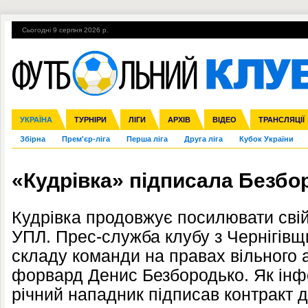
Сьогодні 9 серпня 2026 р.
Гарячі теми
УПЛ, 2-й тур
ВІЙНА
УПЛ-ПЕРЕХОДИ
УКРАЇНА
Ліга чемпіонів
Англія
ЧС-2014
Іспанія
ЄВРО-2016
ТУРНІРИ
Ліга Європи
Італія
Росія
ЛІГИ
Німеччина
Міжнародні
Кубок конфедерацій
АРХІВ
Франція
ВІДЕО
Ліга націй
Інші
ЧЄ-2015 (U-21
ТРАНСЛЯЦІЇ
Ліга конф
Збірна
Прем'єр-ліга
Перша ліга
Друга ліга
Кубок України
«Кудрівка» підписала Безбо
Кудрівка продовжує посилювати сві
УПЛ. Прес-служба клубу з Чернігівщ
складу команди на правах вільного 
форвард Денис Безбородько. Як інфо
річний нападник підписав контракт д