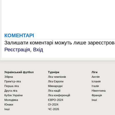
КОМЕНТАРІ
Залишати коментарі можуть лише зареєстрова
Реєстрація
,
Вхід
Українcький футбол
Турніри
Ліги
Збірна
Ліга чемпіонів
Англія
Прем'єр-ліга
Ліга Європи
Іспанія
Перша ліга
Міжнародні
Італія
Друга ліга
Ліга націй
Німеччина
Кубок України
Ліга конференцій
Франція
Молодіжка
ЄВРО-2024
Інші
Юнаки
OI-2024
Інші
ЧС-2026