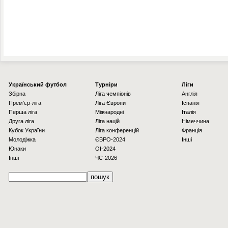
Українcький футбол
Турніри
Ліги
Збірна
Ліга чемпіонів
Англія
Прем'єр-ліга
Ліга Європи
Іспанія
Перша ліга
Міжнародні
Італія
Друга ліга
Ліга націй
Німеччина
Кубок України
Ліга конференцій
Франція
Молодіжка
ЄВРО-2024
Інші
Юнаки
OI-2024
Інші
ЧС-2026