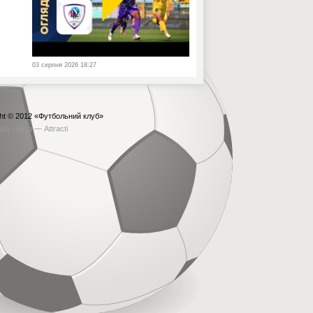
03 серпня 2026 18:27
ht © 2012
«Футбольний клуб»
бка сайта —
Attracti