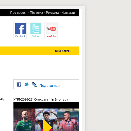
-
-
-
Про проект
Підписка
Реклама
Контакти
отий КЛУБ
УСІ ТРАНСФЕРИ
С-2019 (U-20)
ЧС-2022
МІЙ КЛУБ
Поділитися
ке,
УПЛ-2026/27. Огляд матчів 1-го туру