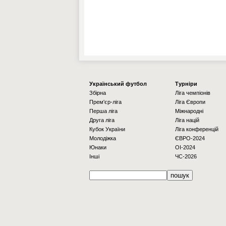
Українcький футбол
Турніри
Збірна
Ліга чемпіонів
Прем'єр-ліга
Ліга Європи
Перша ліга
Міжнародні
Друга ліга
Ліга націй
Кубок України
Ліга конференцій
Молодіжка
ЄВРО-2024
Юнаки
OI-2024
Інші
ЧС-2026