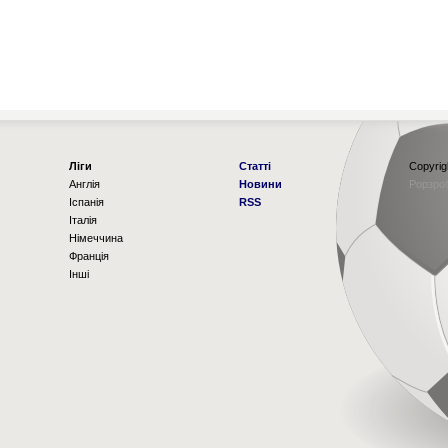
Ліги
Статті
Copyrig
Англія
Новини
Рорзро
Іспанія
RSS
Італія
Німеччина
Франція
Інші