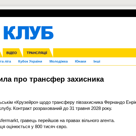
УПЛ-ПЕРЕХОДИ
СКРИЖАЛІ
ЄВРОКУБКИ
Зол
нфедерацій
Франція
ВІДЕО
Ліга націй
Інші
ЧЄ-2015 (U-21)
ТРАНСЛЯЦІЇ
Ліга конференцій
Копа Америка
ЄВРО-2024
ЧС-2018
OI-2024
ЄВРО-2020
ЧС-2026
Ч
га ліга
Кубок України
Молодіжка
Юнаки
Інші
ила про трансфер захисника
ьськім «Крузейро» щодо трансферу півзахисника Фернандо Енрі
лубу. Контракт розрахований до 31 травня 2028 року.
fermarkt, гравець перейшов на правах вільного агента.
ця оцінюється у 800 тисяч євро.