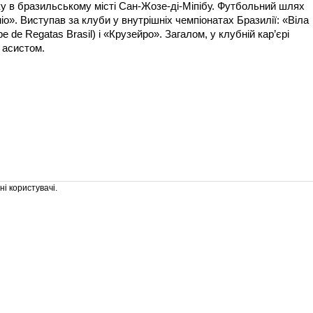
у в бразильському місті Сан-Жозе-ді-Міпібу. Футбольний шлях
о». Виступав за клуби у внутрішніх чемпіонатах Бразилії: «Віла
 de Regatas Brasil) і «Крузейро». Загалом, у клубній кар’єрі
 асистом.
і користувачі.