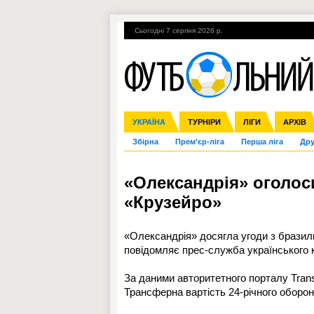
Сьогодні 7 серпня 2026 р.
Гарячі теми
УПЛ, 1-й тур
ВІЙНА
УКРАЇНА
Ліга чемпіонів
Англія
ЧС-2014
Іспанія
ЄВРО-2016
ТУРНІРИ
Ліга Європи
Італія
Росія
ЛІГИ
Німеччина
Міжнародні
Кубок ко
АРХІВ
Збірна
Прем'єр-ліга
Перша ліга
Дру
«Олександрія» оголос
«Крузейро»
«Олександрія» досягла угоди з бразил
повідомляє прес-служба українського к
За даними авторитетного порталу Trans
Трансферна вартість 24-річного оборон