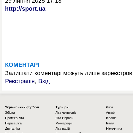
29 липня 2025 17:13
http://sport.ua
КОМЕНТАРІ
Залишати коментарі можуть лише зареєстрова
Реєстрація
,
Вхід
Українcький футбол
Турніри
Ліги
Збірна
Ліга чемпіонів
Англія
Прем'єр-ліга
Ліга Європи
Іспанія
Перша ліга
Міжнародні
Італія
Друга ліга
Ліга націй
Німеччина