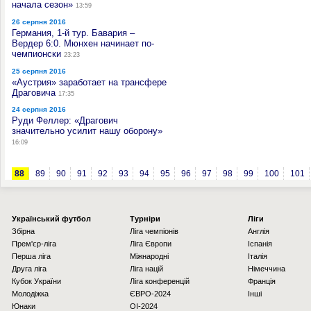
начала сезон»
13:59
26 серпня 2016
Германия, 1-й тур. Бавария –
Вердер 6:0. Мюнхен начинает по-
чемпионски
23:23
25 серпня 2016
«Аустрия» заработает на трансфере
Драговича
17:35
24 серпня 2016
Руди Феллер: «Драгович
значительно усилит нашу оборону»
16:09
88
89
90
91
92
93
94
95
96
97
98
99
100
101
Українcький футбол
Турніри
Ліги
Збірна
Ліга чемпіонів
Англія
Прем'єр-ліга
Ліга Європи
Іспанія
Перша ліга
Міжнародні
Італія
Друга ліга
Ліга націй
Німеччина
Кубок України
Ліга конференцій
Франція
Молодіжка
ЄВРО-2024
Інші
Юнаки
OI-2024