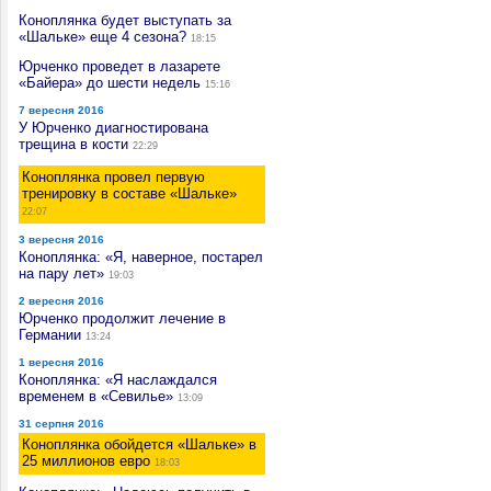
Коноплянка будет выступать за
«Шальке» еще 4 сезона?
18:15
Юрченко проведет в лазарете
«Байера» до шести недель
15:16
7 вересня 2016
У Юрченко диагностирована
трещина в кости
22:29
Коноплянка провел первую
тренировку в составе «Шальке»
22:07
3 вересня 2016
Коноплянка: «Я, наверное, постарел
на пару лет»
19:03
2 вересня 2016
Юрченко продолжит лечение в
Германии
13:24
1 вересня 2016
Коноплянка: «Я наслаждался
временем в «Севилье»
13:09
31 серпня 2016
Коноплянка обойдется «Шальке» в
25 миллионов евро
18:03