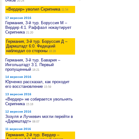
очков
20:24
«Вердер» уволил Скрипника
11:54
17 вересня 2016
Германия, 3-й тур. Боруссия М –
Вердер 4:1. Раффаэл нокаутирует
Скрипника
21:20
Германия, 3-й тур. Боруссия Д –
Дармштадт 6:0. Федецкий
наблюдал со стороны
18:28
Германия, 3-й тур. Бавария –
Ингольштадт 3:1. Первый
пропущенный
18:21
14 вересня 2016
Юрченко рассказал, как проходит
его восстановление
15:59
13 вересня 2016
«Вердер» не собирается увольнять
Скрипника
15:18
12 вересня 2016
Зозуля и Лучкевич могли перейти в
«Дармштадт»
08:07
11 вересня 2016
Германия, 2-й тур. Вердер –