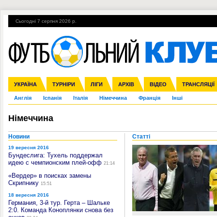
Сьогодні 7 серпня 2026 р.
Гарячі теми
УПЛ, 1-й тур
ВІЙНА
УПЛ-ПЕРЕХОДИ
УКРАЇНА
Збірна
Ліга чемпіонів
ЧС-2014
Прем'єр-ліга
ЄВРО-2016
ТУРНІРИ
Ліга Європи
Росія
Перша ліга
ЛІГИ
Міжнародні
Кубок конфедерацій
АРХІВ
Друга ліга
ВІДЕО
Ліга націй
Кубок України
ЧЄ-2015 (U-21
ТРАНСЛЯЦІЇ
Ліга конф
Англія
Іспанія
Італія
Німеччина
Франція
Інші
Німеччина
Новини
Статті
19 вересня 2016
Бундеслига: Тухель поддержал
идею с чемпионским плей-офф
21:14
«Вердер» в поисках замены
Скрипнику
15:51
18 вересня 2016
Германия, 3-й тур. Герта – Шальке
2:0. Команда Коноплянки снова без