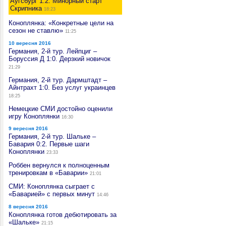
Аугсбург 1:2. Минорный старт
Скрипника
18:23
Коноплянка: «Конкретные цели на
сезон не ставлю»
11:25
10 вересня 2016
Германия, 2-й тур. Лейпциг –
Боруссия Д 1:0. Дерзкий новичок
21:29
Германия, 2-й тур. Дармштадт –
Айнтрахт 1:0. Без услуг украинцев
18:25
Немецкие СМИ достойно оценили
игру Коноплянки
16:30
9 вересня 2016
Германия, 2-й тур. Шальке –
Бавария 0:2. Первые шаги
Коноплянки
23:33
Роббен вернулся к полноценным
тренировкам в «Баварии»
21:01
СМИ: Коноплянка сыграет с
«Баварией» с первых минут
14:46
8 вересня 2016
Коноплянка готов дебютировать за
«Шальке»
21:15