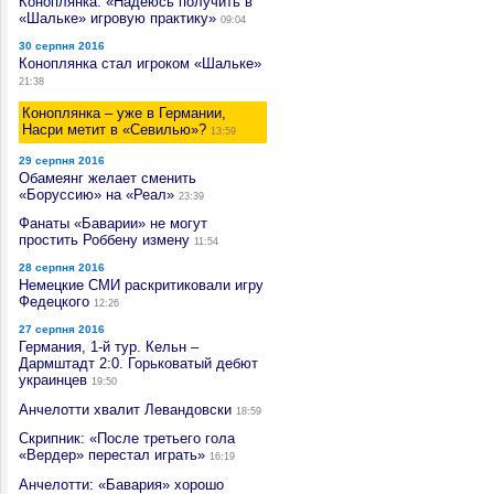
Коноплянка: «Надеюсь получить в
«Шальке» игровую практику»
09:04
30 серпня 2016
Коноплянка стал игроком «Шальке»
21:38
Коноплянка – уже в Германии,
Насри метит в «Севилью»?
13:59
29 серпня 2016
Обамеянг желает сменить
«Боруссию» на «Реал»
23:39
Фанаты «Баварии» не могут
простить Роббену измену
11:54
28 серпня 2016
Немецкие СМИ раскритиковали игру
Федецкого
12:26
27 серпня 2016
Германия, 1-й тур. Кельн –
Дармштадт 2:0. Горьковатый дебют
украинцев
19:50
Анчелотти хвалит Левандовски
18:59
Скрипник: «После третьего гола
«Вердер» перестал играть»
16:19
Анчелотти: «Бавария» хорошо