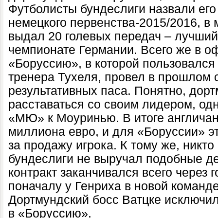
Футболисты бундеслиги назвали его
немецкого первенства-2015/2016, в
выдал 20 голевых передач – лучший 
чемпионате Германии. Всего же в о
«Боруссию», в которой пользовалс
тренера Тухеля, провел в прошлом с
результативных паса. Понятно, дор
расставаться со своим лидером, одн
«МЮ» к Моуринью. В итоге англичан
миллиона евро, и для «Боруссии» э
за продажу игрока. К тому же, никто
бундеслиги не выручал подобные де
контракт заканчивался всего через г
поначалу у Генриха в новой команде
Дортмундский босс Ватцке исключи
в «Боруссию».