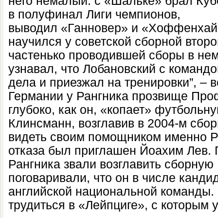
него немалый: с «Шальке» брал Куб
в полуфинал Лиги чемпионов,
выводил «Ганновер» и «Хоффенхайм
научился у советской сборной второ
частенько проводившей сборы в нем
узнавал, что Лобановский с командо
дела и приезжал на тренировки”, – 
Германии у Рангника прозвище Проф
глубоко, как он, «копает» футбольну
Клинсманн, возглавив в 2004-м сбо
видеть своим помощником именно Ра
отказа был приглашен Йоахим Лев. 
Рангника звали возглавить сборную 
поговаривали, что он в числе канди
английской национальной команды.
трудиться в «Лейпциге», с которым 