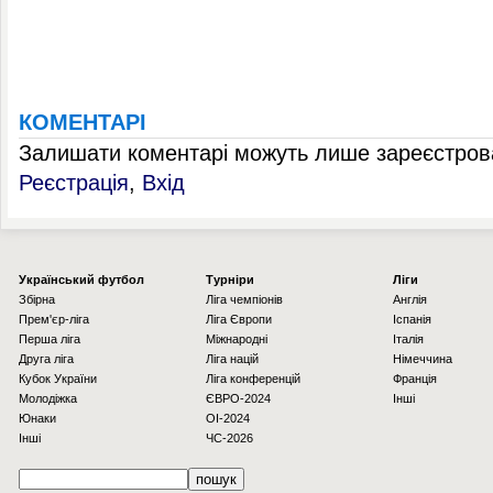
КОМЕНТАРІ
Залишати коментарі можуть лише зареєстрова
Реєстрація
,
Вхід
Українcький футбол
Турніри
Ліги
Збірна
Ліга чемпіонів
Англія
Прем'єр-ліга
Ліга Європи
Іспанія
Перша ліга
Міжнародні
Італія
Друга ліга
Ліга націй
Німеччина
Кубок України
Ліга конференцій
Франція
Молодіжка
ЄВРО-2024
Інші
Юнаки
OI-2024
Інші
ЧС-2026