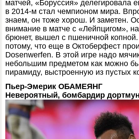
матчей, «Боруссия» делегировала ег
в 2014-м стал чемпионом мира. Впро
знаем, он тоже хорош. И заметен. О
внимание в матче с «Лейпцигом», на
брюнет, вышел с пшеничной копной
потому, что еще в Октоберфест про
Dosenwerfen. В этой игре надо мячи
небольшим предметом как можно бы
пирамиду, выстроенную из пустых к
Пьер-Эмерик ОБАМЕЯНГ
Невероятный, бомбардир дортму