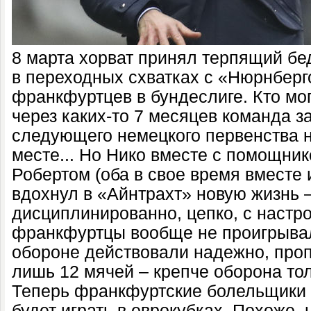
8 марта хорват принял терпящий бе
в переходных схватках с «Нюрнбер
франкфуртцев в бундеслиге. Кто мог
через каких-то 7 месяцев команда з
следующего немецкого первенства 
месте... Но Нико вместе с помощни
Робертом (оба в свое время вместе 
вдохнул в «Айнтрахт» новую жизнь 
дисциплинированно, цепко, с настр
франкфуртцы вообще не проигрывали
обороне действовали надежно, проп
лишь 12 мячей – крепче оборона тол
Теперь франкфуртские болельщики м
будет играть в еврокубках. Похоже, 