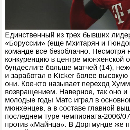
Единственный из трех бывших лиде
«Боруссии» (еще Мхитарян и Гюндога
команде все безоблачно. Несмотря 
конкуренцию в центре мюнхенской о
бундеслиге больше матчей (14), не
и заработал в Kicker более высокую
они. Кое-кто называет переход Хум
возвращением. Наверное, так оно и е
молодые годы Матс играл в основно
мюнхенцев, а в составе главной выш
последнем туре чемпионата-2006/07
против «Майнца». В Дортмунде же п