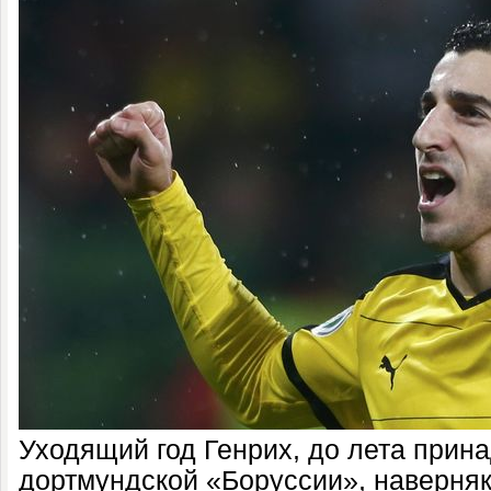
Уходящий год Генрих, до лета при
дортмундской «Боруссии», наверняка