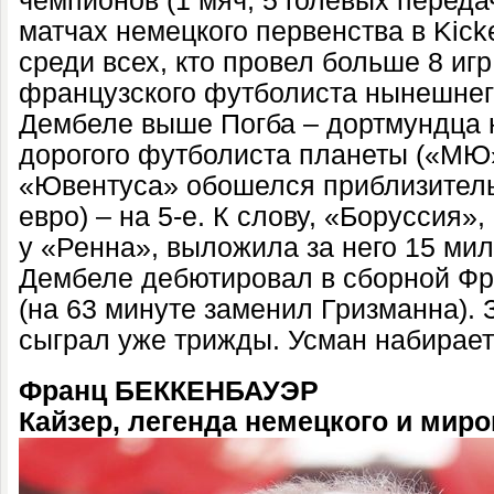
чемпионов (1 мяч, 5 голевых передач
матчах немецкого первенства в Kick
среди всех, кто провел больше 8 иг
французского футболиста нынешнег
Дембеле выше Погба – дортмундца н
дорогого футболиста планеты («МЮ»
«Ювентуса» обошелся приблизитель
евро) – на 5-е. К слову, «Боруссия»
у «Ренна», выложила за него 15 мил
Дембеле дебютировал в сборной Фр
(на 63 минуте заменил Гризманна).
сыграл уже трижды. Усман набирает
Франц БЕККЕНБАУЭР
Кайзер, легенда немецкого и мир