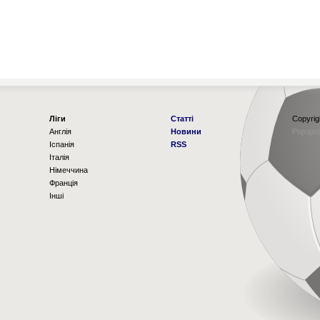
Ліги
Статті
Copyrig
Англія
Новини
Рорзро
Іспанія
RSS
Італія
Німеччина
Франція
Інші