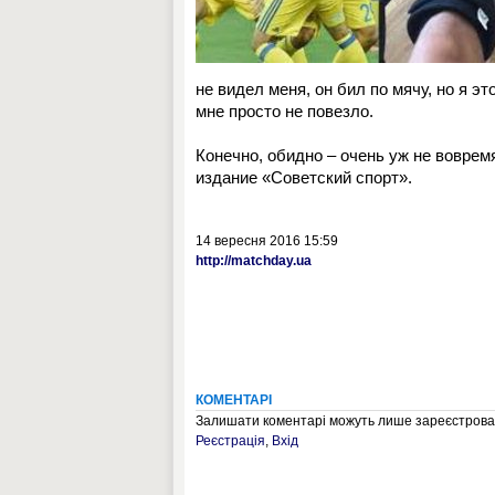
не видел меня, он бил по мячу, но я эт
мне просто не повезло.
Конечно, обидно – очень уж не воврем
издание «Советский спорт».
14 вересня 2016 15:59
http://matchday.ua
КОМЕНТАРІ
Залишати коментарі можуть лише зареєстрован
Реєстрація
,
Вхід