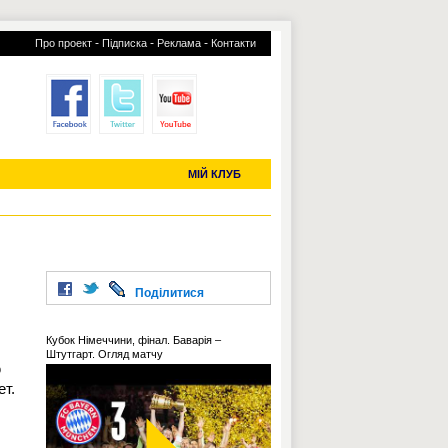
-
-
-
Про проект
Підписка
Реклама
Контакти
отий КЛУБ
УСІ ТРАНСФЕРИ
С-2019 (U-20)
ЧС-2022
МІЙ КЛУБ
Поділитися
Кубок Німеччини, фінал. Баварія –
Штутгарт. Огляд матчу
ю
ет.