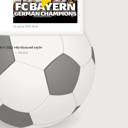
20 квітня 2026 09:00
ht © 2012
«Футбольний клуб»
бка сайта —
Attracti