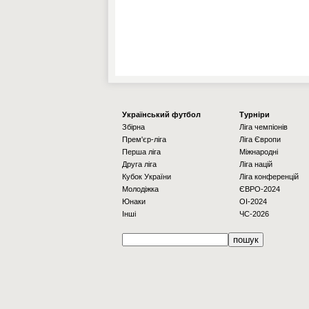
Українcький футбол
Турніри
Збірна
Ліга чемпіонів
Прем'єр-ліга
Ліга Європи
Перша ліга
Міжнародні
Друга ліга
Ліга націй
Кубок України
Ліга конференцій
Молодіжка
ЄВРО-2024
Юнаки
OI-2024
Інші
ЧС-2026