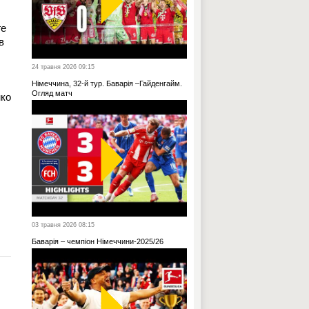
ге
в
24 травня 2026 09:15
Німеччина, 32-й тур. Баварія –Гайденгайм.
Огляд матч
нко
03 травня 2026 08:15
Баварія – чемпіон Німеччини-2025/26