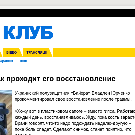
УПЛ-ПЕРЕХОДИ
СКРИЖАЛІ
ЄВРОКУБКИ
Зол
нфедерацій
га ліга
ВІДЕО
Ліга націй
Кубок України
ЧЄ-2015 (U-21)
ТРАНСЛЯЦІЇ
Ліга конференцій
Молодіжка
Копа Америка
ЄВРО-2024
Юнаки
ЧС-2018
Інші
OI-2024
ЄВРО-2020
ЧС-2026
Ч
Франція
Інші
ак проходит его восстановление
Украинский полузащитник «Байера» Владлен Юрченко
прокомментировал свое восстановление после травмы.
«Хожу вот в пластиковом сапоге – вместо гипса. Работа
каждый день, восстанавливаюсь. Жду, пока кость зараст
Врачи говорят, что-то надо подождать неделю-другую –
пока боль спадет. Сделают снимок, станет понятно, что