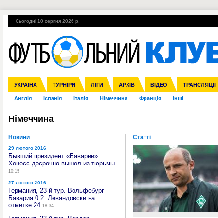
Сьогодні 10 серпня 2026 р.
Гарячі теми
УПЛ, 2-й тур
ВІЙНА
УПЛ-ПЕРЕХОДИ
УКРАЇНА
Збірна
Ліга чемпіонів
ЧС-2014
Прем'єр-ліга
ЄВРО-2016
ТУРНІРИ
Ліга Європи
Росія
Перша ліга
ЛІГИ
Міжнародні
Кубок конфедерацій
АРХІВ
Друга ліга
ВІДЕО
Ліга націй
Кубок України
ЧЄ-2015 (U-21
ТРАНСЛЯЦІЇ
Ліга конф
Англія
Іспанія
Італія
Німеччина
Франція
Інші
Німеччина
Новини
Статті
29 лютого 2016
Бывший президент «Баварии»
Хенесс досрочно вышел из тюрьмы
10:15
27 лютого 2016
Германия, 23-й тур. Вольфсбург –
Бавария 0:2. Левандовски на
отметке 24
18:34