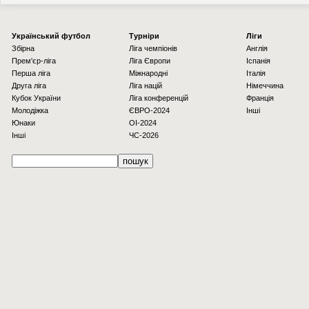
Українcький футбол
Турніри
Ліги
Збірна
Ліга чемпіонів
Англія
Прем'єр-ліга
Ліга Європи
Іспанія
Перша ліга
Міжнародні
Італія
Друга ліга
Ліга націй
Німеччина
Кубок України
Ліга конференцій
Франція
Молодіжка
ЄВРО-2024
Інші
Юнаки
OI-2024
Інші
ЧС-2026