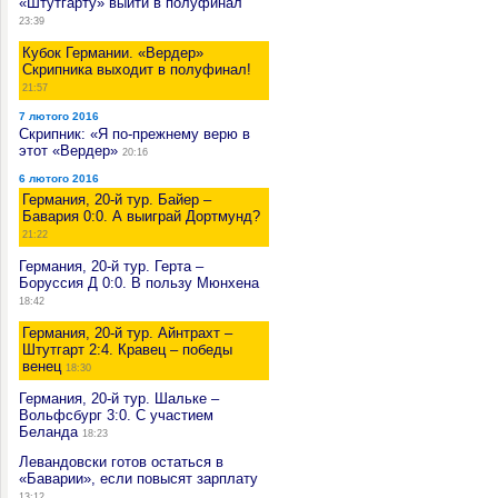
«Штутгарту» выйти в полуфинал
23:39
Кубок Германии. «Вердер»
Скрипника выходит в полуфинал!
21:57
7 лютого 2016
Скрипник: «Я по-прежнему верю в
этот «Вердер»
20:16
6 лютого 2016
Германия, 20-й тур. Байер –
Бавария 0:0. А выиграй Дортмунд?
21:22
Германия, 20-й тур. Герта –
Боруссия Д 0:0. В пользу Мюнхена
18:42
Германия, 20-й тур. Айнтрахт –
Штутгарт 2:4. Кравец – победы
венец
18:30
Германия, 20-й тур. Шальке –
Вольфсбург 3:0. С участием
Беланда
18:23
Левандовски готов остаться в
«Баварии», если повысят зарплату
13:12