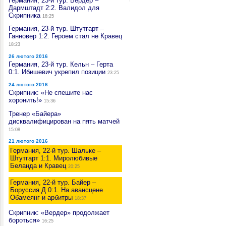
Германия, 23-й тур. Вердер –
Дармштадт 2:2. Валидол для
Скрипника
18:25
Германия, 23-й тур. Штутгарт –
Ганновер 1:2. Героем стал не Кравец
18:23
26 лютого 2016
Германия, 23-й тур. Кельн – Герта
0:1. Ибишевич укрепил позиции
23:25
24 лютого 2016
Скрипник: «Не спешите нас
хоронить!»
15:36
Тренер «Байера»
дисквалифицирован на пять матчей
15:08
21 лютого 2016
Германия, 22-й тур. Шальке –
Штутгарт 1:1. Миролюбивые
Беланда и Кравец
20:25
Германия, 22-й тур. Байер –
Боруссия Д 0:1. На авансцене
Обамеянг и арбитры
18:37
Скрипник: «Вердер» продолжает
бороться»
16:25