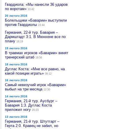
Гвардиола: «Мы нанесли 36 ударов
по воротам»
10:42
20 лютого 2016
Болельщики «Баварии» выступили
против Гвардиолы
23:44
Германия, 22-й тур. Бавария –
Дармштадт 3:1. В Мюнхене все по
плану
18:19
19 лютого 2016
В травмах игроков «Баварии» винят
тренерский штаб
19:56
18 лютого 2016
Дуглас Коста: «Мне все равно, на
какой позиции играть»
08:12
16 лютого 2016
Самый невезучий игрок «Баварии»
выбыл на три месяца
12:30
14 лютого 2016
Германия, 21-й тур. Аусбург –
Бавария 1:3. Дуглас Коста
приложил ногу
20:23
13 лютого 2016
Германия, 21-й тур. Штутгарт –
Герта 2:0. Кравец не забил, но