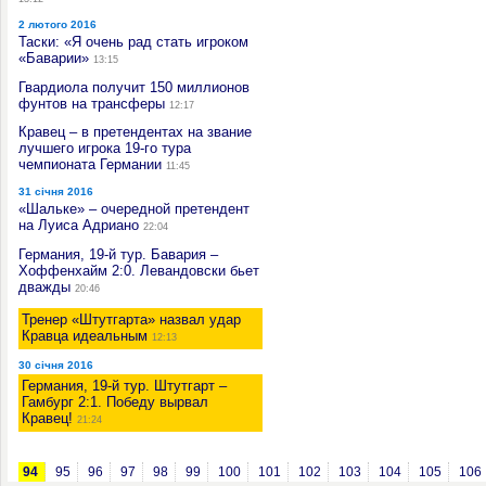
2 лютого 2016
Таски: «Я очень рад стать игроком
«Баварии»
13:15
Гвардиола получит 150 миллионов
фунтов на трансферы
12:17
Кравец – в претендентах на звание
лучшего игрока 19-го тура
чемпионата Германии
11:45
31 січня 2016
«Шальке» – очередной претендент
на Луиса Адриано
22:04
Германия, 19-й тур. Бавария –
Хоффенхайм 2:0. Левандовски бьет
дважды
20:46
Тренер «Штутгарта» назвал удар
Кравца идеальным
12:13
30 січня 2016
Германия, 19-й тур. Штутгарт –
Гамбург 2:1. Победу вырвал
Кравец!
21:24
94
95
96
97
98
99
100
101
102
103
104
105
106