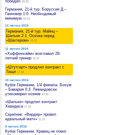
победил
18:28
Германия, 21-й тур. Боруссия Д –
Ганновер 1:0. Необходимый
минимум
18:22
12 лютого 2016
Германия, 21-й тур. Майнц –
Шальке 2:1. Осечка перед
«Шахтером»
23:22
11 лютого 2016
«Хоффенхайм» возглавил 28-
летний тренер
19:37
«Штутгарт» продлил контракт с
Тащи
17:46
10 лютого 2016
Кубок Германии, 1/4 финала. Бохум
– Бавария 0:3. Левандовски
утихомирил хозяев
23:30
«Шальке» продлил контракт
Хеведеса
17:18
Скрипник: «Вердер» провел
идеальный матч»
11:15
9 лютого 2016
Кубок Германии. Кравец не помог