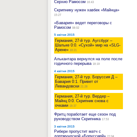
Серхио Рамосом
16:43
Скрипнику нужен хавбек «Майнца»
15:27
«Бавария» ведет переговоры с
Рамосом
08:02
5 квітня 2015
Германия, 27-й тур. Аугсбург –
Шальке 0:0. «Сухой» мир на «SLG-
Арене»
18:21
Алькантара вернулся на поле после
годичного перерыва
18:19
4 квітня 2015
Германия, 27-й тур. Боруссия Д –
Бавария 0:1. Привет от
Левандовски
21:28
Германия, 27-й тур. Вердер –
Майнц 0:0. Скрипник снова с
очками
18:37
Фритц поработает еще сезон под
руководством Скрипника
17:53
3 квітня 2015
Рибери пропустит матч с
дортмундской «Боруссией»
22:04