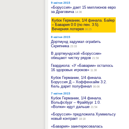
9 квітня 2015
«Боруссия» дает 15 миллионов евро
за Драговича
14:36
Кубок Германии, 1/4 финала. Байер
– Бавария 0:0 (по пен. 3:5).
Вечерняя лотерея
00:25
8 квітня 2015
Дортмунд задумал ограбить
Скрипника
23:33
В дортмундской «Боруссии»
обещают чистку рядов
21:58
Гвардиола: «У «Баварии» осталось
16 здоровых игроков»
11:38
Кубок Германии, 1/4 финала.
Боруссия Д – Хоффенхайм 3:2.
Кель дарит полуфинал
00:06
7 квітня 2015
Кубок Германии, 1/4 финала.
Вольфсбург – Фрайбург 1:0.
«Волки» идут дальше
21:54
«Боруссия» предложила Хуммельсу
новый контракт
18:18
«Бавария» заинтересовалась