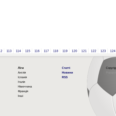
12
113
114
115
116
117
118
119
120
121
122
123
124
Ліги
Статті
Copyrig
Англія
Новини
Рорзро
Іспанія
RSS
Італія
Німеччина
Франція
Інші