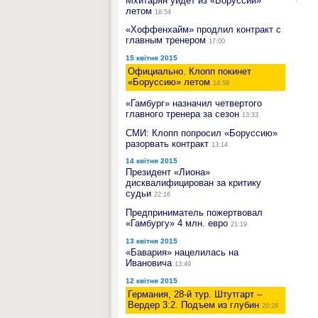
Мхитарян уйдет из «Боруссии»
летом
18:54
«Хоффенхайм» продлил контракт с
главным тренером
17:00
15 квітня 2015
Официально. Клопп покинет
«Боруссию» летом
14:59
«Гамбург» назначил четвертого
главного тренера за сезон
13:33
СМИ: Клопп попросил «Боруссию»
разорвать контракт
13:14
14 квітня 2015
Президент «Лиона»
дисквалифицирован за критику
судьи
22:16
Предприниматель пожертвовал
«Гамбургу» 4 млн. евро
21:19
13 квітня 2015
«Бавария» нацелилась на
Ивановича
13:49
12 квітня 2015
Германия, 28-й тур. Штутгарт –
Вердер 3:2. Подъем из глубин
20:28