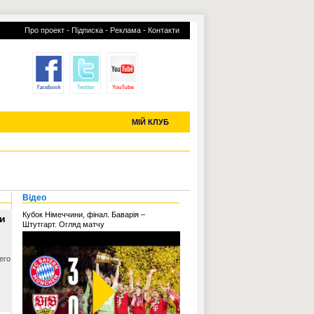
-
-
-
Про проект
Підписка
Реклама
Контакти
отий КЛУБ
УСІ ТРАНСФЕРИ
С-2019 (U-20)
ЧС-2022
МІЙ КЛУБ
Відео
Кубок Німеччини, фінал. Баварія –
ни
Штутгарт. Огляд матчу
его