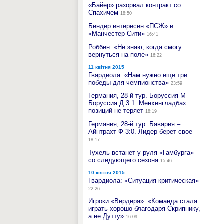
«Байер» разорвал контракт со
Спахичем
18:50
Бендер интересен «ПСЖ» и
«Манчестер Сити»
16:41
Роббен: «Не знаю, когда смогу
вернуться на поле»
16:22
11 квітня 2015
Гвардиола: «Нам нужно еще три
победы для чемпионства»
23:59
Германия, 28-й тур. Боруссия М –
Боруссия Д 3:1. Менхенгладбах
позиций не теряет
18:19
Германия, 28-й тур. Бавария –
Айнтрахт Ф 3:0. Лидер берет свое
18:17
Тухель встанет у руля «Гамбурга»
со следующего сезона
15:46
10 квітня 2015
Гвардиола: «Ситуация критическая»
22:26
Игроки «Вердера»: «Команда стала
играть хорошо благодаря Скрипнику,
а не Дутту»
16:09