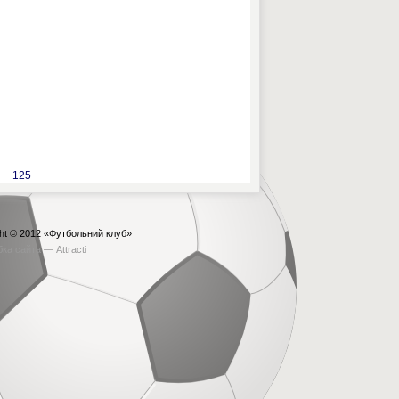
125
ht © 2012
«Футбольний клуб»
бка сайта —
Attracti