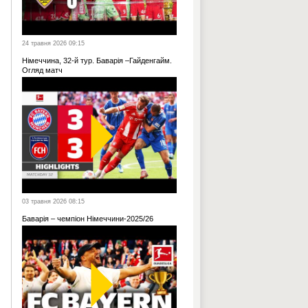
24 травня 2026 09:15
Німеччина, 32-й тур. Баварія –Гайденгайм.
Огляд матч
03 травня 2026 08:15
Баварія – чемпіон Німеччини-2025/26