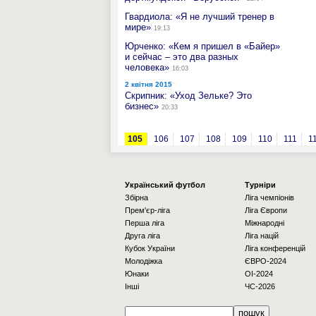
Гвардиола: «Я не лучший тренер в
мире»
19:13
Юрченко: «Кем я пришел в «Байер»
и сейчас – это два разных
человека»
16:03
2 квітня 2015
Скрипник: «Уход Зельке? Это
бизнес»
20:33
105
106
107
108
109
110
111
1
Українcький футбол
Турніри
Збірна
Ліга чемпіонів
Прем'єр-ліга
Ліга Європи
Перша ліга
Міжнародні
Друга ліга
Ліга націй
Кубок України
Ліга конференцій
Молодіжка
ЄВРО-2024
Юнаки
OI-2024
Інші
ЧС-2026