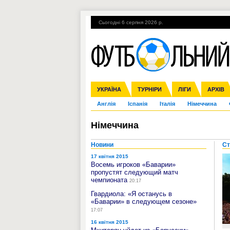
Сьогодні 6 серпня 2026 р.
Гарячі теми
УПЛ, 1-й тур
ВІЙНА
УКРАЇНА
Збірна
Ліга чемпіонів
ЧС-2014
Прем'єр-ліга
ЄВРО-2016
ТУРНІРИ
Ліга Європи
Росія
Перша ліга
ЛІГИ
Міжнародні
Кубок ко
АРХІВ
Дру
Англія
Іспанія
Італія
Німеччина
Німеччина
Новини
Ст
17 квітня 2015
Восемь игроков «Баварии»
пропустят следующий матч
чемпионата
20:17
Гвардиола: «Я останусь в
«Баварии» в следующем сезоне»
17:07
16 квітня 2015