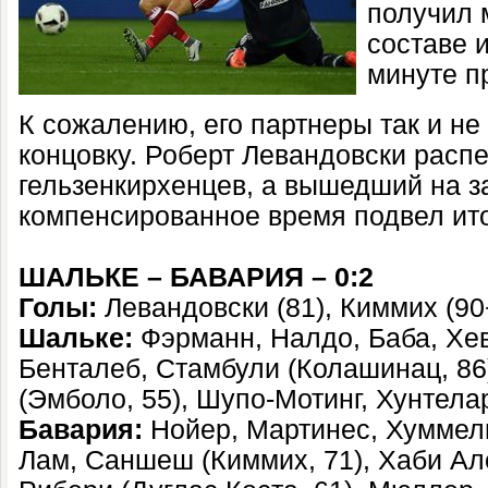
получил 
составе и
минуте пр
К сожалению, его партнеры так и не
концовку. Роберт Левандовски расп
гельзенкирхенцев, а вышедший на з
компенсированное время подвел ито
ШАЛЬКЕ – БАВАРИЯ – 0:2
Голы:
Левандовски (81), Киммих (90
Шальке:
Фэрманн, Налдо, Баба, Хев
Бенталеб, Стамбули (Колашинац, 86
(Эмболо, 55), Шупо-Мотинг, Хунтелар
Бавария:
Нойер, Мартинес, Хуммель
Лам, Саншеш (Киммих, 71), Хаби Ало