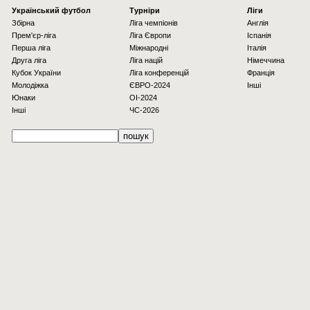
Українcький футбол
Турніри
Ліги
Збірна
Ліга чемпіонів
Англія
Прем'єр-ліга
Ліга Європи
Іспанія
Перша ліга
Міжнародні
Італія
Друга ліга
Ліга націй
Німеччина
Кубок України
Ліга конференцій
Франція
Молодіжка
ЄВРО-2024
Інші
Юнаки
OI-2024
Інші
ЧС-2026