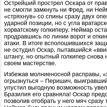
Острейший прострел Оскара от прав
не смогли замкнуть ни Фред, ни Ней
«стряхнув» со спины сразу двух опе
ударной позиции, но с угла вратарс
хорватскому голкиперу. Неймар оста
продравшись по линии ворот и откин
атаки. В итоге всполошившихся защ
не остудил Оскар, пытавшийся «вви
штангу, но опытный голкипер снова 
своем мастерстве.
Избежав молниеносной расправы, «
огрызнуться – Перишич, выигравший
упустил выгодную возможность увели
Бразилия его сравняла! Оскар предс
позволив отобрать у него мяч сразу