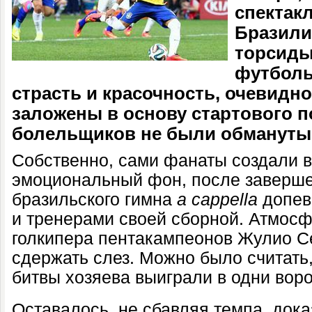
спектак
Бразилии
торсиды
футболь
страсть и красочность, очевидн
заложены в основу стартового 
болельщиков не были обмануты
Собственно, сами фанаты создали 
эмоциональный фон, после заверше
бразильского гимна
a
cappella
допев
и тренерами своей сборной. Атмосф
голкипера пентакампеонов Жулио Се
сдержать слез. Можно было считать,
битвы хозяева выиграли в одни воро
Оставалось, не сбавляя темпа, дока