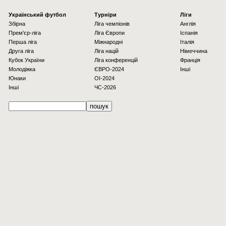
Українcький футбол
Турніри
Ліги
Збірна
Ліга чемпіонів
Англія
Прем'єр-ліга
Ліга Європи
Іспанія
Перша ліга
Міжнародні
Італія
Друга ліга
Ліга націй
Німеччина
Кубок України
Ліга конференцій
Франція
Молодіжка
ЄВРО-2024
Інші
Юнаки
OI-2024
Інші
ЧС-2026