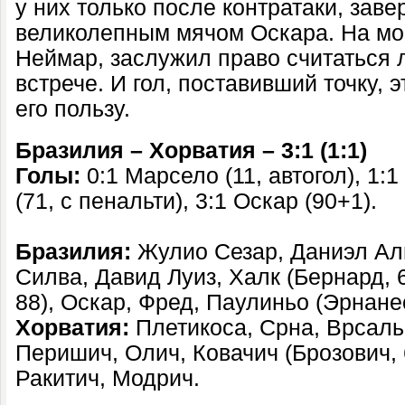
у них только после контратаки, за
великолепным мячом Оскара. На мой
Неймар, заслужил право считаться 
встрече. И гол, поставивший точку, 
его пользу.
Бразилия – Хорватия – 3:1 (1:1)
Голы:
0:1 Марсело (11, автогол), 1:
(71, с пенальти), 3:1 Оскар (90+1).
Бразилия:
Жулио Сезар, Даниэл Алв
Силва, Давид Луиз, Халк (Бернард, 
88), Оскар, Фред, Паулиньо (Эрнанес
Хорватия:
Плетикоса, Срна, Врсаль
Перишич, Олич, Ковачич (Брозович, 6
Ракитич, Модрич.