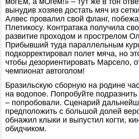
могЕм, а мОгем!» – тут же в тон отв
вынудив хозяев достать мяч из сетки
Алвес провалил свой фланг, побежа
Плетикосу. Контратака получила св
развитие проходом и прострелом Ол
Прибывший туда параллельным кур
подкорректировал полет мяча, но эт
чтобы дезориентировать Марсело, 
чемпионат автоголом!
Бразильскую сборную на родине час
на водопое. Попробуйте подразнить 
– попробовали. Сценарий дальней
предположить с большой долей вер
обнажил клыки и выпустил когти, к
обидчиком.