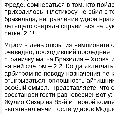
Фреде, сомневаться в том, кто пойде
приходилось. Плетикосу не сбил с т
бразильца, направление удара врата
летящего снаряда справиться не сум
сетке. 2:1!
Утром в день открытия чемпионата
очевидно, проходивший последние т
страничку матча Бразилия – Хорват
на ней счетом – 2:2. Когда «клетчат
арбитром по поводу назначения пен
отыгрываться, оплошность айтишн
особый смысл. Представляете, что 
восстанови гости равновесие! Вот у
Жулио Сезар на 85-й и первой комп
вытягивал мячи после ударов Модр