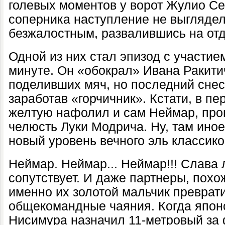
голевых моментов у ворот Жулио Сез
соперника наступление не выглядел
безжалостным, развалившись на от
Одной из них стал эпизод с участие
минуте. Он «обокрал» Ивана Ракити
поделивших мяч, но последний снес
заработав «горчичник». Кстати, в пе
желтую нафолил и сам Неймар, про
челюсть Луки Модрича. Ну, там иное
новый уровень вечного эль классико
Неймар. Неймар... Неймар!!! Слава л
сопутствует. И даже партнеры, похож
именно их золотой мальчик преврати
общекомандные чаяния. Когда япон
Нисимура назначил 11-метровый за