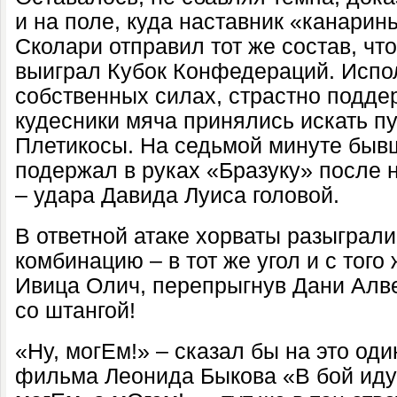
и на поле, куда наставник «канарин
Сколари отправил тот же состав, что
выиграл Кубок Конфедераций. Испо
собственных силах, страстно подд
кудесники мяча принялись искать пу
Плетикосы. На седьмой минуте быв
подержал в руках «Бразуку» после н
– удара Давида Луиса головой.
В ответной атаке хорваты разыграл
комбинацию – в тот же угол и с того
Ивица Олич, перепрыгнув Дани Алв
со штангой!
«Ну, могЕм!» – сказал бы на это оди
фильма Леонида Быкова «В бой идут