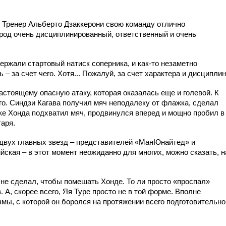
ь. Тренер Альберто Дзаккерони свою команду отлично
арод очень дисциплинированный, ответственный и очень
держали стартовый натиск соперника, и как-то незаметно
 – за счет чего. Хотя... Пожалуй, за счет характера и дисципли
стоящему опасную атаку, которая оказалась еще и голевой. К
го. Синдзи Кагава получил мяч неподалеку от флажка, сделал
уке Хонда подхватил мяч, продвинулся вперед и мощно пробил в
аря.
е двух главных звезд – представителей «МанЮнайтед» и
йская – в этот момент неожиданно для многих, можно сказать, н
и не сделал, чтобы помешать Хонде. То ли просто «проспал»
. А, скорее всего, Яя Туре просто не в той форме. Вполне
мы, с которой он боролся на протяжении всего подготовительно