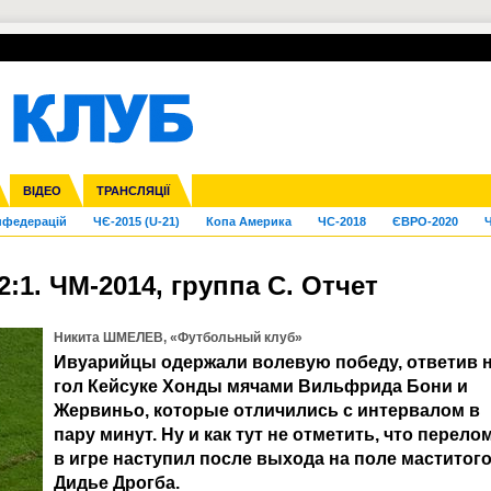
УПЛ-ПЕРЕХОДИ
СКРИЖАЛІ
ЄВРОКУБКИ
Зол
га ліга
Франція
ВІДЕО
Ліга націй
Кубок України
Інші
ТРАНСЛЯЦІЇ
Ліга конференцій
Молодіжка
ЄВРО-2024
Юнаки
Інші
OI-2024
ЧС-2026
нфедерацій
ЧЄ-2015 (U-21)
Копа Америка
ЧС-2018
ЄВРО-2020
Ч
2:1. ЧМ-2014, группа С. Отчет
Никита ШМЕЛЕВ, «Футбольный клуб»
Ивуарийцы одержали волевую победу, ответив 
гол Кейсуке Хонды мячами Вильфрида Бони и
Жервиньо, которые отличились с интервалом в
пару минут. Ну и как тут не отметить, что перело
в игре наступил после выхода на поле маститог
Дидье Дрогба.