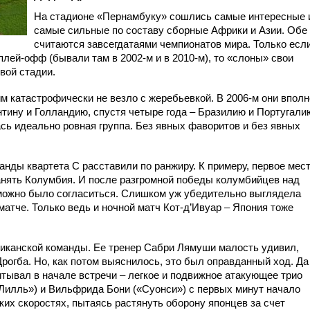
На стадионе «Пернамбуку» сошлись самые интересные 
самые сильные по составу сборные Африки и Азии. Обе
считаются завсегдатаями чемпионатов мира. Только есл
плей-офф (бывали там в 2002-м и в 2010-м), то «слоны» свои
вой стадии.
им катастрофически не везло с жеребьевкой. В 2006-м они вполн
нтину и Голландию, спустя четыре года – Бразилию и Португали
ась идеально ровная группа. Без явных фаворитов и без явных
манды квартета С расставили по ранжиру. К примеру, первое мес
занять Колумбия. И после разгромной победы колумбийцев над
, можно было согласиться. Слишком уж убедительно выглядела
атче. Только ведь и ночной матч Кот-д’Ивуар – Япония тоже
риканской команды. Ее тренер Сабри Лямуши малость удивил,
рогба. Но, как потом выяснилось, это был оправданный ход. Да
итывал в начале встречи – легкое и подвижное атакующее трио
Лилль») и Вильфрида Бони («Суонси») с первых минут начало
оких скоростях, пытаясь растянуть оборону японцев за счет