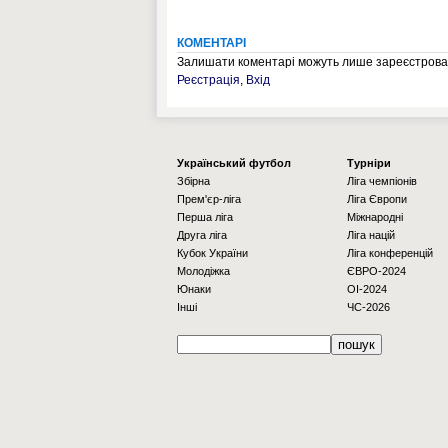
КОМЕНТАРІ
Залишати коментарі можуть лише зареєстрован
Реєстрація
,
Вхід
Українcький футбол
Турніри
Збірна
Ліга чемпіонів
Прем'єр-ліга
Ліга Європи
Перша ліга
Міжнародні
Друга ліга
Ліга націй
Кубок України
Ліга конференцій
Молодіжка
ЄВРО-2024
Юнаки
OI-2024
Інші
ЧС-2026