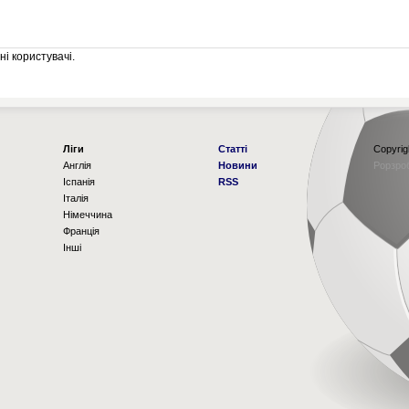
і користувачі.
Ліги
Статті
Copyrig
Англія
Новини
Рорзро
Іспанія
RSS
Італія
Німеччина
Франція
Інші