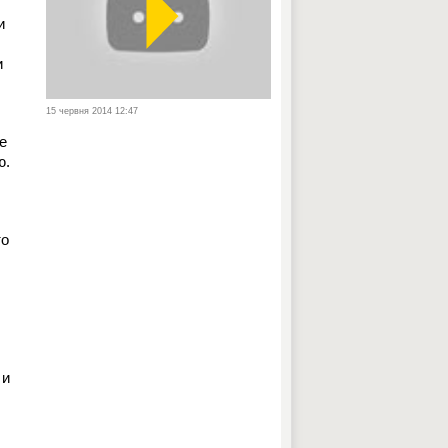
и
и
15 червня 2014 12:47
е
ю.
то
 и