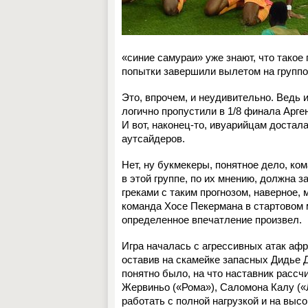
«синие самураи» уже знают, что такое 
попытки завершили вылетом на группо
Это, впрочем, и неудивительно. Ведь 
логично пропустили в 1/8 финала Арге
И вот, наконец-то, ивуарийцам достал
аутсайдеров.
Нет, ну букмекеры, понятное дело, ко
в этой группе, по их мнению, должна 
греками с таким прогнозом, наверное
команда Хосе Пекермана в стартовом м
определенное впечатление произвел.
Игра началась с агрессивных атак аф
оставив на скамейке запасных Дидье Д
понятно было, на что наставник рассч
Жервиньо («Рома»), Саломона Калу («
работать с полной нагрузкой и на выс