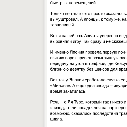
быстрых перемещений.
Только не так-то это просто оказалос
вымуштровал. А японцы, к тому же, н
терпеливый.
Вот и на сей раз. Азиаты уверенно вы
выровняли игру. Так сразу и не скажешь
И именно Япония провела первую по-на
взятию ворот привел розыгрыш углово
передачу на угол штрафной, где Кейс
ближнюю девятку без шансов для врат
Вот так у Японии сработала связка е
«Милана». А еще одна звезда – ивуари
время закатилась.
Речь – о Яя Туре, который так ничего 
эпизод, то ли понадеялся на партнеров
возможно, сказались последствия трав
цикла.