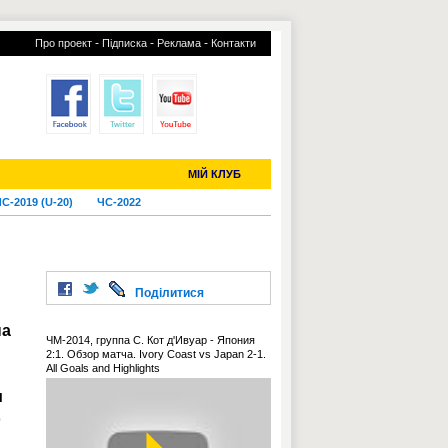
-
-
-
Про проект
Підписка
Реклама
Контакти
отий КЛУБ
УСІ ТРАНСФЕРИ
МІЙ КЛУБ
С-2019 (U-20)
ЧС-2022
Поділитися
на
ЧМ-2014, группа C. Кот д'Ивуар - Япония
2:1. Обзор матча. Ivory Coast vs Japan 2-1.
All Goals and Highlights
м
о