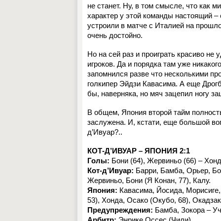
не станет. Ну, в том смысле, что как 
характер у этой команды настоящий –
устроили в матче с Италией на прошло
очень достойно.
Но на сей раз и проиграть красиво не 
игроков. Да и порядка там уже никако
запомнился разве что несколькими пр
голкипер Эйдзи Кавасима. А еще Дрогба
бы, наверняка, но мяч зацепил ногу з
В общем, Япония второй тайм полнос
заслужена. И, кстати, еще большой во
д’Ивуар?..
КОТ-Д’ИВУАР – ЯПОНИЯ 2:1
Голы:
Бони (64), Жервиньо (66) – Хонд
Кот-д’Ивуар:
Барри, Бамба, Орьер, Бока
Жервиньо, Бони (Я Конан, 77), Калу.
Япония:
Кавасима, Йосида, Морисиге, 
53), Хонда, Осако (Окубо, 68), Окадзак
Предупреждения:
Бамба, Зокора – Уч
Арбитр:
Энрике Оссес (Чили).