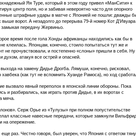
рхнадежный Яя Туре, который в этом году привел «МанСити» к
тируя центр поля, но и забивая невероятно часто для опорного
рменные штрафные удары в матче с Японией не пошли: дважды б
х выше ворот. А незадолго до перерыва 79-й номер Кот Д’Ивуара
, замыкая передачу Жервиньо.
оторое время после гола Хонды африканцы находились как бы в
 не клеилась. Японцам, конечно, стоило попытаться тут же и
нт не прочувствовали, и постепенно «слоны» пришли в себя. Ну
 духом, атакуя все острей и опасней.
выхода на замену Дидье Дрогба. Лямуши, конечно, рисковал,
хавбека (как тут не вспомнить Хуанде Рамоса), но ход сработа
ние вызвало явный переполох в японской линии обороны. Пока
ь и разбирались, как играть против Дидье, в их воротах с
а мяча.
слонов». Серж Орье из «Тулузы» при полном попустительстве
елал классные навесные передачи, которые замкнули Вильфри
и на опережение.
 еще раз. Честно говоря, был уверен, что Япония с ответом тян