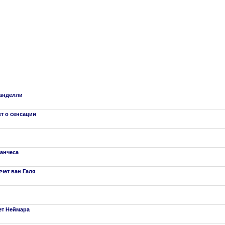
ранделли
ет о сенсации
Санчеса
тчет ван Галя
чет Неймара