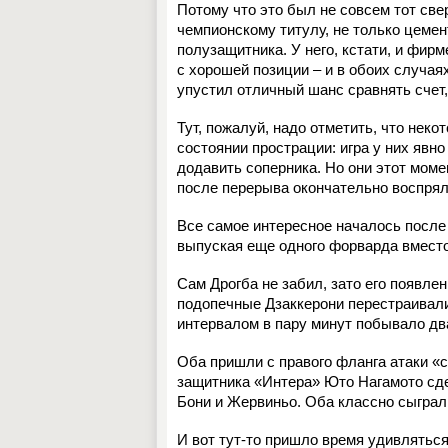
Потому что это был не совсем тот све
чемпионскому титулу, не только цемен
полузащитника. У него, кстати, и фи
с хорошей позиции – и в обоих случая
упустил отличный шанс сравнять счет
Тут, пожалуй, надо отметить, что нек
состоянии прострации: игра у них явно
додавить соперника. Но они этот моме
после перерыва окончательно воспряли
Все самое интересное началось после 
выпуская еще одного форварда вместо 
Сам Дрогба не забил, зато его появле
подопечные Дзаккерони перестраивалис
интервалом в пару минут побывало дв
Оба пришли с правого фланга атаки «
защитника «Интера» Юто Нагамото сд
Бони и Жервиньо. Оба классно сыграл
И вот тут-то пришло время удивляться