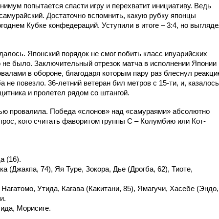
минимум попытается спасти игру и перехватит инициативу. Ведь
 самурайский. Достаточно вспомнить, какую рубку японцы
годнем Кубке конфедераций. Уступили в итоге – 3:4, но выгляд
удалось. Японский порядок не смог побить класс ивуарийских
го не было. Заключительный отрезок матча в исполнении Японии
овалами в обороне, благодаря которым пару раз блеснул реакци
 не повезло. 36-летний ветеран бил метров с 15-ти, и, казалось
ащитника и пролетел рядом со штангой.
тью провалила. Победа «слонов» над «самураями» абсолютно
прос, кого считать фаворитом группы С – Колумбию или Кот-
а (16).
 (Джакпа, 74), Яя Туре, Зокора, Дье (Дрогба, 62), Тиоте,
Нагатомо, Утида, Кагава (Какитани, 85), Ямагучи, Хасебе (Эндо,
и.
ида, Морисиге.