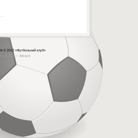
ht © 2012
«Футбольний клуб»
бка сайта —
Attracti