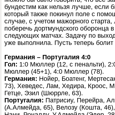
бундестим как нельзя лучше, если 
который также покинул поле с помо
случае, с учетом мажорного старта,
поберечь дортмундского оборонца в
следующих матчах. Задачу по выхо
уже выполнила. Пусть теперь болит 
Германия – Португалия 4:0
Гол:
1:0 Мюллер (12, с пенальти), 2:
Мюллер (45+1), 4:0 Мюллер (78).
Германия:
Нойер, Боатенг, Мертеcа
73), Хеведес, Лам, Хедира, Кроос, 
Гетце, Эзил (Шюррле, 63).
Португалия:
Патрисиу, Перейра, Ал
(А.Алмейда, 65), Велозу (Кошта, 46
Нани, Роналду, У.Алмейда (Эдер, 28