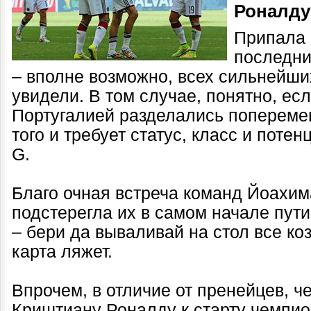
Роналду
Припала 
последни
– вполне возможно, всех сильнейши
увидели. В том случае, понятно, ес
Португалией разделались поперемен
того и требует статус, класс и поте
G.
Благо очная встреча команд Йоахим
подстерегла их в самом начале пути
– бери да вываливай на стол все ко
карта ляжет.
Впрочем, в отличие от пренейцев, ч
Криштиану Роналду к старту чемпио