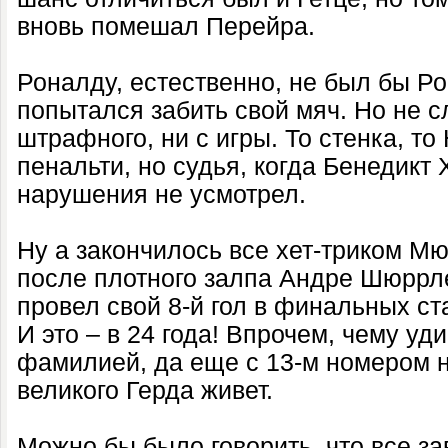
вновь помешал Перейра.
Роналду, естественно, не был бы Ро
попытался забить свой мяч. Но не с
штрафного, ни с игры. То стенка, то
пенальти, но судья, когда Бенедикт
нарушения не усмотрел.
Ну а закончилось все хет-триком Мю
после плотного залпа Андре Шюррл
провел свой 8-й гол в финальных с
И это – в 24 года! Впрочем, чему уд
фамилией, да еще с 13-м номером 
великого Герда живет.
Можно бы было говорить, что все з