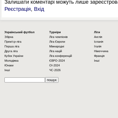
Залишати коментарі можуть лише зареєстрова
Реєстрація
,
Вхід
Українcький футбол
Турніри
Ліги
Збірна
Ліга чемпіонів
Англія
Прем'єр-ліга
Ліга Європи
Іспанія
Перша ліга
Міжнародні
Італія
Друга ліга
Ліга націй
Німеччина
Кубок України
Ліга конференцій
Франція
Молодіжка
ЄВРО-2024
Інші
Юнаки
OI-2024
Інші
ЧС-2026