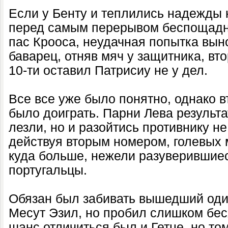
Если у Бенту и теплились надежды н
перед самым перерывом беспощад
пас Крооса, неудачная попытка вын
баварец, отняв мяч у защитника, вт
10-ти оставил Патрисиу не у дел.
Все все уже было понятно, однако 
было доиграть. Парни Лева результа
лезли, но и разойтись противнику не
действуя вторым номером, голевых 
куда больше, нежели разуверившиес
португальцы.
Обязан был забивать вышедший оди
Месут Эзил, но пробил слишком бес
шанс отличиться был и Гетце, но то