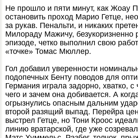
Не прошло и пяти минут, как Жоау 
остановить проход Марио Гетце, не
за рукав. Пенальти, и никаких прете
Милораду Мажичу, безукоризненно 
эпизоде, четко выполнил свою рабо
«точке» Томас Мюллер.
Гол добавил уверенности номинальн
подопечных Бенту поводов для опт
Германия играла задорно, хватко, с 
чего и зачем она добивается. А когд
огрызнулись опасным дальним удар
второй разящий выпад. Перейра цен
выстрел Гетце, но Тони Кроос идеал
линию вратарской, где уже созрева
Матс Хуммельс. Разбег, толчок, пры