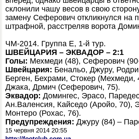
вперед, однако швейцарцы в ответно
склонили чашу весов в свою сторон
замену Сеферович откликнулся на п
штрафной, расстреляв ворота Домин
ЧМ-2014. Группа Е, 1-й тур.
ШВЕЙЦАРИЯ – ЭКВАДОР – 2:1
Голы:
Мехмеди (48), Сеферович (90+
Швейцария:
Бенальо, Джуру, Родри
Берген, Бехрами, Стокер (Мехмеди, 
Джака, Дрмич (Сеферович, 75).
Эквадор:
Домингес, Эрасо, Паредес,
Ан.Валенсия, Кайседо (Аройо, 70), 
Монтеро (Рохас, 76).
Предупреждения:
Джуру (84) – Паре
15 червня 2014 20:55
http://footclub.com.ua