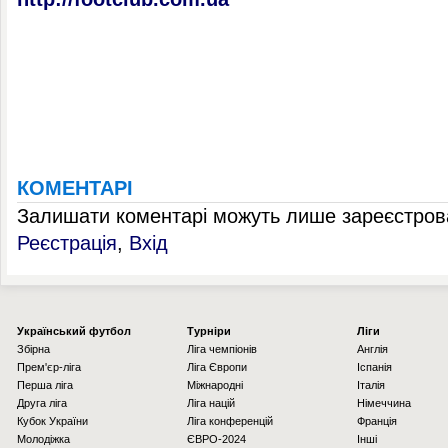
КОМЕНТАРІ
Залишати коментарі можуть лише зареєстрова
Реєстрація
,
Вхід
Українcький футбол
Турніри
Ліги
Збірна
Ліга чемпіонів
Англія
Прем'єр-ліга
Ліга Європи
Іспанія
Перша ліга
Міжнародні
Італія
Друга ліга
Ліга націй
Німеччина
Кубок України
Ліга конференцій
Франція
Молодіжка
ЄВРО-2024
Інші