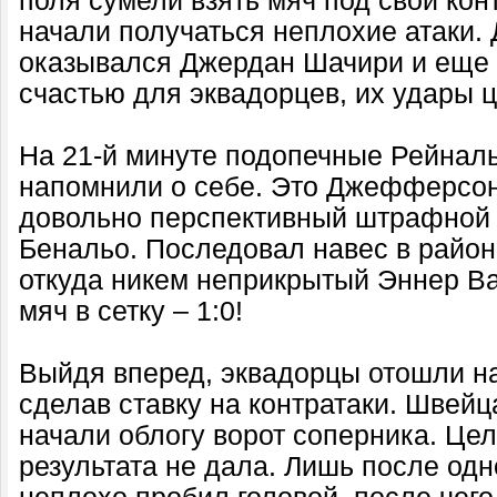
поля сумели взять мяч под свой кон
начали получаться неплохие атаки.
оказывался Джердан Шачири и еще 
счастью для эквадорцев, их удары ц
На 21-й минуте подопечные Рейнал
напомнили о себе. Это Джефферсон
довольно перспективный штрафной 
Бенальо. Последовал навес в район
откуда никем неприкрытый Эннер В
мяч в сетку – 1:0!
Выйдя вперед, эквадорцы отошли на
сделав ставку на контратаки. Швейц
начали облогу ворот соперника. Це
результата не дала. Лишь после одн