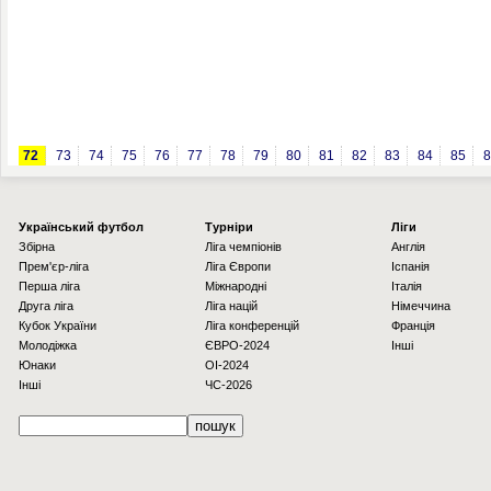
72
73
74
75
76
77
78
79
80
81
82
83
84
85
8
Українcький футбол
Турніри
Ліги
Збірна
Ліга чемпіонів
Англія
Прем'єр-ліга
Ліга Європи
Іспанія
Перша ліга
Міжнародні
Італія
Друга ліга
Ліга націй
Німеччина
Кубок України
Ліга конференцій
Франція
Молодіжка
ЄВРО-2024
Інші
Юнаки
OI-2024
Інші
ЧС-2026