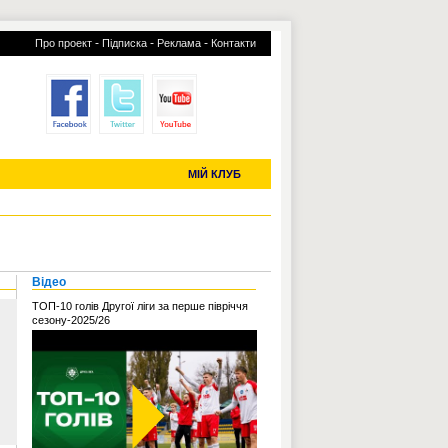
-
-
-
Про проект
Підписка
Реклама
Контакти
отий КЛУБ
УСІ ТРАНСФЕРИ
С-2019 (U-20)
ЧС-2022
МІЙ КЛУБ
Відео
ТОП-10 голів Другої ліги за перше півріччя
сезону-2025/26