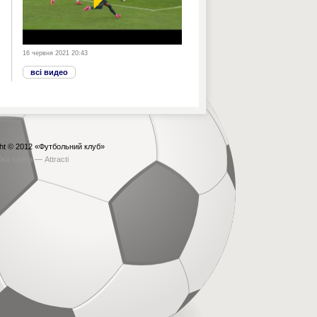
16 червня 2021 20:43
всі видео
ht © 2012
«Футбольний клуб»
бка сайта —
Attracti