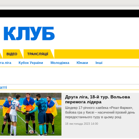
УПЛ-ПЕРЕХОДИ
СКРИЖАЛІ
ЄВРОКУБКИ
Зол
нфедерацій
Франція
ВІДЕО
Ліга націй
Інші
ЧЄ-2015 (U-21)
ТРАНСЛЯЦІЇ
Ліга конференцій
Копа Америка
ЄВРО-2024
ЧС-2018
OI-2024
ЄВРО-2020
ЧС-2026
Ч
га ліга
Кубок України
Молодіжка
Юнаки
Інші
атті
Друга ліга, 18-й тур. Вольова
перемога лідера
Шедевр 17-річного хавбека «Реал Фарми»,
бойова гра у Києві – насичений ігровий день
передостаннього туру в цьому році.
18 листопада 2023 14:00