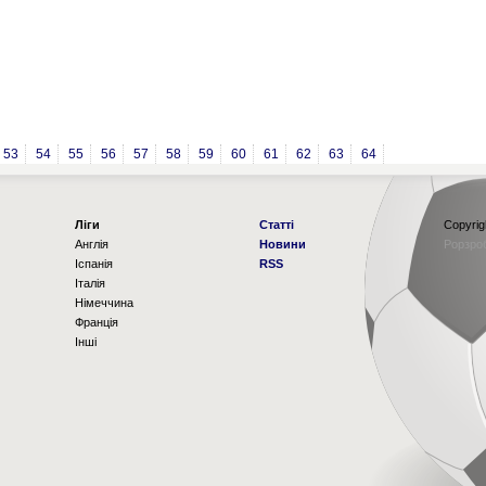
53
54
55
56
57
58
59
60
61
62
63
64
Ліги
Статті
Copyrig
Англія
Новини
Рорзро
Іспанія
RSS
Італія
Німеччина
Франція
Інші