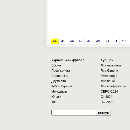
44
45
46
47
48
49
50
51
52
Українcький футбол
Турніри
Збірна
Ліга чемпіонів
Прем'єр-ліга
Ліга Європи
Перша ліга
Міжнародні
Друга ліга
Ліга націй
Кубок України
Ліга конференцій
Молодіжка
ЄВРО-2024
Юнаки
OI-2024
Інші
ЧС-2026