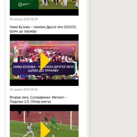
03 лютого 2026 08:30
Нива Бузова – чемпіон Другої ліги-2022/23.
Шлях до тріумфу
29 травня 2023 08:00
Вторая лига. Суперфинал. Металл –
Подолье 1:0. Обзор матча