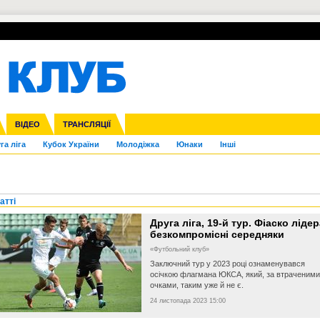
УПЛ-ПЕРЕХОДИ
СКРИЖАЛІ
ЄВРОКУБКИ
Зол
нфедерацій
Франція
ВІДЕО
Ліга націй
Інші
ЧЄ-2015 (U-21)
ТРАНСЛЯЦІЇ
Ліга конференцій
Копа Америка
ЄВРО-2024
ЧС-2018
OI-2024
ЄВРО-2020
ЧС-2026
Ч
га ліга
Кубок України
Молодіжка
Юнаки
Інші
атті
Друга ліга, 19-й тур. Фіаско лідер
безкомпромісні середняки
«Футбольний клуб»
Заключний тур у 2023 році ознаменувався
осічкою флагмана ЮКСА, який, за втраченими
очками, таким уже й не є.
24 листопада 2023 15:00