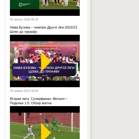
03 лютого 2026 08:30
Нива Бузова – чемпіон Другої ліги-2022/23.
Шлях до тріумфу
29 травня 2023 08:00
Вторая лига. Суперфинал. Металл –
Подолье 1:0. Обзор матча