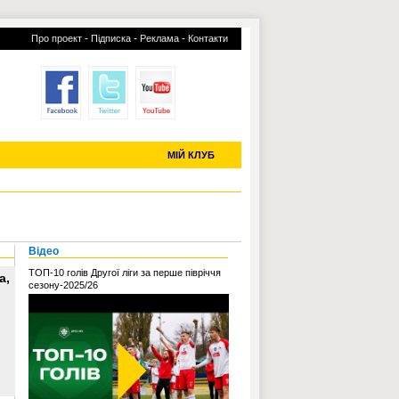
-
-
-
Про проект
Підписка
Реклама
Контакти
отий КЛУБ
УСІ ТРАНСФЕРИ
С-2019 (U-20)
ЧС-2022
МІЙ КЛУБ
Відео
ТОП-10 голів Другої ліги за перше півріччя
а,
сезону-2025/26