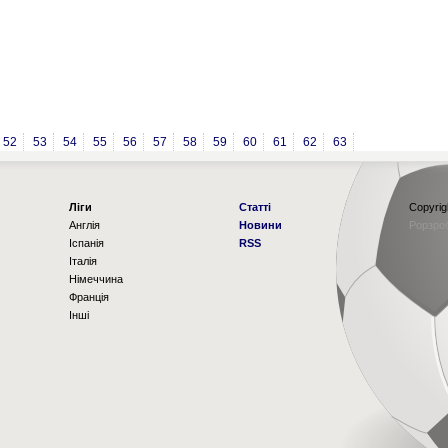
52
53
54
55
56
57
58
59
60
61
62
63
Ліги
Статті
Copyrig
Англія
Новини
Рорзро
Іспанія
RSS
Італія
Німеччина
Франція
Інші