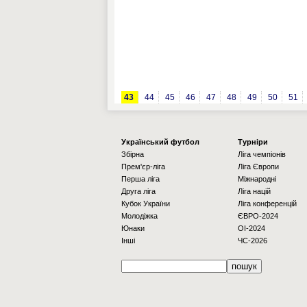
43
44
45
46
47
48
49
50
51
Українcький футбол
Турніри
Збірна
Ліга чемпіонів
Прем'єр-ліга
Ліга Європи
Перша ліга
Міжнародні
Друга ліга
Ліга націй
Кубок України
Ліга конференцій
Молодіжка
ЄВРО-2024
Юнаки
OI-2024
Інші
ЧС-2026