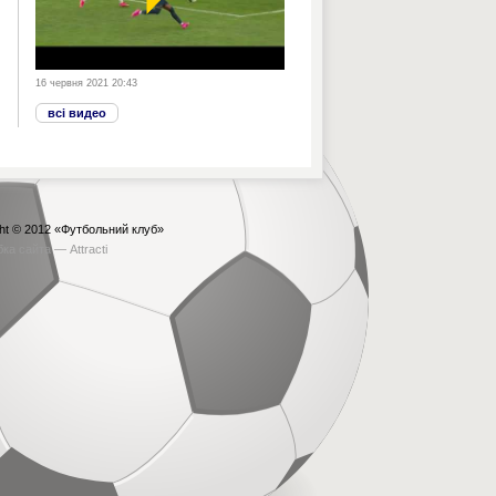
16 червня 2021 20:43
всі видео
ht © 2012
«Футбольний клуб»
бка сайта —
Attracti