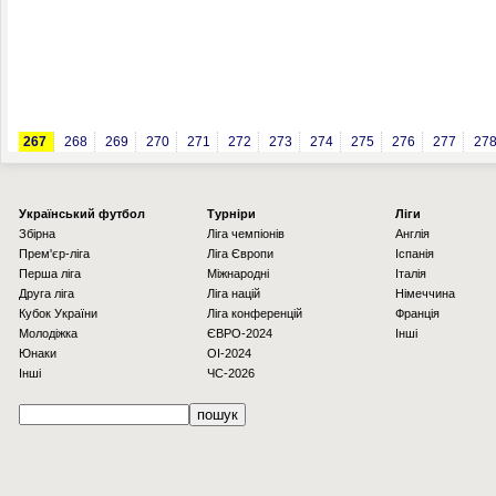
267
268
269
270
271
272
273
274
275
276
277
27
Українcький футбол
Турніри
Ліги
Збірна
Ліга чемпіонів
Англія
Прем'єр-ліга
Ліга Європи
Іспанія
Перша ліга
Міжнародні
Італія
Друга ліга
Ліга націй
Німеччина
Кубок України
Ліга конференцій
Франція
Молодіжка
ЄВРО-2024
Інші
Юнаки
OI-2024
Інші
ЧС-2026