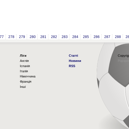
77
278
279
280
281
282
283
284
285
286
287
288
2
Ліги
Статті
Copyrig
Англія
Новини
Рорзро
Іспанія
RSS
Італія
Німеччина
Франція
Інші