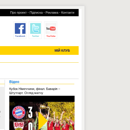
-
-
-
Про проект
Підписка
Реклама
Контакти
отий КЛУБ
УСІ ТРАНСФЕРИ
С-2019 (U-20)
ЧС-2022
МІЙ КЛУБ
Відео
Кубок Німеччини, фінал. Баварія –
Штутгарт. Огляд матчу
в
.