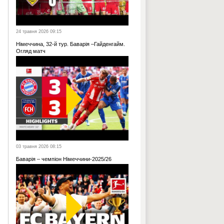
24 травня 2026 09:15
Німеччина, 32-й тур. Баварія –Гайденгайм.
Огляд матч
03 травня 2026 08:15
Баварія – чемпіон Німеччини-2025/26