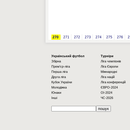
270
271
272
273
274
275
276
2
Українcький футбол
Турніри
Збірна
Ліга чемпіонів
Прем'єр-ліга
Ліга Європи
Перша ліга
Міжнародні
Друга ліга
Ліга націй
Кубок України
Ліга конференцій
Молодіжка
ЄВРО-2024
Юнаки
OI-2024
Інші
ЧС-2026