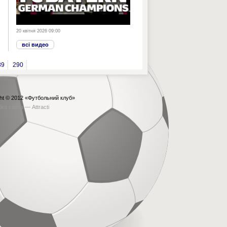
20 квітня 2026 09:00
всі видео
89
290
ht © 2012
«Футбольний клуб»
бка сайта —
Attracti