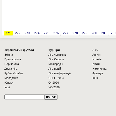
271
272
273
274
275
276
277
278
279
280
281
28
Українcький футбол
Турніри
Ліги
Збірна
Ліга чемпіонів
Англія
Прем'єр-ліга
Ліга Європи
Іспанія
Перша ліга
Міжнародні
Італія
Друга ліга
Ліга націй
Німеччина
Кубок України
Ліга конференцій
Франція
Молодіжка
ЄВРО-2024
Інші
Юнаки
OI-2024
Інші
ЧС-2026